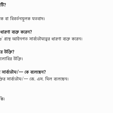
নটি?
িক বা বিবর্তনমূলক মতবাদ।
ধারণা ব্যক্ত করেন?
্রন্থে আইনগত সার্বভৌমত্বের ধারণা ব্যক্ত করেন।
কার উক্তি?
 উইলোবির উক্তি।
র সার্বভৌম।’— কে বলেছেন?
তির সার্বভৌম।’— জে. এস. মিল বলেছেন।
্কি।