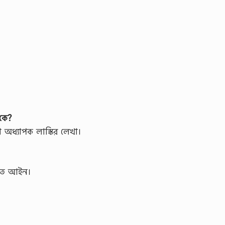
 কে?
া অধ্যাপক লাস্কির লেখা।
তরিত আইন।