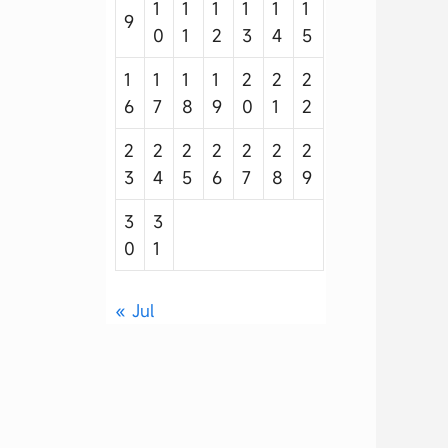
1
1
1
1
1
1
9
0
1
2
3
4
5
1
1
1
1
2
2
2
6
7
8
9
0
1
2
2
2
2
2
2
2
2
3
4
5
6
7
8
9
3
3
0
1
« Jul