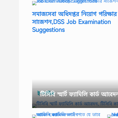
সমাজসেবা অধিদপ্তর নিয়োগ পরিক্ষার
সাজেশন,DSS Job Examination
Suggestions
ই-সার্ভিস
টিসিবি স্মার্ট ফ্যামিলি কার্ড আ