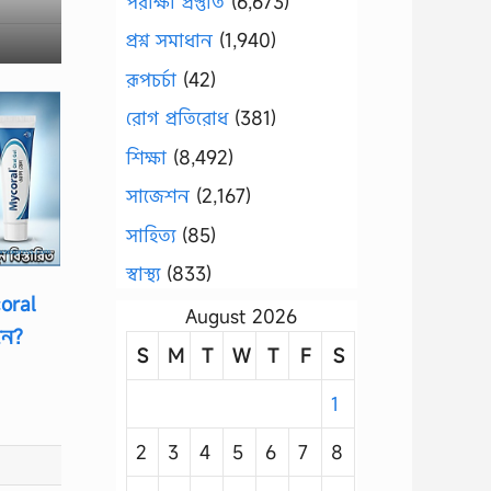
পরীক্ষা প্রস্তুতি
(6,673)
প্রশ্ন সমাধান
(1,940)
রূপচর্চা
(42)
রোগ প্রতিরোধ
(381)
শিক্ষা
(8,492)
সাজেশন
(2,167)
সাহিত্য
(85)
স্বাস্থ্য
(833)
oral
August 2026
েন?
S
M
T
W
T
F
S
1
2
3
4
5
6
7
8