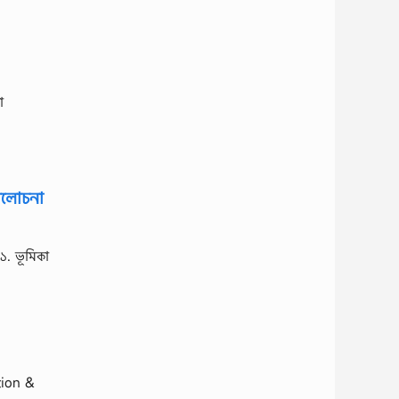
া
 আলোচনা
১. ভূমিকা
tion &