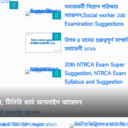
সমাজকর্মী নিয়োগ পরিক্ষার
সাজেশন,Social worker Job
Examination Suggestions
বিগত ৪ মাসের গুরুত্বপূর্ণ সাম্প্র
তথ্যাবলী ২০২৬
20th NTRCA Exam Super
Suggestion, NTRCA Exam
Syllabus and Suggestion
বেদন, টিসিবি কার্ড অনলাইন আবেদন