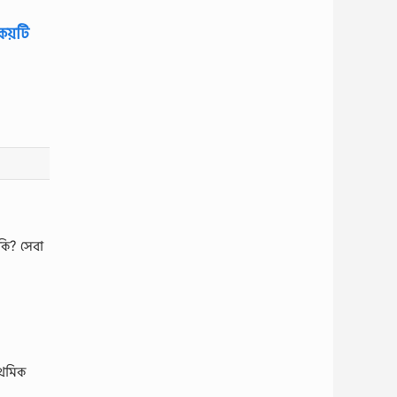
 কয়টি
কি? সেবা
াথমিক