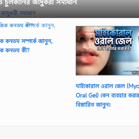
 চুলকানির জাদুকরী সমাধান
িক কনডম সম্পর্কে জানুন,
জিক কনডম কী?
মাইকোরাল ওরাল জেল (Myc
Oral Gel) কেন ব্যবহার করব
বিস্তারিত জানুন।