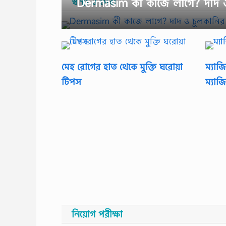
স্বাস্থ্য ও সেবা
Dermasim কী কাজে লাগে? দাদ ও
মেহ রোগের হাত থেকে মুক্তি ঘরোয়া
ম্যাজ
টিপস
ম্যা
নিয়োগ পরীক্ষা