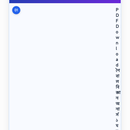
P
01
D
F
D
o
w
n
l
o
a
d
শৈ
বা
ল
বি
জ্ঞা
ন
অ
না
র্স
১
ম