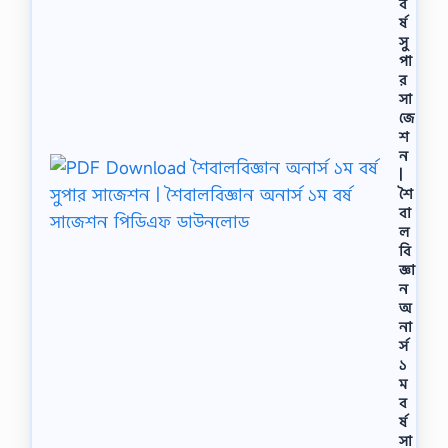
ব
র্ষ
সু
পা
র
সা
জে
শ
ন
|
শৈ
বা
ল
বি
জ্ঞা
ন
অ
না
র্স
১
ম
ব
র্ষ
সা