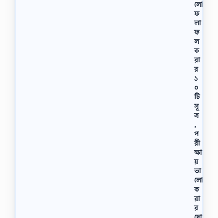
লো
ফ
লা
ফ
ল
ক
রা
র
১
০
টি
সূ
ত্র
,
প
রী
ক্ষা
য়
ভা
লো
ক
রা
র
দো