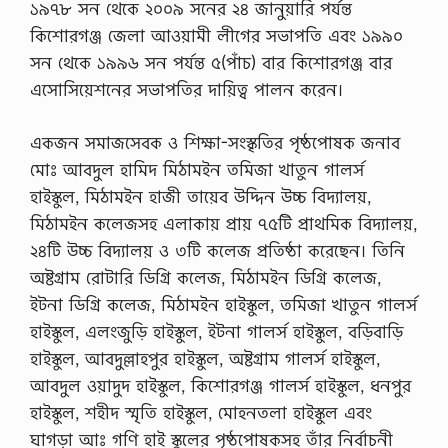
১৯৭৮ সন থেকে ২০০৯ সনের ২৪ জানুয়ারি পর্যন্ত
কিশোরগঞ্জ জেলা আওয়ামী লীগের সভাপতি এবং ১৯৯০
সন থেকে ১৯৯৬ সন পর্যন্ত ৫(পাঁচ) বার কিশোরগঞ্জ বার
এসোসিয়েশনের সভাপতির দায়িত্ব পালন করেন।
একজন সমাজসেবক ও শিক্ষা-সংস্কৃতির পৃষ্ঠপোষক জনাব
মোঃ আবদুল হামিদ মিঠামইন তমিজা খাতুন গালর্স
হাইস্কুল, মিঠামইন হাজী তায়েব উদ্দিন উচ্চ বিদ্যালয়,
মিঠামইন কলেজসহ এলাকায় প্রায় ৭৫টি প্রাথমিক বিদ্যালয়,
২৪টি উচ্চ বিদ্যালয় ও ৩টি কলেজ প্রতিষ্ঠা করেছেন। তিনি
অষ্টগ্রাম রোটারি ডিগ্রি কলেজ, মিঠামইন ডিগ্রি কলেজ,
ইটনা ডিগ্রি কলেজ, মিঠামইন হাইস্কুল, তমিজা খাতুন গালর্স
হাইস্কুল, এলংজুড়ি হাইস্কুল, ইটনা গালর্স হাইস্কুল, বড়িবাড়ি
হাইস্কুল, আবদুল্লাহপুর হাইস্কুল, অষ্টগ্রাম গালর্স হাইস্কুল,
আবদুল ওয়াদুদ হাইস্কুল, কিশোরগঞ্জ গালর্স হাইস্কুল, ধনপুর
হাইস্কুল, শহীদ স্মৃতি হাইস্কুল, মোহনতলা হাইস্কুল এবং
ঘাগড়া আঃ গণি হাই স্কুলের পৃষ্ঠপোষকসহ তাঁর নির্বাচনী