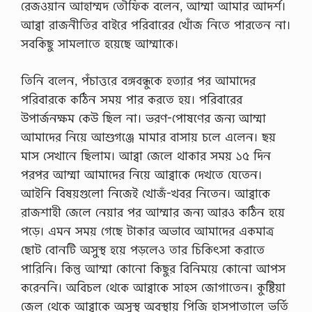
রেজওয়ান আহাম্মদ তৌফিক বলেন, আম্মা আমার আদর্শ।
ব
চ
আব্বা রাজনীতির বাইরে পরিবারের খোঁজ নিতে পারতেন না।
ন
সবকিছু সামলাতে হয়েছে আম্মাকে।
2
0
2
তিনি বলেন, পঁচাত্তরে বঙ্গবন্ধুকে হত্যার পর আমাদের
6
প্র
পরিবারকে কঠিন সময় পার করতে হয়। পরিবারের
বা
উপার্জনক্ষম কেউ ছিল না। ভরণ-পোষণের জন্য আম্মা
দ
প্র
আমাদের নিয়ে আশুগঞ্জে মামার বাসায় চলে এলেন। ছয়
ব
মাস সেখানে ছিলাম। আব্বা জেলে থাকার সময় ১৫ দিন
চ
ন
পরপর আম্মা আমাদের নিয়ে আব্বাকে দেখতে যেতেন।
…
আইনি বিষয়গুলো নিজেই খোজঁ-খবর নিতেন। আব্বাকে
রাজশাহী জেলে নেয়ার পর আম্মার জন্য আরও কঠিন হয়ে
পড়ে। এমন সময় গেছে টাকার অভাবে আমাদের একমাত্র
ছোট বোনটি অসুস্থ হয়ে পড়লেও তার চিকিৎসা করাতে
পারিনি। কিন্তু আম্মা কোনো কিছুর বিনিময়ে কোনো আপস
করেননি। অবিচল থেকে আব্বাকে সাহস জোগাতেন। কুষ্টিয়া
জেল থেকে আব্বাকে অসুস্থ অবস্থায় পিজি হাসপাতালে ভর্তি