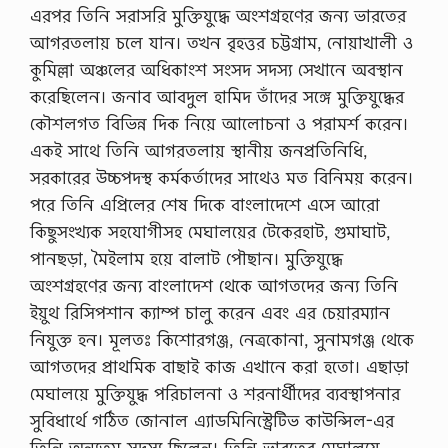
এরপর তিনি সরাসরি মুক্তিযুদ্ধে অংশগ্রহণের জন্য ভারতের
আগরতলায় চলে যান। তখন বৃহত্তর চট্টগ্রাম, নোয়াখালী ও
কুমিল্লা অঞ্চলের অধিকাংশ সংসদ সদস্য সেখানে অবস্থান
করেছিলেন। জনাব আবদুল হামিদ তাঁদের সঙ্গে মুক্তিযুদ্ধের
কৌশলগত বিভিন্ন দিক নিয়ে আলোচনা ও পরামর্শ করেন।
একই সাথে তিনি আগরতলায় স্থানীয় জনপ্রতিনিধি,
সরকারের উচ্চপদস্থ কর্মকর্তাদের সাথেও মত বিনিময় করেন।
পরে তিনি এপ্রিলের শেষ দিকে বাংলাদেশে এসে আরো
কিছুসংখ্যক সহযোগীসহ মেঘালয়ের টেকেরহাট, গুমাঘাট,
পানছড়া, মৈইলাম হয়ে বালাট পৌছান। মুক্তিযুদ্ধে
অংশগ্রহণের জন্য বাংলাদেশ থেকে আগতদের জন্য তিনি
ইয়ুথ রিসিপশান ক্যাম্প চালু করেন এবং এর চেয়ারম্যান
নিযুক্ত হন। মূলতঃ কিশোরগঞ্জ, নেত্রকোনা, সুনামগঞ্জ থেকে
আগতদের প্রাথমিক বাছাই কাজ এখানে করা হতো। এছাড়া
মেঘালয়ে মুক্তিযুদ্ধ পরিচালনা ও শরনার্থীদের ব্যবস্থাপনার
সুবিধার্থে গঠিত জোনাল এ্যাডমিনিস্ট্রেটিভ কাউন্সিল-এর
তিনি অন্যতম সদস্য ছিলেন। তিনি ভারতের মেঘালয়ে