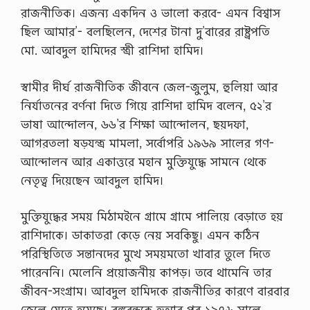
রাজনীতিক। এজন্য একদিন ও ভালো করবে- এমন বিশ্বাস
ছিল আমার’- বলছিলেন, দেশের টানা দু’বারের রাষ্ট্রপতি
মো. আবদুল হামিদের স্ত্রী রাশিদা হামিদ।
স্বামীর দীর্ঘ রাজনীতিক জীবনে জেল-জুলুম, হুলিয়া আর
নির্যাতনের বর্ণনা দিতে গিয়ে রাশিদা হামিদ বলেন, ৫২’র
ভাষা আন্দোলন, ৬৬’র শিক্ষা আন্দোলন, ছয়দফা,
আগরতলা ষড়যন্ত্র মামলা, সর্বোপরি ১৯৬৯ সালের গণ-
আন্দোলন আর একাত্তরে মহান মুক্তিযুদ্ধে সামনে থেকে
নেতৃত্ব দিয়েছেন আবদুল হামিদ।
মুক্তিযুদ্ধের সময় মিঠামইনে গ্রামে গ্রামে পালিয়ে বেড়াতে হয়
রাশিদাকে। ডাকাতরা কেড়ে নেয় সবকিছু। এমন কঠিন
পরিস্থিতিতে সন্তানদের মুখে সময়মতো খাবার তুলে দিতে
পারেননি। মেলেনি প্রয়োজনীয় কাপড়। তবে থামেনি তার
জীবন-সংগ্রাম। আবদুল হামিদকে রাজনীতির কারণে বারবার
জেলে যেতে হয়েছে। বঙ্গবন্ধুকে হত্যার পর ১৯৭৬ সালে