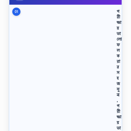
প
01
রী
ক্ষা
য়
ভা
লো
ফ
ল
ক
রা
র
স
হ
জ
সূ
ত্র
,
প
রী
ক্ষা
য়
ভা