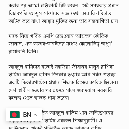
করার পর আম্মা হাইকোর্টে রিট করেন। সেই সময়কার প্রধান
বিচারপতি আব্দুস সাত্তারের সঙ্গে দেখা করে বিনাবিচারে
আটক করে রাখা আব্বার মুক্তির জন্য তার সহযোগিতা চান।
মাকে নিয়ে গর্বিত এমপি রেজওয়ান আহাম্মদ তৌফিক
জানান, এত অভাব-অনটনের মধ্যেও কোনোকিছু অপূর্ণ
রাখেননি তিনি।
আবদুল হামিদের মতোই সহজিয়া জীবনের মানুষ রাশিদা
হামিদ। আবদুল হামিদ স্পিকার হওয়ার আগ পর্যন্ত শহরের
একটি কিন্ডারগার্টেনে প্রধান শিক্ষক হিসেবে কর্মরত ছিলেন।
দেশ স্বাধীন হওয়ার পর ১৯৭২ সালে গুরুদয়াল সরকারি
কলেজ থেকে স্নাতক পাস করেন।
বাবার নামে প্রতিষ্ঠিত আবদুল হালিম খান ফাউন্ডেশনের
BN
চেয়ারম্যান রাশিদা হামিদ একজন শিক্ষানুরাগী। এ
ফাউন্ডেশন থেকেই প্রতিষ্ঠিত হয়েছে আবদুল হামিদ