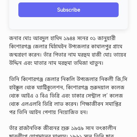
Subscribe
জনাব মোঃ আবদুল হামিদ ১৯৪৪ সনের ০১ জানুয়ারী
কিশোরগঞ্জ জেলার মিঠামইন উপজেলার কামালপুর গ্রামে
জন্মগ্রহণ করেন। তাঁর পিতার নাম মরহুম হাজী মোঃ তায়েব
উদ্দিন এবং মাতার নাম মরহুমা তমিজা খাতুন।
তিনি কিশোরগঞ্জ জেলার নিকলি উপজেলার নিকলী জি,সি
হাইস্কুল থেকে ম্যাট্রিকুলেশন, কিশোরগঞ্জ গুরুদয়াল কলেজ
থেকে আইএ ও বিএ ডিগ্রি এবং ঢাকার সেন্ট্রাল ল’ কলেজ
থেকে এলএলবি ডিগ্রি লাভ করেন। শিক্ষাজীবন সমাপ্তির
পর তিনি আইন পেশায় নিয়োজিত হন।
তাঁর রাজনৈতিক জীবনের শুরু ১৯৫৯ সনে তৎকালীন
ছাত্রলীগে যোগদানের মাধ্যমে। ১৯৬১ সনে তিনি ছাত্র