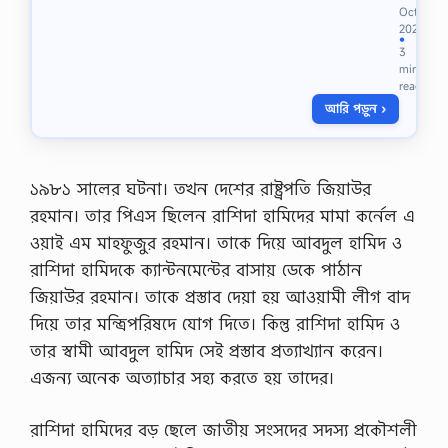
ব
Oct
o
চ
2023
o
ন
●
d
3
চা
(
min
ক
D
read
রি
G
আরি পড়ুন ›
র
F
প
O
রী
O
ক্ষা
D
১৯৮১ সালের ঘটনা। তখন দেশের রাষ্ট্রপতি জিয়াউর
র
)
জ
J
রহমান। তার পিএস ছিলেন রাশিদা হামিদের মামা কর্নেল এ
ন্য
o
ওয়াই এম মাহফুজুর রহমান। তাকে দিয়ে আবদুল হামিদ ও
ক
b
ম
…
রাশিদা হামিদকে ক্যান্টনমেন্টের বাসায় ডেকে পাঠান
ন
জিয়াউর রহমান। তাকে প্রস্তাব দেয়া হয় আওয়ামী লীগ বাদ
,
ক
দিয়ে তার মন্ত্রিপরিষদে যোগ দিতে। কিন্তু রাশিদা হামিদ ও
ম
তার স্বামী আবদুল হামিদ সেই প্রস্তাব প্রত্যাখ্যান করেন।
ন
প্র
এজন্য অনেক অত্যাচার সহ্য করতে হয় তাদের।
বা
দ
ও
রাশিদা হামিদের বড় ছেলে জাতীয় সংসদের সদস্য প্রকৌশলী
প্র