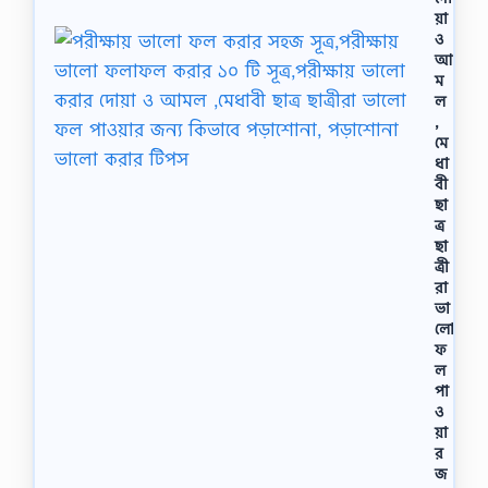
য়া
ও
আ
ম
ল
,
মে
ধা
বী
ছা
ত্র
ছা
ত্রী
রা
ভা
লো
ফ
ল
পা
ও
য়া
র
জ