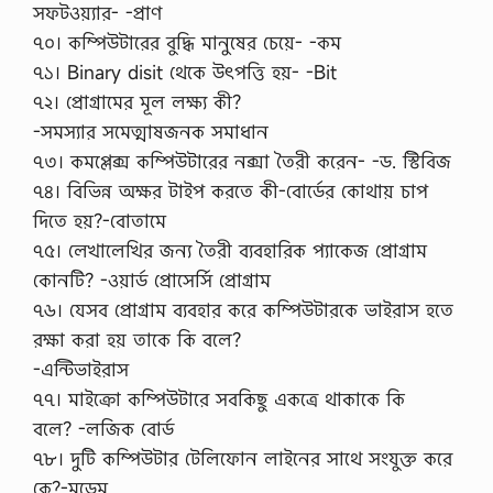
সফটওয়্যার- -প্রাণ
৭০। কম্পিউটারের বুদ্ধি মানুষের চেয়ে- -কম
৭১। Binary disit থেকে উৎপত্তি হয়- -Bit
৭২। প্রোগ্রামের মূল লক্ষ্য কী?
-সমস্যার সমেত্মাষজনক সমাধান
৭৩। কমপ্লেক্স কম্পিউটারের নক্সা তৈরী করেন- -ড. স্টিবিজ
৭৪। বিভিন্ন অক্ষর টাইপ করতে কী-বোর্ডের কোথায় চাপ
দিতে হয়?-বোতামে
৭৫। লেখালেখির জন্য তৈরী ব্যবহারিক প্যাকেজ প্রোগ্রাম
কোনটি? -ওয়ার্ড প্রোসের্সি প্রোগ্রাম
৭৬। যেসব প্রোগ্রাম ব্যবহার করে কম্পিউটারকে ভাইরাস হতে
রক্ষা করা হয় তাকে কি বলে?
-এন্টিভাইরাস
৭৭। মাইক্রো কম্পিউটারে সবকিছু একত্রে থাকাকে কি
বলে? -লজিক বোর্ড
৭৮। দুটি কম্পিউটার টেলিফোন লাইনের সাথে সংযুক্ত করে
কে?-মডেম