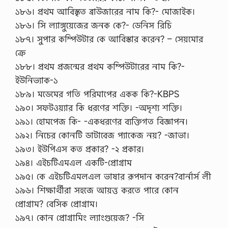
১৮৬। প্রথম আবিস্কৃত ব্রাউজারের নাম কি?- মোজাইক।
১৮৬। সি ল্যাঙ্গুয়েজের জনক কে?- ডেনিস রিচি
১৮৭। সুপার কম্পিউটার কে আবিস্কার করেন? – সেয়মোর
ক্রে
১৮৮। প্রথম প্রজন্মের প্রথম কম্পিউটারের নাম কি?-
ইউনিভ্যাক-১
১৮৯। মডেমের গতি পরিমাপের একক কি?-KBPS
১৯০। সফটওয়্যার কি ধরণের শক্তি। -অদৃশ্য শক্তি।
১৯১। হোমপেজ কি- -একধরণের ব্যক্তিগত বিজ্ঞাপন।
১৯২। নিচের কোনটি ডাটাবেজ প্যাকেজ নয়? -জাভা।
১৯৩। ইউপিএস কত প্রকার? -২ প্রকার।
১৯৪। এইচটিএমএল একটি-প্রোগ্রাম
১৯৫। কে এইচটিএমলএল ভাষার রূপদান করেন?বার্নার্স লী
১৯৬। শিক্ষার্থীরা সহজে আয়ত্ত করতে পারে কোন
প্রোগ্রাম? বেসিক প্রোগ্রাম।
১৯৭। কোন প্রোগ্রামিং ল্যাংগুয়েজ? -সি