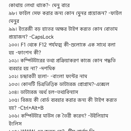
কোথায় লেখা থাকে?- মেনু বারে
৯৮। ফাইল সেফ করার জন্য কোন মেুনর প্রয়োজন? -ফাইল
মেনুর
৯৯। ইংরেজী বড় হাতের অক্ষর টাইপ করতে কোন বোতাম
প্রয়োজন? -CapsLock
১০০। F1 থেকে F12 পর্যমত্ম কী-গুলোকে এক সাথে বলা
হয় -ফাংশন কী?
১০১। কম্পিউটারের তথ্য প্রক্রিয়াকরণ কাজে কোন পদ্ধতি
ব্যবহার হয় না? -দশমিক
১০২। চন্দ্রাবতী হলো- -বাংলা ফন্টের নাম
১০৩। কোনটি চিত্রভিত্তিক ডাটাবেজ প্রোগ্রাম?-এক্সেল
১০৪। ডাটাবেজ অর্থ হল–তথ্যবিন্যাস
১০৫। বিজয় কী বোর্ড ব্যবহার করার জন্য কী টাইপ করতে
হয়? -Ctrl+Alt+B
১০৬। কম্পিউটার মাউস কে তৈরী করেন? -উইলিয়াম
ইংলিস