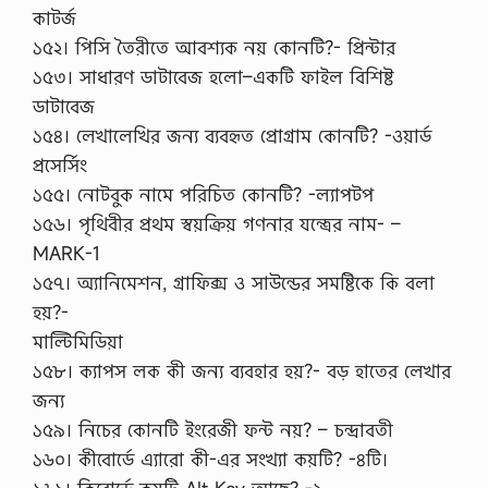
কাটর্জ
১৫২। পিসি তৈরীতে আবশ্যক নয় কোনটি?- প্রিন্টার
১৫৩। সাধারণ ডাটাবেজ হলো–একটি ফাইল বিশিষ্ট
ডাটাবেজ
১৫৪। লেখালেখির জন্য ব্যবহৃত প্রোগ্রাম কোনটি? -ওয়ার্ড
প্রসের্সিং
১৫৫। নোটবুক নামে পরিচিত কোনটি? -ল্যাপটপ
১৫৬। পৃথিবীর প্রথম স্বয়ক্রিয় গণনার যন্ত্রের নাম- –
MARK-1
১৫৭। অ্যানিমেশন, গ্রাফিক্স ও সাউন্ডের সমষ্টিকে কি বলা
হয়?-
মাল্টিমিডিয়া
১৫৮। ক্যাপস লক কী জন্য ব্যবহার হয়?- বড় হাতের লেখার
জন্য
১৫৯। নিচের কোনটি ইংরেজী ফন্ট নয়? – চন্দ্রাবতী
১৬০। কীবোর্ডে এ্যারো কী-এর সংখ্যা কয়টি? -৪টি।