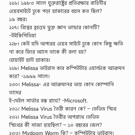
২২৬। ১৯৮৩ সালে যুক্তরাষ্ট্রের প্রতিরক্ষার বাহিনীর
ওয়েবসাইটে ঢুকে পড়া হ্যাকারের বয়স কত ছিল?
১৯ বছর।
২২৭। বিশ্বের বৃহত্তম মুক্ত জ্ঞান ভান্ডার কোনটি?
-উইকিপিডিয়া
২২৮। কেউ যদি অপরের ওয়েব সাইটে ঢুকে কোন কিছু ক্ষতি
না করে ফিরে আসে তাকে কী বলা হয়?
হোয়াইট হ্যাট হ্যাকার।
২২৯। Melissa ভাইরাস কবে কম্পিউটার ওয়ার্ল্ডকে আক্রমন
করে? -১৯৯৯ সালে।
২৩০। Melissa- এর আক্রমনের ভয়ে কোন কোম্পানি
তাদের
ই-মেইল সার্ভার বন্ধ রাখে? -Microsoft.
২৩১। Melissa Virus তৈরী করেন কে? – ডেভিড স্মিথ
২৩২। Melissa Virus তৈরীর অপরাধে ডেভিড
স্মিথের কী সাজা হয়েছিল? – ১০ বছরের জেল?
২৩৩। Mydoom Worm কি? – কম্পিউটার ভাইরাস।