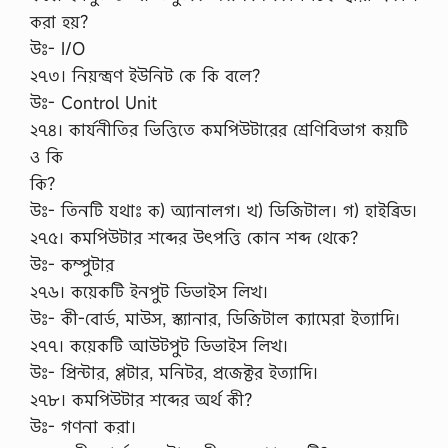
করা হয়?
উঃ- I/O
২৭৩। নিয়ন্ত্রণ ইউনিট কে কি বলে?
উঃ- Control Unit
২৭৪। কার্যনীতির ভিত্তিতে কমপিউটারের শ্রেণিবিভাগ কয়টি
ও কি
কি?
উঃ- তিনটি যথাঃ ক) অ্যানালগ। খ) ডিজিটাল। গ) হাইব্রিড।
২৭৫। কমপিউটার শব্দের উৎপত্তি কোন শব্দ থেকে?
উঃ- কম্পুটার
২৭৬। কয়েকটি ইনপুট ডিভাইস লিখ।
উঃ- কী-বোর্ড, মাউস, স্ক্যানার, ডিজিটাল ক্যামেরা ইত্যাদি।
২৭৭। কয়েকটি আউটপুট ডিভাইস লিখ।
উঃ- প্রিন্টার, প্লটার, মনিটর, প্রজেক্টর ইত্যাদি।
২৭৮। কমপিউটার শব্দের অর্থ কী?
উঃ- গণনা করা।