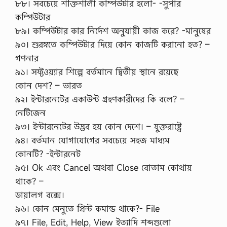
৮৮। সবচেয়ে শক্তিশালী কম্পিউটার হলো- -সুপার
কম্পিউটার
৮৯। কম্পিউটার কার নির্দেশ অনুযায়ী কাজ করে? -মানুষের
৯০। শুরম্নতে কম্পিউটার দিয়ে কোন কাজটি করানো হত? –
গণনার
৯১। সফ্টওয়্যার শিল্পে বর্তমানে দ্বিতীয় স্থানে রয়েছে
কোন দেশ? – ভারত
৯২। ইন্টারনেটের একাউন্ট গ্রহণকারীদের কি বলে? –
নেটিজেন
৯৩। ইন্টারনেটের উদ্ভব হয় কোন দেশে। – যুক্তরাষ্ট্রে
৯৪। বর্তমান যোগাযোগের সবচেয়ে সহজ মাধ্যম
কোনটি? -ইন্টারনেট
৯৫। Ok এবং Cancel অথবা Close বোতাম কোথায়
থাকে? –
ডায়ালগ বক্সে।
৯৬। কোন মেনুতে প্রিন্ট কমান্ড থাকে?- File
৯৭। File, Edit, Help, View ইত্যাদি শব্দগুলো