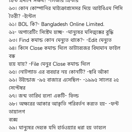
প্রিন্ট প্রদানে সক্ষম? -লেজার প্রিন্টার
৬০। কোন কোম্পানির মাইক্রোপ্রসেসর দিয়ে আইবিএম পিসি
তৈরী? -ইন্টেল
৬১। BOL কি?- Bangladesh Online Limited.
৬২- অপারেটিং সিস্টেম হচ্ছে- -মানুষের মসিত্মস্কের বুদ্ধি
৬৩। Find কমান্ড কোন মেনুতে থাকে?- -Edit মেনুতে
৬৪। কিসে Close কমান্ড দিলে ডাটাবেজের বিদ্যমান ফাইল
বন্ধ
হয়ে যায়? -File মেনুর Close কমান্ড দিলে
৬৫। নোটপ্যাড এর ব্যবহার নয় কোনটি? -ছবি আঁকা
৬৬। উইন্ডোজ -৯৫ বাজারে এসেছিল- -১৯৯৫ সালের ২৫
সেপ্টেম্বর
৬৭। জন্ম তারিখ হলো একটি- ফিল্ড
৬৮। অক্ষরের আকার আকৃতি পরিবর্তন করতে হয়- -ফন্ট
ডায়ালগ
বক্সে
৬৯। মানুষের দেহকে যদি হার্ডওয়্যার ধরা হয় তাহলে