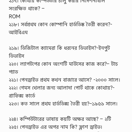
২১৭। কোথায় কম্পিউটার চালু করার নির্দেশনাবলি
সংরক্ষিত থাকে? –
ROM
২১৮। সর্বপ্রথম কোন কোম্পানি হার্ডডিস্ক তৈরী করেন?-
আইবিএম
২১৯। ডিজিটাল ক্যামেরা কি ধরনের ডিভাইস?-ইনপুট
ডিভাইস
২২০। ল্যাপটপের কোন অংশটি মাউসের কাজ করে?– টাচ
প্যাড
২২১। পেনড্রাইভ প্রথম কখন বাজারে আসে? -২০০০ সালে।
২২২। গেমস খেলার জন্য আলাদা পোর্ট থাকে কোথায়?-
গ্রাফিক্স কার্ডে
২২৩। কত সালে প্রথম হার্ডডিক্স তৈরী হয়?–১৯৫৬ সালে।
২২৪। কম্পিউটারের ভাষায় কয়টি অক্ষর আছে? – ২টি
২২৫। পেনড্রাইভ এর অপর নাম কি? ফ্লাশ ড্রাইভ।