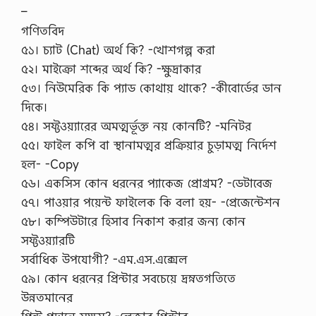
–
গণিতবিদ
৫১। চ্যাট (Chat) অর্থ কি? -খোশগল্প করা
৫২। মাইক্রো শব্দের অর্থ কি? -ক্ষুদ্রাকার
৫৩। নিউমেরিক কি প্যাড কোথায় থাকে? -কীবোর্ডের ডান
দিকে।
৫৪। সফ্টওয়্যারের অমত্মর্ভূক্ত নয় কোনটি? -মনিটর
৫৫। ফাইল কপি বা স্থানামত্মর প্রক্রিয়ার চুড়ামত্ম নির্দেশ
হল- -Copy
৫৬। একসিস কোন ধরনের প্যাকেজ প্রোগ্রম? -ডেটাবেজ
৫৭। পাওয়ার পয়েন্ট ফাইলেক কি বলা হয়- -প্রেজেন্টেশন
৫৮। কম্পিউটারে হিসাব নিকাশ করার জন্য কোন
সফ্টওয়্যারটি
সর্বাধিক উপযোগী? -এম.এস.এক্সেল
৫৯। কোন ধরনের প্রিন্টার সবচেয়ে দ্রম্নতগতিতে
উন্নতমানের