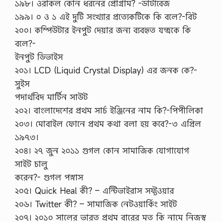
১৯৮। ওরাকল কোন ধরনের প্রোগ্রাম? -ডাটাবেজ
১৯৯। ০ ও ১ এই দুটি সংখ্যার প্রত্যেকটিকে কি বলে?-বিট
২০০। কম্পিউটার ইনপুট দেয়ার জন্য ব্যবহৃত যন্ত্রকে কি
বলে?-
ইনপুট ডিভাইস
২০১। LCD (Liquid Crystal Display) এর জনক কে?-
সুইস
পদার্থবিদ মার্টিন সাউট
২০২। বাংলাদেশের প্রথম সার্চ ইঞ্জিনের নাম কি?-পিপীলিকা
২০৩। মোবাইল ফোনে প্রথম কথা বলা হয় কবে?-৩ এপ্রিল
১৯৭৩।
২০৪। ২৭ জুন ২০১১ গুগল কোন সামাজিক যোগাযোগ
সাইট চালু
করেন?- গুগল পস্নাস
২০৫। Quick Heal কী? – এন্টিভাইরাস সফ্টওয়ার
২০৬। Twitter কী? – সামাজিক নেটওয়ার্কিং সাইট
২০৭। ২০১০ সালের ভারত প্রথম বারের মত কি নামে নিজস্ব