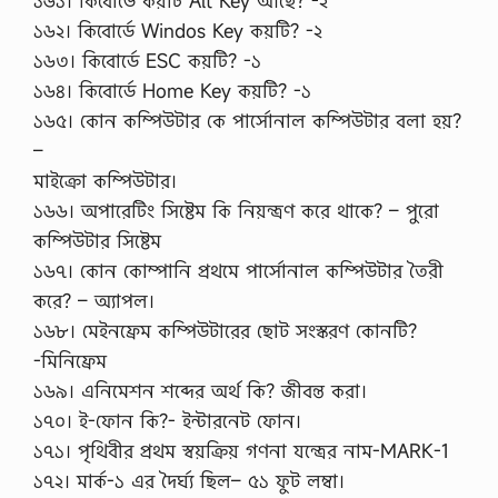
১৬১। কিবোর্ডে কয়টি Alt Key আছে? -২
১৬২। কিবোর্ডে Windos Key কয়টি? -২
১৬৩। কিবোর্ডে ESC কয়টি? -১
১৬৪। কিবোর্ডে Home Key কয়টি? -১
১৬৫। কোন কম্পিউটার কে পার্সোনাল কম্পিউটার বলা হয়?
–
মাইক্রো কম্পিউটার।
১৬৬। অপারেটিং সিষ্টেম কি নিয়ন্ত্রণ করে থাকে? – পুরো
কম্পিউটার সিষ্টেম
১৬৭। কোন কোম্পানি প্রথমে পার্সোনাল কম্পিউটার তৈরী
করে? – অ্যাপল।
১৬৮। মেইনফ্রেম কম্পিউটারের ছোট সংস্করণ কোনটি?
-মিনিফ্রেম
১৬৯। এনিমেশন শব্দের অর্থ কি? জীবন্ত করা।
১৭০। ই-ফোন কি?- ইন্টারনেট ফোন।
১৭১। পৃথিবীর প্রথম স্বয়ক্রিয় গণনা যন্ত্রের নাম-MARK-1
১৭২। মার্ক-১ এর দৈর্ঘ্য ছিল– ৫১ ফুট লম্বা।