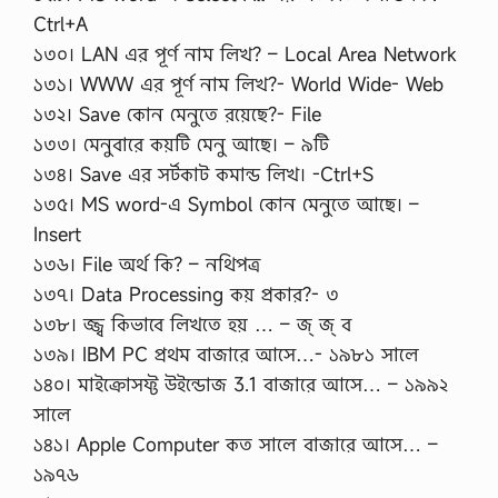
Ctrl+A
১৩০। LAN এর পূর্ণ নাম লিখ? – Local Area Network
১৩১। WWW এর পূর্ণ নাম লিখ?- World Wide- Web
১৩২। Save কোন মেনুতে রয়েছে?- File
১৩৩। মেনুবারে কয়টি মেনু আছে। – ৯টি
১৩৪। Save এর সর্টকাট কমান্ড লিখ। -Ctrl+S
১৩৫। MS word-এ Symbol কোন মেনুতে আছে। –
Insert
১৩৬। File অর্থ কি? – নথিপত্র
১৩৭। Data Processing কয় প্রকার?- ৩
১৩৮। জ্জ্ব কিভাবে লিখতে হয় … – জ্ জ্ ব
১৩৯। IBM PC প্রথম বাজারে আসে…- ১৯৮১ সালে
১৪০। মাইক্রোসফ্ট উইন্ডোজ 3.1 বাজারে আসে… – ১৯৯২
সালে
১৪১। Apple Computer কত সালে বাজারে আসে… –
১৯৭৬