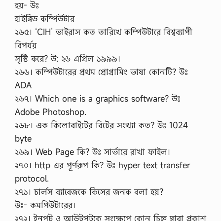
হয়- উঃ
হাইব্রিড কম্পিউটার
২৬৫। ‘CIH’ ভাইরাস কত তারিখে কম্পিউটারে বিশ্বব্যাপী
বিপর্যয়
সৃস্টি করে? উ: ২৬ এপ্রিল ১৯৯৯।
২৬৬। কম্পিউটারের প্রথম প্রোগ্রামিং ভাষা কোনটি? উঃ
ADA
২৬৭। Which one is a graphics software? উঃ
Adobe Photoshop.
২৬৮। এক কিলোবাইটের বিটের সংখ্যা কত? উঃ 1024
byte
২৬৯। Web Page কি? উঃ সার্ভারে রাখা ফাইল।
২৭০। http এর পূর্ণরূপ কি? উঃ hyper text transfer
protocol.
২৭১। চার্লস ব্যাবেজকে কিসের জনক বলা হয়?
উঃ- কমপিউটারের।
২৭২। ইনপুট ও আউটপুটকে সংক্ষেপে কোন চিহ্ন দ্বারা প্রকাশ