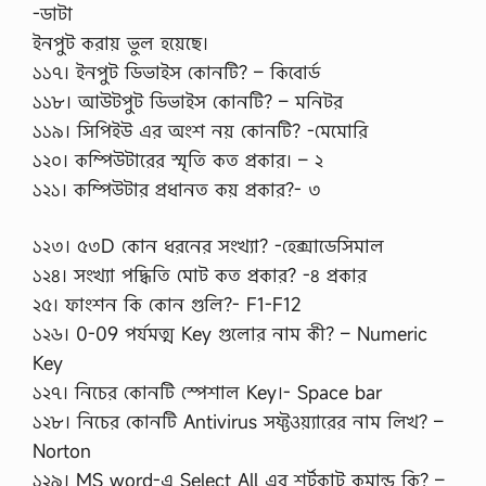
-ডাটা
ইনপুট করায় ভুল হয়েছে।
১১৭। ইনপুট ডিভাইস কোনটি? – কিবোর্ড
১১৮। আউটপুট ডিভাইস কোনটি? – মনিটর
১১৯। সিপিইউ এর অংশ নয় কোনটি? -মেমোরি
১২০। কম্পিউটারের স্মৃতি কত প্রকার। – ২
১২১। কম্পিউটার প্রধানত কয় প্রকার?- ৩
১২৩। ৫৩D কোন ধরনের সংখ্যা? -হেক্সাডেসিমাল
১২৪। সংখ্যা পদ্ধিতি মোট কত প্রকার? -৪ প্রকার
২৫। ফাংশন কি কোন গুলি?- F1-F12
১২৬। 0-09 পর্যমত্ম Key গুলোর নাম কী? – Numeric
Key
১২৭। নিচের কোনটি স্পেশাল Key।- Space bar
১২৮। নিচের কোনটি Antivirus সফ্টওয়্যারের নাম লিখ? –
Norton
১২৯। MS word-এ Select All এর শর্টকাট কমান্ড কি? –