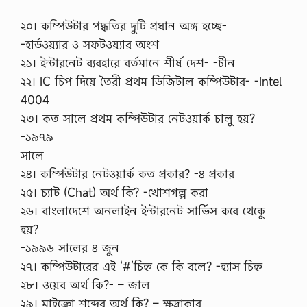
২০। কম্পিউটার পদ্ধতির দুটি প্রধান অঙ্গ হচ্ছে-
-হার্ডওয়্যার ও সফটওয়্যার অংশ
২১। ইন্টারনেট ব্যবহারে বর্তমানে শীর্ষ দেশ- -চীন
২২। IC চিপ দিয়ে তৈরী প্রথম ডিজিটাল কম্পিউটার- -Intel
4004
২৩। কত সালে প্রথম কম্পিউটার নেটওয়ার্ক চালু হয়?
-১৯৭৯
সালে
২৪। কম্পিউটার নেটওয়ার্ক কত প্রকার? -৪ প্রকার
২৫। চ্যাট (Chat) অর্থ কি? -খোশগল্প করা
২৬। বাংলাদেশে অনলাইন ইন্টারনেট সার্ভিস কবে থেকেু
হয়?
-১৯৯৬ সালের ৪ জুন
২৭। কম্পিউটারের এই ‘#’চিহ্ন কে কি বলে? -হ্যাস চিহ্ন
২৮। ওয়েব অর্থ কি?- – জাল
২৯। মাইক্রো শব্দের অর্থ কি? – ক্ষুদ্রাকার