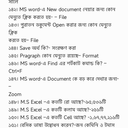
সালে
১৪২। MS word-এ New document নেয়ার জন্য কোন
মেনুতে ক্লিক করতে হয়- – File
১৪৩। পুরাতন ডকুমেন্ট Open করার জন্য কোন মেনুতে
ক্লিক
করতে হয়– File
১৪৪। Save অর্থ কি?- সংরক্ষণ করা
১৪৫। Pragraph কোন মেনুতে রয়েছে– Format
১৪৬। MS word-এ Find এর শর্টকাট কমান্ড কি? –
Ctrl+F
১৪৭। MS word-এ Document কে বড় করে দেখার জন্য-
–
Zoom
১৪৮। M.S Excel –এ কতটি রো আছে?-৬৫,৫৩৬টি
১৪৯। M.S Excel –এ কতটি কলাম আছে?-২৫৬টি
১৫০। M.S Excel –এ কতটি Cell আছে? -১,৬৭,৭৭,২১৬টি
১৫১। বেসিক ভাষা উদ্বোধন করেন?-জন কেমিনি ও টমাস