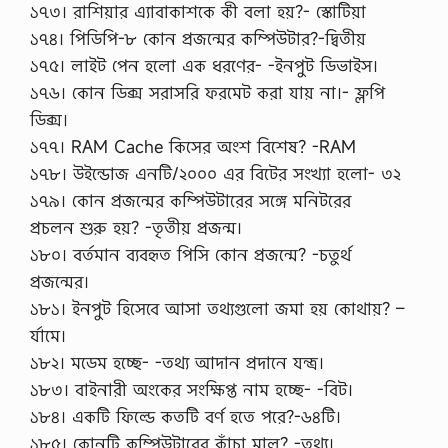
১৭৩। রাশিয়ার এ্যাবাকাশকে কী বলা হয়?- স্কোটিয়া
১৭৪। পিডিপি-৮ কোন প্রজন্মের কম্পিউটার?-দ্বিতীয়
১৭৫। লাইট পেন হলো এক ধরণের- -ইনপুট ডিভাইস।
১৭৬। কোন ডিক্স সরাসরি ফরমেট করা যায় না।- ফ্লপি
ডিক্স।
১৭৭। RAM Cache কিসের অংশ বিশেষ? -RAM
১৭৮। উইন্ডোজ এনটি/২০০০ এর বিটের সংখ্যা হলো- ৩২
১৭৯। কোন প্রজন্মের কম্পিউটারের সঙ্গে মনিটরের
প্রচলন শুরু হয়? -তৃতীয় প্রজন্ম।
১৮০। বর্তমান ব্যবহৃত পিসি কোন প্রজন্মে? -চতুর্থ
প্রজন্মের।
১৮১। ইনপুট হিসেবে আসা তথ্যগুলো জমা হয় কোথায়? –
র্যামে।
১৮২। মডেম হচ্ছে- -তথ্য আদান প্রদানে যন্ত্র।
১৮৩। বাইনারী অংকের সংক্ষিপ্ত নাম হচ্ছে- -বিট।
১৮৪। একটি ফিল্ডে কতটি বর্ণ হতে পরে?-৬৪টি।
১৮৫। কোনটি কম্পিউটারের কাঁচা মাল? -তথ্য।