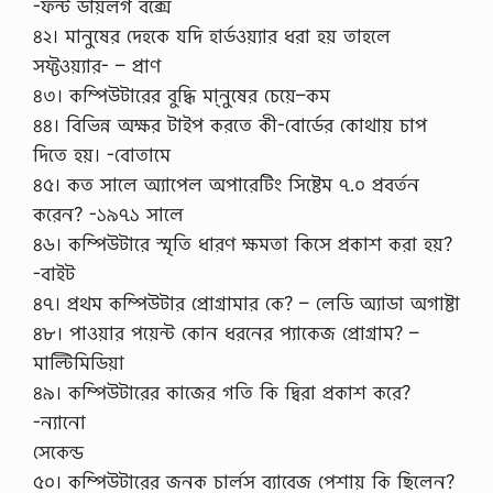
-ফন্ট ডায়লগ বক্সে
৪২। মানুষের দেহকে যদি হার্ডওয়্যার ধরা হয় তাহলে
সফ্টওয়্যার- – প্রাণ
৪৩। কম্পিউটারের বুদ্ধি মা্নুষের চেয়ে–কম
৪৪। বিভিন্ন অক্ষর টাইপ করতে কী-বোর্ডের কোথায় চাপ
দিতে হয়। -বোতামে
৪৫। কত সালে অ্যাপেল অপারেটিং সিষ্টেম ৭.০ প্রবর্তন
করেন? -১৯৭১ সালে
৪৬। কম্পিউটারে স্মৃতি ধারণ ক্ষমতা কিসে প্রকাশ করা হয়?
-বাইট
৪৭। প্রথম কম্পিউটার প্রোগ্রামার কে? – লেডি অ্যাডা অগাষ্টা
৪৮। পাওয়ার পয়েন্ট কোন ধরনের প্যাকেজ প্রোগ্রাম? –
মাল্টিমিডিয়া
৪৯। কম্পিউটারের কাজের গতি কি দ্বিরা প্রকাশ করে?
-ন্যানো
সেকেন্ড
৫০। কম্পিউটারের জনক চার্লস ব্যাবেজ পেশায় কি ছিলেন?