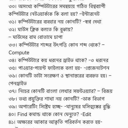
৩০। অসংখ্য কম্পিউটারের সমন্বয়য়ে গঠিত বিশ্বব্যাপী
কম্পিউটার নেটওয়ার্ককে কি বলা হয়? –ইন্টারনেট
৩১। কম্পিউটারের ব্যবহার নয় কোনটি? -স্বপ্ন দেখা
৩২। মাউস ক্লিক বলতে কি বুঝায়?
– মাউসের বাম বোতামে চাপা
৩৩। কম্পিউটার শব্দের উৎপত্তি কোন শব্দ থেকে? –
Compute
৩৪। কম্পিউটারে কয় ধরনের ড্রাইভ থাকে? -৩ ধরনের
৩৫। পাওয়ার-পয়েন্ট ফাইলকে বলা হয়- -প্রেজেনটেশন
৩৬। কোনটি ডাটা সংরক্ষণ ও স্থানান্তরের ব্যবহৃত হয়। –
পেনড্রাইভ
৩৭। নিচের কোনটি বাংলা লেখার সফটওয়্যার? – বিজয়
৩৮। তথ্য প্রযুক্তির শাখা নয় কোনটি? -ডাক বিভাগ
৩৯। অপারেটিং সিষ্টেম হচ্ছে- -মানুষের মসিত্মস্কের বুদ্ধি
৪০। Find কমান্ড থাকে কোন মেনুতে? -Edit
৪১। অক্ষরের আকার আকৃতি পরিবর্তন করতে হয়-