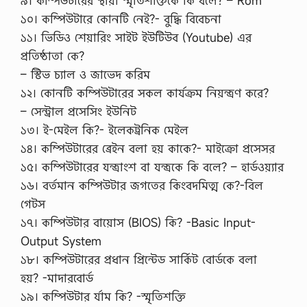
৯। কম্পিউটারের স্থায়ী স্মৃতিশক্তিকে কি বলে? – Rom
১০। কম্পিউটারে কোনটি নেই?- বুদ্ধি বিবেচনা
১১। ভিডিও শেয়ারিং সাইট ইউটিউব (Youtube) এর
প্রতিষ্ঠাতা কে?
– স্টিভ চ্যাল ও জাভেদ করিম
১২। কোনটি কম্পিউটারের সকল কার্যক্রম নিয়ন্ত্রণ করে?
– সেন্ট্রাল প্রসেসিং ইউনিট
১৩। ই-মেইল কি?- ইলেকট্রনিক মেইল
১৪। কম্পিউটারের ব্রেইন বলা হয় কাকে?- মাইক্রো প্রসেসর
১৫। কম্পিউটারের যন্ত্রাংশ বা যন্ত্রকে কি বলে? – হার্ডওয়্যার
১৬। বর্তমান কম্পিউটার জগতের কিংবদমিত্ম কে?-বিল
গেটস
১৭। কম্পিউটার বায়োস (BIOS) কি? -Basic Input-
Output System
১৮। কম্পিউটারের প্রধান প্রিন্টেড সার্কিট বোর্ডকে বলা
হয়? -মাদারবোর্ড
১৯। কম্পিউটার র্যাম কি? -স্মৃতিশক্তি