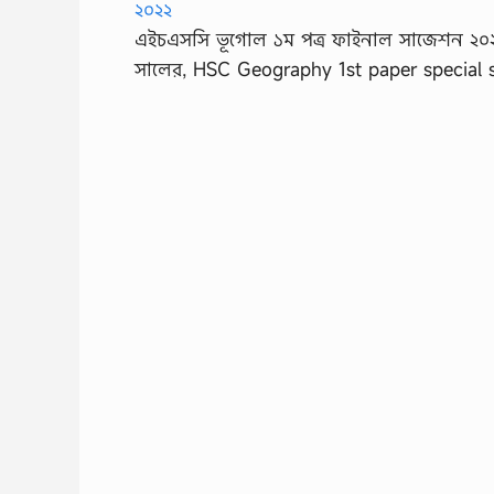
এইচএসসি ভূগোল ১ম পত্র ফাইনাল সাজেশন ২০২
সালের, HSC Geography 1st paper special 