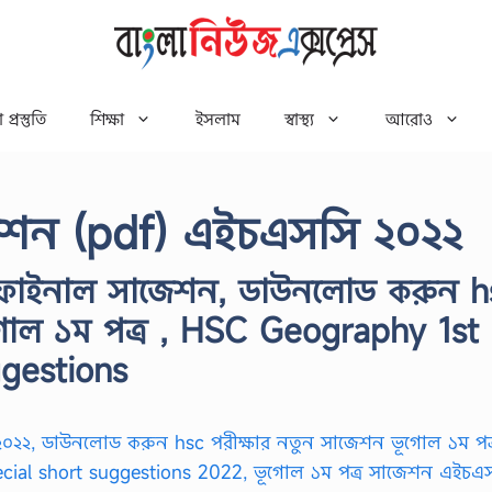
 প্রস্তুতি
শিক্ষা
ইসলাম
স্বাস্থ্য
আরোও
েশন (pdf) এইচএসসি ২০২২
 ফাইনাল সাজেশন, ডাউনলোড করুন h
গোল ১ম পত্র , HSC Geography 1st
ggestions