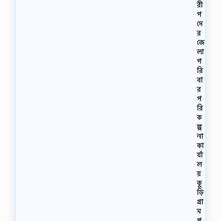
রী
প
দে
র
জে
লা
প
রি
বা
র
প
রি
ক
ল্প
না
কা
র্যা
ল
য়
কু
ড়ি
গ্রা
ম
প্র