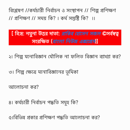
বিশ্লেষণ //কর্মচারী নির্বাচন ও সংস্থাপন // শিল্প প্রশিক্ষণ
// প্রশিক্ষণ // সময় কি? । কর্ম সন্তুষ্টি কি? ।।
[ বি:দ্র: নমুনা উত্তর দাতা:
রাকিব হোসেন সজল
©সর্বস্বত্ব
সংরক্ষিত
(
বাংলা নিউজ এক্সপ্রেস
)]
২। শিল্প মনোবিজ্ঞান মৌলিক না ফলিত বিজ্ঞান ব্যাখ্যা কর?
৩। শিল্প ক্ষেত্রে মনোবিজ্ঞানের ভূমিকা
আলোচনা কর?
৪। কর্মচারী নির্বাচন পদ্ধতি সমূহ কি?
৫।বিভিন্ন প্রকার প্রশিক্ষণ পদ্ধতি আলোচনা কর?