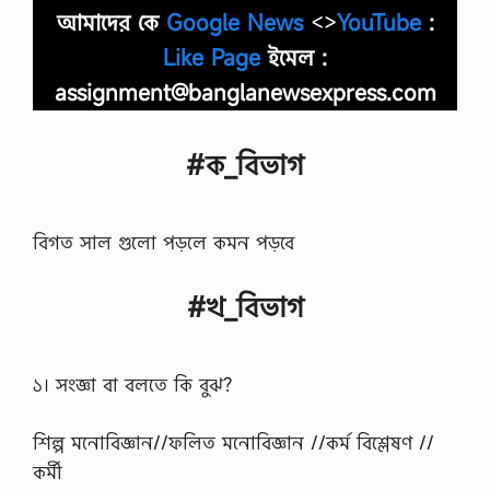
আমাদের কে
Google News
<>
YouTube
:
Like Page
ইমেল :
assignment@banglanewsexpress.com
#ক_বিভাগ
বিগত সাল গুলো পড়লে কমন পড়বে
#খ_বিভাগ
১। সংজ্ঞা বা বলতে কি বুঝ?
শিল্প মনোবিজ্ঞান//ফলিত মনোবিজ্ঞান //কর্ম বিশ্লেষণ //
কর্মী