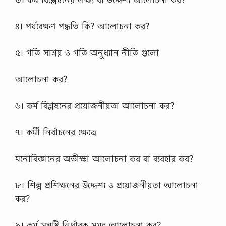
কু
ড়ি
৪। পর্যবেক্ষণ পদ্ধতি কি? আলোচনা কর?
গ্রা
ম
এ
৫। গতি সাশ্রয় ও গতি অনুধ্যান নীতি গুলো
র
প
রি
আলোচনা কর?
বা
র
ক
৬। কর্ম বিশ্লষনের প্রয়োজনীয়তা আলোচনা কর?
ল্যা
ণ
স
৭। কর্মী নির্বাচনের ক্ষেত্রে
হ
কা
রী
মনোবিজ্ঞানের অভীক্ষা আলোচনা কর বা ব্যবহার কর?
প
দে
র
৮। শিল্প প্রশিক্ষনের উদ্দেশ্য ও প্রয়োজনীয়তা আলোচনা
প্র
কর?
শ্ন
স
মা
৯। কর্ম সন্তুষ্টি নির্ধারক সমূহ আলোচনা কর?
ধা