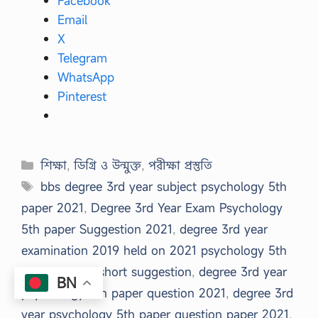
Facebook
Email
X
Telegram
WhatsApp
Pinterest
Categories
শিক্ষা
,
ডিগ্রি ও উন্মুক্ত
,
পরীক্ষা প্রস্তুতি
Tags
bbs degree 3rd year subject psychology 5th
paper 2021
,
Degree 3rd Year Exam Psychology
5th paper Suggestion 2021
,
degree 3rd year
examination 2019 held on 2021 psychology 5th
paper special short suggestion
,
degree 3rd year
BN
psychology 5th paper question 2021
,
degree 3rd
year psychology 5th paper question paper 2021
,