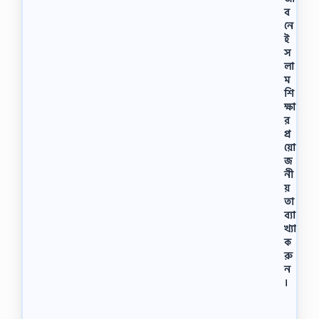
ব
নে
ই
স
লা
ম
শি
ক্ষা
র
প্র
য়ো
জ
নী
য়
তা
ব্যা
খ্যা
ক
রু
ন
।
শ্রে
ণি