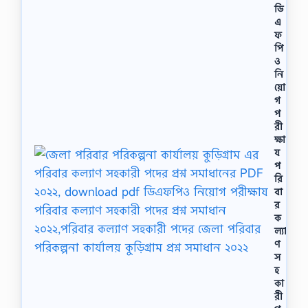
ডি
এ
ফ
পি
ও
নি
য়ো
গ
প
রী
ক্ষা
য
প
রি
বা
র
ক
ল্যা
ণ
স
হ
কা
রী