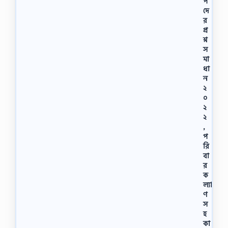
প
দে
র
প্র
শ্ন
স
মা
ধা
ন
২
০
২
২
,
প
রি
বা
র
ক
ল্যা
ণ
স
হ
কা