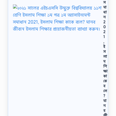
স
মা
ধা
ন
2
0
2
1
,
ই
স
লা
ম
শি
ক্ষা
কা
কে
ব
লে
?
মা
ন
ব
জী