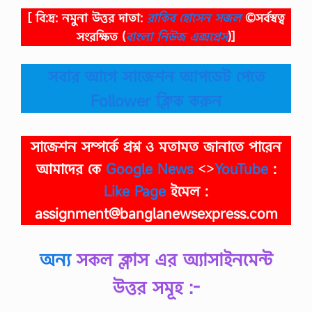
[ বি:দ্র: নমুনা উত্তর দাতা:
রাকিব হোসেন সজল
©সর্বস্বত্ব
সংরক্ষিত
(
বাংলা নিউজ এক্সপ্রেস
)]
সবার আগে
সাজেশন
আপডেট পেতে
Follower ক্লিক করুন
সাজেশন
সম্পর্কে প্রশ্ন ও মতামত জানাতে পারেন
আমাদের কে
Google News
<>
YouTube
:
Like Page
ইমেল :
assignment@banglanewsexpress.com
অন্য
সকল ক্লাস এর অ্যাসাইনমেন্ট
উত্তর সমূহ :-