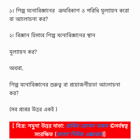
১। শিল্প মনোবিজ্ঞানের ক্রমবিকাশ ও পরিধি মূল্যায়ন করো
বা আলোচনা কর?
২। বিজ্ঞান হিসাবে শিল্প মনোবিজ্ঞানের স্থান
মূল্যায়ন কর?
অথবা,
শিল্প মনোবিজ্ঞানের গুরুত্ব বা প্রয়োজনীয়তা আলোচনা
কর?
(সব প্রশ্নের উত্তর একই )
[ বি:দ্র: নমুনা উত্তর দাতা:
রাকিব হোসেন সজল
©সর্বস্বত্ব
সংরক্ষিত
(
বাংলা নিউজ এক্সপ্রেস
)]