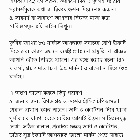
টপিকটি বিশ্লেষণ করুন, উদাহরণ দিন ও তৃতীয় প্যারায়
পরামর্শমূলক কথা বা রিকমেন্ডেশন দিয়ে শেষ করুন।
৪. সারমর্ম বা সারাংশ আপনার নিজের মতো করে
সাহিত্যসমৃদ্ধ ৪টি লাইন লিখুন।
তৃতীয় ভাগের ৮৫ মার্কসে আপনাকে সবচেয়ে বেশি ইফোর্ট
দিতে হবে। কারণ এখানে যথেষ্ট গোছানো প্রস্তুতি না থাকলে
আপনি দৌড়ে পিছিয়ে যাবেন। এর মধ্যে রয়েছে রচনা (৪০
মার্কস), গ্রন্থ সমালোচনা (১৫ মার্কস) ও বাংলা সাহিত্য (৩০
মার্কস)।
এ অংশে ভালো করতে কিছু পরামর্শ
১. রচনার জন্য বিগত প্রশ্ন ও দেশের ট্রেন্ডিং টপিকগুলো
খেয়াল রাখলে কমন পাবেন। ডাটা ও কোটেশন দিয়ে খাতা
পূর্ণ করার ধারণা থেকে বেরিয়ে আসাই উত্তম। সাহিত্যসমৃদ্ধ
লেখা, সঠিক বানান, প্রযোজ্য ক্ষেত্রে ডাটা ও কোটেশন,
ডাটার সূত্র ইত্যাদি আপনাকে ভালো মার্কস পেতে সাহায্য