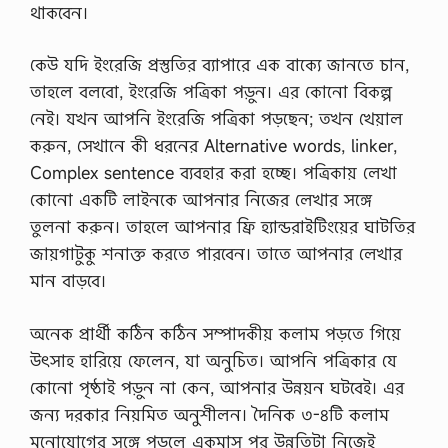
থাকবেন।
কেউ যদি ইংরেজি প্রস্তুতির ব্যাপারে এক বাক্যে জানতে চান,
তাহলে বলবো, ইংরেজি পত্রিকা পড়ুন। এর কোনো বিকল্প
নেই। যখন আপনি ইংরেজি পত্রিকা পড়ছেন; তখন খেয়াল
করুন, সেখানে কী ধরনের Alternative words, linker,
Complex sentence ব্যবহার করা হচ্ছে। পত্রিকায় লেখা
কোনো একটি লাইনকে আপনার নিজের লেখার সঙ্গে
তুলনা করুন। তাহলে আপনার ফ্রি হ্যান্ডরাইটিংয়ের ঘাটতির
জায়গাটুকু শনাক্ত করতে পারবেন। তাতে আপনার লেখার
মান বাড়বে।
অনেক প্রার্থী কঠিন কঠিন সম্পাদকীয় কলাম পড়তে গিয়ে
উৎসাহ হারিয়ে ফেলেন, যা অনুচিত। আপনি পত্রিকার যে
কোনো পৃষ্ঠাই পড়ুন না কেন, আপনার উন্নয়ন ঘটবেই। এর
জন্য দরকার নিয়মিত অনুশীলন। দৈনিক ৩-৪টি কলাম
মনোযোগের সঙ্গে পড়লে একমাস পর উন্নতিটা নিজেই