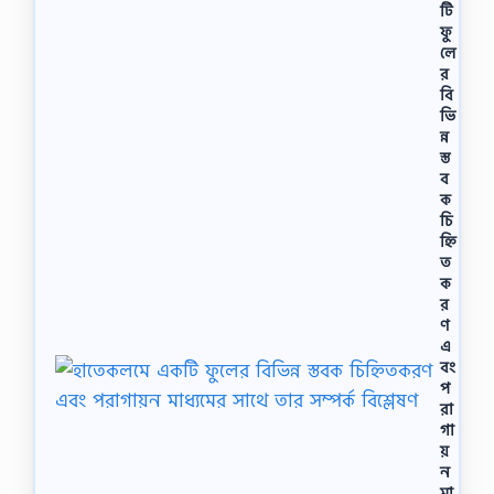
টি
ফু
লে
র
বি
ভি
ন্ন
স্ত
ব
ক
চি
হ্নি
ত
ক
র
ণ
এ
বং
প
রা
গা
য়
ন
মা