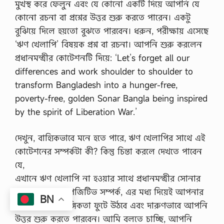
মুখস্থ করে ফেলুন এবং যে কোনো একটি দিয়ে আপনি যে
,
কোনো রচনা বা প্রশ্নের উত্তর শুরু করতে পারেন। একটু
প্র
শা
বুঝিয়ে দিলে হয়তো বুঝতে পারবেন। ধরুন, পরীক্ষায় এসেছে
স
‘ঋণ খেলাপি’ বিষয়ক প্রশ্ন বা রচনা। আপনি শুরু করলেন
নি
ক
প্রধানমন্ত্রীর কোটেশনটি দিয়ে: ‘Let’s forget all our
…
differences and work shoulder to shoulder to
transform Bangladesh into a hunger-free,
poverty-free, golden Sonar Bangla being inspired
by the spirit of Liberation War.’
দেখুন, বাহ্যিকভাবে মনে হতে পারে, ঋণ খেলাপির সাথে এই
কোটেশনের সম্পর্কটা কী? কিন্তু চিন্তা করলে দেখতে পাবেন
যে,
এখানে ঋণ খেলাপি না হওয়ার সাথে প্রধানমন্ত্রীর সোনার
বাংলা গড়ার যে পজিটিভ সম্পর্ক, এর মধ্য দিয়েই আপনার
BN
কোটেশনের প্রাসঙ্গিকতা ফুটে উঠবে এবং দারুণভাবে আপনি
উত্তর শুরু করতে পারবেন। আমি বলতে চাচ্ছি, আপনি