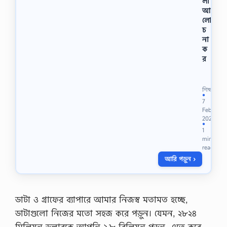
লী
র
আ
এ
লাে
ম
চ
সি
না
কি
ক
উ
র
…
অ
ফি
স
শিক্ষা
ফ
●
7
র
Feb
ম
2021
ব্য
●
1
ব
min
হা
read
রে
আরি পড়ুন ›
র
উ
দ্দে
শ্য
কী
ডাটা ও গ্রাফের ব্যাপারে আমার নিজস্ব মতামত হচ্ছে,
?
ডাটাগুলো নিজের মতো সহজ করে পড়ুন। যেমন, ২৮২৪
অ
ফি
মিলিয়ন ডলারকে আপনি ২.৮ বিলিয়ন পড়ুন, এতে করে