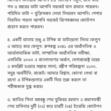
স
গত ৫ বছরের ডাটা আপনি সহজেই মনে রাখতে পারবেন।
ফ
র
পরিমিত ডাটা + যুক্তিসঙ্গত লেখা লিখবেন আপনি। পেপার
ম
নিয়মিত পড়লে আপনি সহজেই বিশেষজ্ঞদের কোটেশন
উ
দ্দে
প্রয়োগ করতে পারবেন।
শ্য
ক
৪. একটি খাতায় শুধু এ টপিক বা ডাটাগুলো লিখে ফেলুন
)
অ
ও আয়ত্ত করে ফেলুন: রূপকল্প ২০৪১ এর অর্থনৈতিক ও
ফি
আর্থসামাজিক ডাটা, সাম্প্রতিক অর্থনৈতিক সমীক্ষা,
স
স
এসডিজি ২০৩০ ও বাংলাদেশের অর্জন, মেগাপ্রজেক্ট (খরচ
হ
ও কমপ্লিট হওয়ার সম্ভাব্য সাল), বদ্বীপ পরিকল্পনা ২১০০,
কা
রী
সমুদ্র অর্থনীতি, বাজেট। আমার বিশ্বাস, কোনো লেখা বা
,
রচনা এ টপিকগুলোর একটি দিয়ে শুরু করলে তা
ব্য
ক্তি
পরীক্ষককে মুগ্ধ করবে।
গ
ত
স
৫. জাতির পিতা বঙ্গবন্ধু শেখ মুজিবর রহমান ও প্রধানমন্ত্রী
হ
শেখ হাসিনার দুটি (০২) করে চারটি (০৪) ইংরেজি কোটেশন
কা
রী