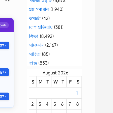
পরীক্ষা প্রস্তুতি
(6,673)
প্রশ্ন সমাধান
(1,940)
রূপচর্চা
(42)
posts
রোগ প্রতিরোধ
(381)
শিক্ষা
(8,492)
সাজেশন
(2,167)
ুন ›
সাহিত্য
(85)
স্বাস্থ্য
(833)
August 2026
ুন ›
S
M
T
W
T
F
S
1
ুন ›
2
3
4
5
6
7
8