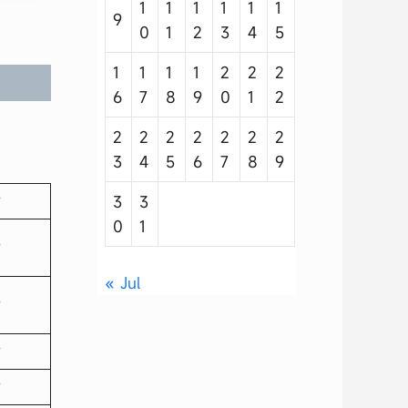
1
1
1
1
1
1
9
0
1
2
3
4
5
1
1
1
1
2
2
2
6
7
8
9
0
1
2
2
2
2
2
2
2
2
3
4
5
6
7
8
9
3
3
0
1
« Jul