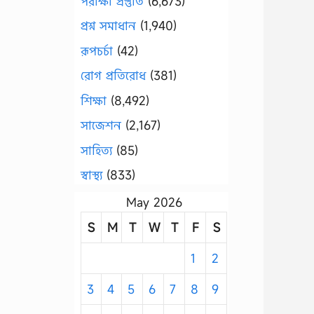
পরীক্ষা প্রস্তুতি
(6,673)
প্রশ্ন সমাধান
(1,940)
রূপচর্চা
(42)
রোগ প্রতিরোধ
(381)
শিক্ষা
(8,492)
সাজেশন
(2,167)
সাহিত্য
(85)
স্বাস্থ্য
(833)
May 2026
S
M
T
W
T
F
S
1
2
3
4
5
6
7
8
9