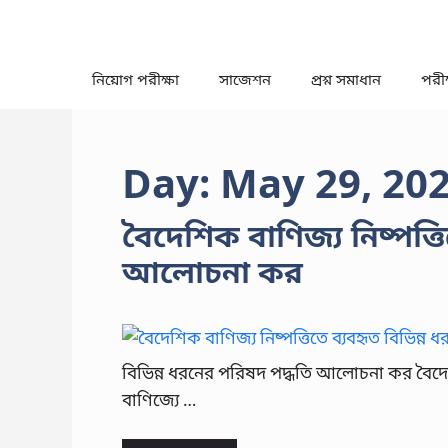
Skip
to
content
নিয়োগ পরীক্ষা
সাজেশন
প্রশ্ন সমাধান
পরীক্
Day:
May 29, 20
বৈদেশিক বাণিজ্য নিষ্পত্ত
আলোচনা কর
বিভিন্ন ধরনের পরিষদ পদ্ধতি আলোচনা কর বৈদেশি
বাণিজ্যে …