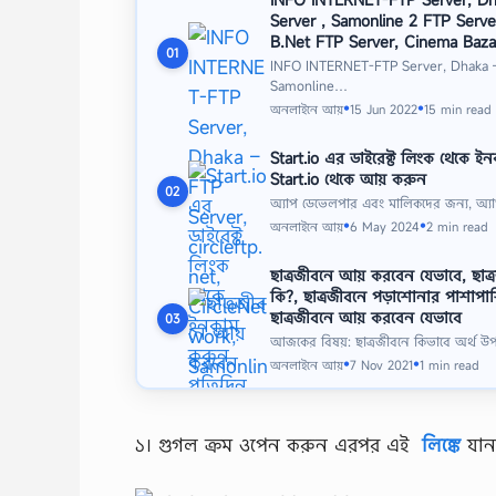
Server , Samonline 2 FTP Serve
B.Net FTP Server, Cinema Baza
01
INFO INTERNET-FTP Server, Dhaka – F
Samonline…
অনলাইনে আয়
15 Jun 2022
15 min read
●
●
Start.io এর ডাইরেক্ট লিংক থেকে 
Start.io থেকে আয় করুন
02
অ্যাপ ডেভেলপার এবং মালিকদের জন্য, অ্যা
অনলাইনে আয়
6 May 2024
2 min read
●
●
ছাত্রজীবনে আয় করবেন যেভাবে, ছাত্র
কি?, ছাত্রজীবনে পড়াশোনার পাশাপাশ
ছাত্রজীবনে আয় করবেন যেভাবে
03
আজকের বিষয়: ছাত্রজীবনে কিভাবে অর্থ উপার
অনলাইনে আয়
7 Nov 2021
1 min read
●
●
১। গুগল ক্রম ওপেন করুন এরপর এই
লিঙ্কে
যান