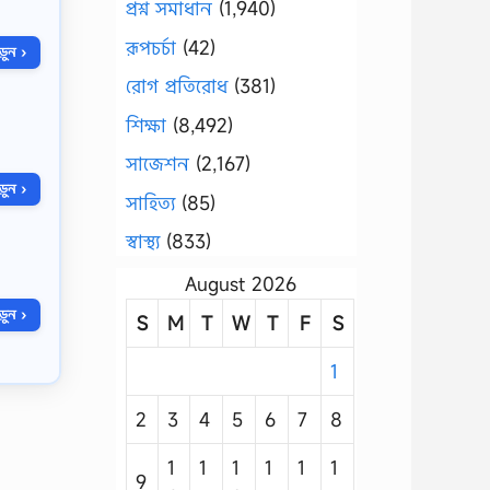
প্রশ্ন সমাধান
(1,940)
রূপচর্চা
(42)
ুন ›
রোগ প্রতিরোধ
(381)
শিক্ষা
(8,492)
সাজেশন
(2,167)
ুন ›
সাহিত্য
(85)
স্বাস্থ্য
(833)
August 2026
ুন ›
S
M
T
W
T
F
S
1
2
3
4
5
6
7
8
1
1
1
1
1
1
9