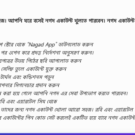
জ। আপনি ঘরে বসেই নগদ একাউন্ট খুলতে পারবেন। নগদ একাউন্ট
অ্যাপ স্টোর থেকে “Nagad App” ডাউনলোড করুন
র ওপেন করে প্রদত্ত নির্দেশনা অনুসরণ করুন।
য়পত্রের উভয় পিঠের ছবি আপলোড করুন
সেল্ফি তুলে একাউন্টে যুক্ত করুন
টার্মস এবং কন্ডিশনস পড়ুন
নার সিগনেচার প্রদান করুন
দান করা হয়ে গেলে আপনি নগদ এর সেবা উপভোগ করতে পারবেন।
বি এবং এয়ারটেল সিম থেকে
ন, তাদের জন্য নগদ একাউন্ট খোলা আরো সহজ। রবি এবং এয়ারটেল
র একাউন্টের পিন কোড সেট করলেই একটিভ হয়ে যাবে নগদ একাউন্ট