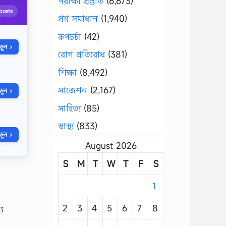
পরীক্ষা প্রস্তুতি
(6,673)
posts
প্রশ্ন সমাধান
(1,940)
রূপচর্চা
(42)
ুন ›
রোগ প্রতিরোধ
(381)
শিক্ষা
(8,492)
সাজেশন
(2,167)
ুন ›
সাহিত্য
(85)
স্বাস্থ্য
(833)
ুন ›
August 2026
S
M
T
W
T
F
S
1
2
3
4
5
6
7
8
য