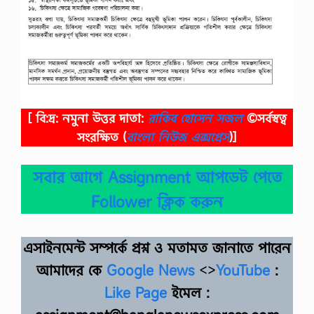
[ বি:দ্র: নমুনা উত্তর দাতা:
রাকিব হোসেন সজল
©সর্বস্বত্ব
সংরক্ষিত
(
বাংলা নিউজ এক্সপ্রেস
)]
সবার আগে Assignment আপডেট পেতে
Follower ক্লিক করুন
এসাইনমেন্ট সম্পর্কে প্রশ্ন ও মতামত জানাতে পারেন
আমাদের কে
Google News
<>
YouTube
:
Like Page
ইমেল :