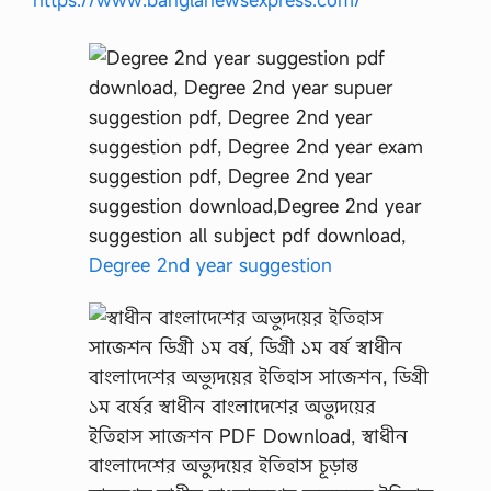
প
স
মূ
হ
আ
লো
চ
না
ক
র
,
সা
মা
জি
Degree 2nd year suggestion
ক
গ
বে
ষ
ণা
র
স্ত
র
গু
লো
ব্যা