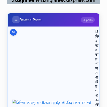
assignment@banglanewsexpress.com
Related Posts
3 posts
বি
01
ভি
ন্ন
অ
ব
স্থা
য়
পা
ল
স
রে
টে
র
পা
র্থ
ক্য
কে