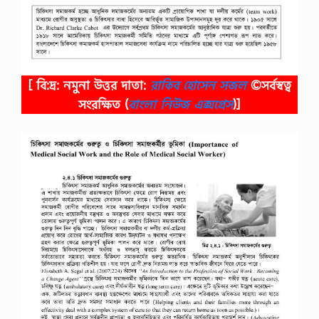
[ বি:দ্র: নমুনা উত্তর দাতা:
রাকিব হোসেন সজল
©সর্বস্বত্ব
সংরক্ষিত
(
বাংলা নিউজ এক্সপ্রেস
)]