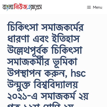
Skip
Menu
to
content
চিকিৎসা সমাজকর্মের
ধারণা এবং ইতিহাস
উল্লেথপূর্বক চিকিৎসা
সমাজকর্মীর ভূমিকা
উপস্থাপন করুন, hsc
উন্মুক্ত বিশ্ববিদ্যালয়
২০২১-এ সমাজকর্ম ২য়