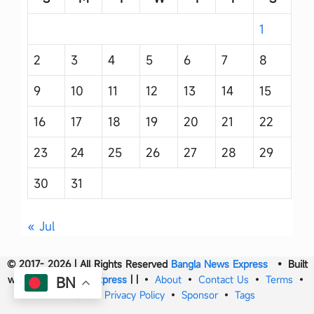
1
2
3
4
5
6
7
8
9
10
11
12
13
14
15
16
17
18
19
20
21
22
23
24
25
26
27
28
29
30
31
« Jul
© 2017- 2026 | All Rights Reserved
Bangla News Express
• Built
with
Bangla News Express
|
|
•
About
•
Contact Us
•
Terms
•
BN
DMCA
•
Privacy Policy
•
Sponsor
•
Tags