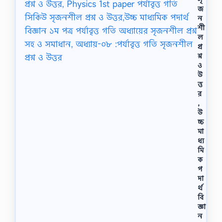
জ
ন
শী
ল
প্র
শ্ন
ও
উ
ত্ত
র
,
উ
চ্চ
মা
ধ্য
মি
ক
প
দা
র্থ
বি
জ্ঞা
ন