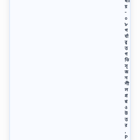
ধ্যা
য়
-
০
৮
প
র্যা
বৃ
ত্ত
গ
তি
সৃ
জ
ন
শী
ল
প্র
শ্ন
ও
উ
ত্ত
র
,
P