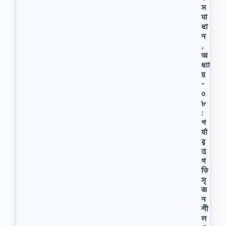
স
মা
ধা
ন
,
অ
ধ্যা
য়
-
০
৮
:
প
র্যা
বৃ
ত্ত
গ
তি
সৃ
জ
ন
শী
ল