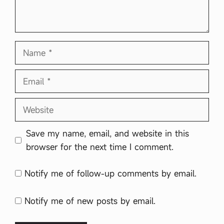
র্যা
বৃ
ত্ত
গ
তি
Name
সৃ
জ
ন
Email
শী
ল
প্র
Website
শ্ন
…
Save my name, email, and website in this
browser for the next time I comment.
Notify me of follow-up comments by email.
Notify me of new posts by email.