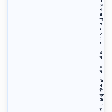
ন
মে
ন্ট
প্র
কা
শ
২
০
২
২
,
এ
স
.
এ
স
.
সি
প
রী
ক্ষা
র্থী
দে
র