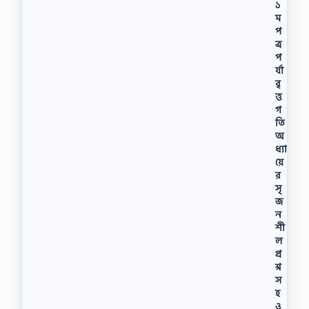
১
ম
প
ত্র
প
র্যা
বৃ
ত্ত
গ
তি
অ
ধ্যা
য়ে
র
সৃ
জ
ন
শী
ল
প্র
শ্ন
স
হ
ও