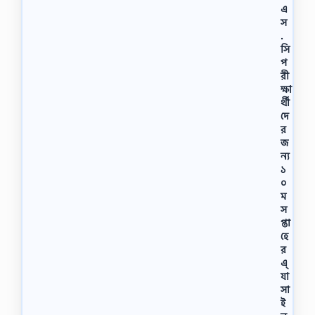
এ
স
.
সি
প
রী
ক্ষা
র্থী
দে
র
জ
ন্য
১
০
ম
স
প্তা
হে
র
এ্
যা
সা
ই