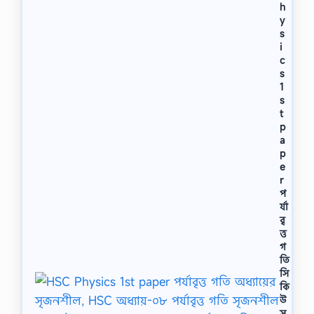
h
y
s
i
c
s
1
s
t
p
a
p
e
r
প
র্যা
বৃ
ত্ত
গ
তি
সি
কি
উ
সৃ