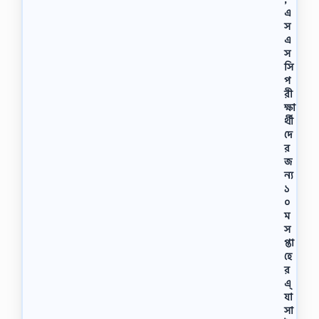
এ
স
এ
স
সি
প
রী
ক্ষা
র্থী
দে
র
জ
ন্য
১
০
ম
স
প্তা
হে
র
এ্
যা
সা