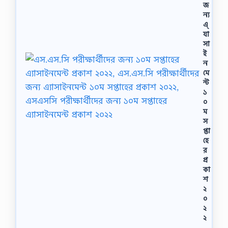
জ
ন্য
এ্
যা
সা
ই
ন
মে
ন্ট
১
০
ম
স
প্তা
হে
র
প্র
কা
শ
২
০
২
২
,