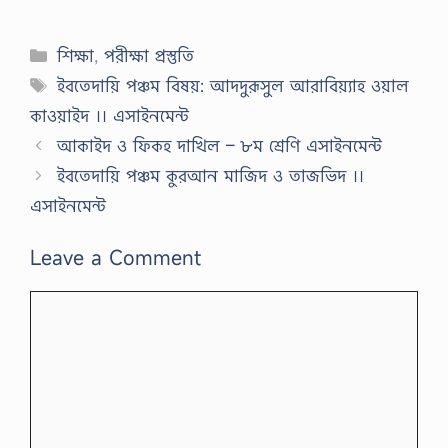
র্যা
বৃ
Categories
ত্ত
শিক্ষা
,
পরীক্ষা প্রস্তুতি
গ
Tags
ইবতেদায়ি পঞ্চম বিষয়: আদদুরূসুল আরাবিয়্যাহ ওয়াল
তি
অ
কাওয়াইদ ।। এসাইনমেন্ট
ধ্যা
য়ে
আকাইদ ও ফিকহ দাখিল – ৮ম শ্রেণি এসাইনমেন্ট
র
ইবতেদায়ি পঞ্চম কুরআন মাজিদ ও তাজভিদ ।।
সৃ
জ
এসাইনমেন্ট
ন
শী
ল
Leave a Comment
,
H
Comment
S
C
অ
ধ্যা
য়
-
০
৮
প