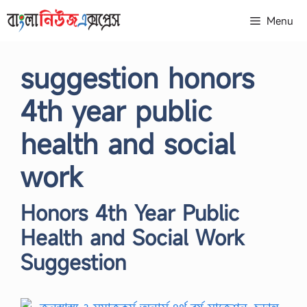
Skip
Menu
to
content
suggestion honors
4th year public
health and social
work
Honors 4th Year Public
Health and Social Work
Suggestion