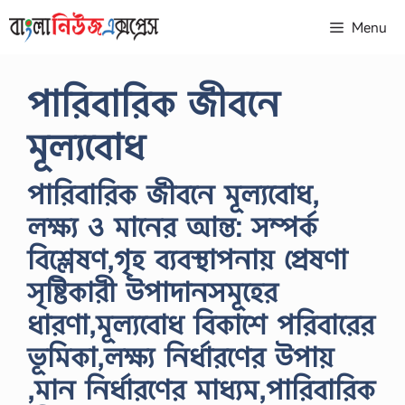
Skip
Menu
to
content
পারিবারিক জীবনে
মূল্যবােধ
পারিবারিক জীবনে মূল্যবােধ,
লক্ষ্য ও মানের আন্ত: সম্পর্ক
বিশ্লেষণ,গৃহ ব্যবস্থাপনায় প্রেষণা
সৃষ্টিকারী উপাদানসমূহের
ধারণা,মূল্যবােধ বিকাশে পরিবারের
ভূমিকা,লক্ষ্য নির্ধারণের উপায়
,মান নির্ধারণের মাধ্যম,পারিবারিক