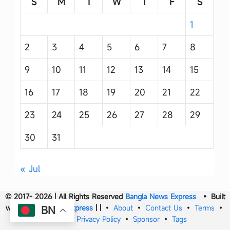
S
M
T
W
T
F
S
1
2
3
4
5
6
7
8
9
10
11
12
13
14
15
16
17
18
19
20
21
22
23
24
25
26
27
28
29
30
31
« Jul
© 2017- 2026 | All Rights Reserved
Bangla News Express
• Built
with
Bangla News Express
|
|
•
About
•
Contact Us
•
Terms
•
BN
DMCA
•
Privacy Policy
•
Sponsor
•
Tags