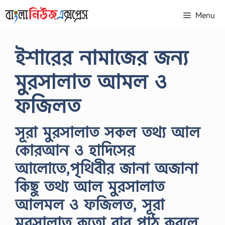
Skip
Menu
to
content
ইশারের নামাজের জন্য
মুরসালাত আমল ও
ফজিলত
সূরা মুরসালাত সকল তথ্য আল
কোরআন ও হাদিসের
আলোতে,পৃথিবীর জানা অজানা
কিছু তথ্য আল মুরসালাত
আলমল ও ফজিলত, সূরা
মুরসালাত কতো বার পাঠ করলে