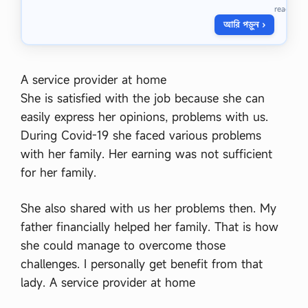
A
ক্লি
read
s
ক
আরি পড়ুন ›
i
ক
a
রু
1
ন
8
ছ
5
বি
A service provider at home
7
আ
She is satisfied with the job because she can
-
কা
1
রে
easily express her opinions, problems with us.
9
পে
During Covid-19 she faced various problems
4
তে
7
ক্লি
with her family. Her earning was not sufficient
…
ক
for her family.
ক
রু
ন
She also shared with us her problems then. My
P
father financially helped her family. That is how
D
F
she could manage to overcome those
L
challenges. I personally get benefit from that
i
n
lady. A service provider at home
k
s