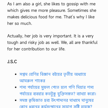
I
As I am also a girl, she likes to gossip with me
m
which gives me more pleasure. Sometimes she
a
g
makes delicious food for me. That’s why I like
e
her so much.
s
L
i
Actually, her job is very important. It is a very
n
k
tough and risky job as well. We, all are thankful
s
for her contribution to our life.
…
J.S.C
সপ্তম শ্রেণির বিজ্ঞান বইয়ের তৃতীয় অধ্যায়ে
আমরুল শাকের
শস্য পর্যায়ের সুফল পেতে হলে গণি মিয়ার শস্য
পর্যায়ের ব্যবহার কতটুকু যুক্তিসঙ্গত? ব্যাখ্যা করো।
সমস্ত কৃষিজাত দ্রব্য উৎপাদনের মাধ্যমে মানুষের
কোন ধরনের কর্মসংস্থানের সুযোগ সৃষ্টি হয়েছে?