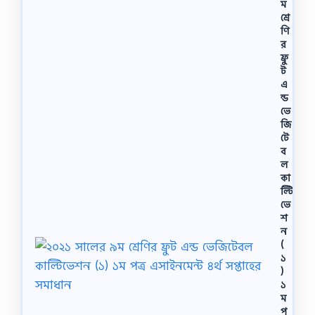
ম
শ্রে
ণি
র
ফ্রু
ট
এ
ন্ড
ভে
জি
টে
ব
ল
কা
ল্টি
ভে
শ
ন
(
১
)
১
ম
প