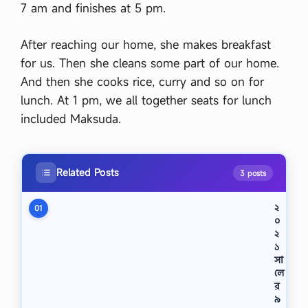
7 am and finishes at 5 pm.
After reaching our home, she makes breakfast
for us. Then she cleans some part of our home.
And then she cooks rice, curry and so on for
lunch. At 1 pm, we all together seats for lunch
included Maksuda.
Related Posts
3 posts
২
01
০
২
১
সা
লে
র
৯