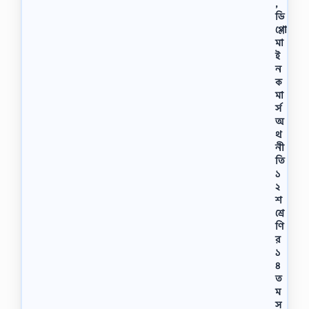
,
ডি
প্লো
মা
ই
ন
ক
মা
র্স
অ
থ
নী
তি
১
২
শ
শ্রে
ণি
র
১
৪
ত
ম
স