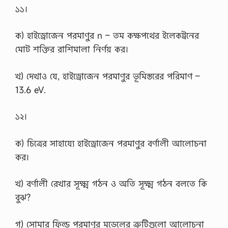
১১।
ক) হাইড্রোজেন পরমাণুর n – তম কক্ষপথের ইলেকট্রনের
মোট শক্তির রাশিমালা নির্ণয় কর।
খ) দেখাও যে, হাইড্রোজেন পরমাণুর ভূমিস্তরের পরিমাণ –
13.6 eV.
১২।
ক) চিত্রের সাহায্যে হাইড্রোজেন পরমাণুর বর্ণালী আলোচনা
কর।
খ) বর্ণালী রেখার সূক্ষ্ম গঠন ও অতি সূক্ষ্ম গঠন বলতে কি
বুঝ?
গ) সোমার ফিল্ড পরমাণুর মডেলের ত্রুটিগুলো আলোচনা