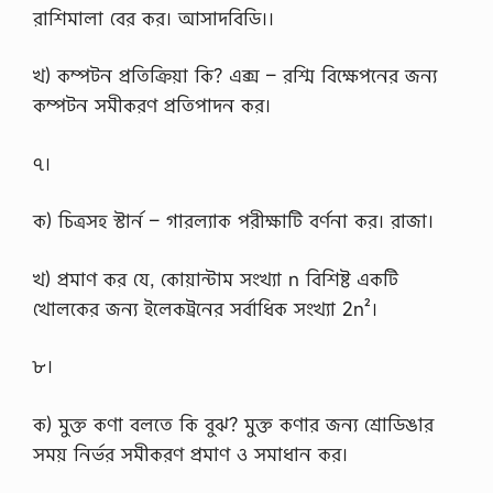
মে
রাশিমালা বের কর। আসাদবিডি।।
ন্টে
রে
র
খ) কম্পটন প্রতিক্রিয়া কি? এক্স – রশ্মি বিক্ষেপনের জন্য
উ
ত্ত
কম্পটন সমীকরণ প্রতিপাদন কর।
র
2
0
৭।
2
1
ক) চিত্রসহ স্টার্ন – গারল্যাক পরীক্ষাটি বর্ণনা কর। রাজা।
এ
সা
ই
খ) প্রমাণ কর যে, কোয়ান্টাম সংখ্যা n বিশিষ্ট একটি
ন
মে
খোলকের জন্য ইলেকট্রনের সর্বাধিক সংখ্যা 2n²।
ন্টে
র
ক্র
৮।
মি
ক
নংঃ
ক) মুক্ত কণা বলতে কি বুঝ? মুক্ত কণার জন্য শ্রোডিঙার
1
সময় নির্ভর সমীকরণ প্রমাণ ও সমাধান কর।
0
…