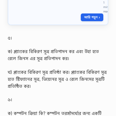
1
S
min
C
read
ই
আরি পড়ুন ›
ন
ক
মা
র্স
-
৫।
2
0
ক) প্ল্যাংকের বিকিরণ সূত্র প্রতিপাদন কর এবং উহা হতে
2
1
রেলে জিনস এর সূত্র প্রতিপাদন কর।
বি
ষ
য়
খ) প্লাংকের বিকিরণ সূত্র প্রতিষ্ঠা কর। প্ল্যাংকের বিকিরণ সূত্র
:
হতে স্টিফ্যানের সূত্র, ভিয়েনের সূত্র ও রেলে জিনসের সূত্রটি
অ
থ
প্রতিষ্ঠিত কর।
নী
তি
এ
৬।
সা
ই
ন
ক) কম্পটন ক্রিয়া কি? কম্পটন তরঙ্গদৈর্ঘ্যের জন্য একটি