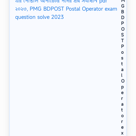
M
G
B
D
P
O
S
T
P
o
s
t
a
l
O
p
e
r
a
t
o
r
e
x