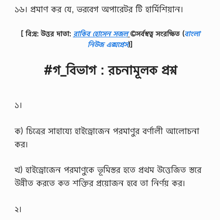
১৬। প্রমাণ কর যে, ভরবেগ অপারেটর টি হার্মিশিয়ান।
[ বি:দ্র: উত্তর দাতা:
রাকিব হোসেন সজল
©সর্বস্বত্ব সংরক্ষিত
(
বাংলা
নিউজ এক্সপ্রেস
)]
#গ_বিভাগ : রচনামূলক প্রশ্ন
১।
ক) চিত্রের সাহায্যে হাইড্রোজেন পরমাণুর বর্ণালী আলোচনা
কর।
খ) হাইড্রোজেন পরমাণুকে ভূমিস্তর হতে প্রথম উত্তেজিত স্তরে
উন্নীত করতে কত শক্তির প্রয়োজন হবে তা নির্ণয় কর।
২।