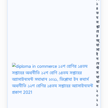
১
৪
ত
ম
স
প্তা
হে
র
অ্
যা
সা
ই
ন
মে
ন্ট
স
মা
ধা
ন
২
০
২
১