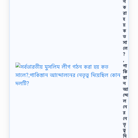
ন
ক
রা
হ
য়
ক
ত
সা
লে
?
,
পা
কি
স্তা
ন
আ
ন্দো
ল
নে
র
নে
তৃ
ত্ব
দি