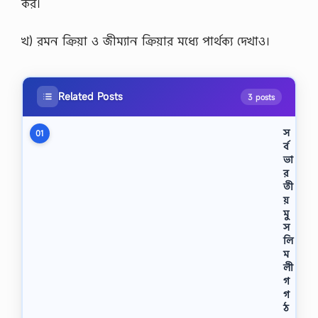
কর।
খ) রমন ক্রিয়া ও জীম্যান ক্রিয়ার মধ্যে পার্থক্য দেখাও।
Related Posts
3 posts
স
01
র্ব
ভা
র
তী
য়
মু
স
লি
ম
লী
গ
গ
ঠ