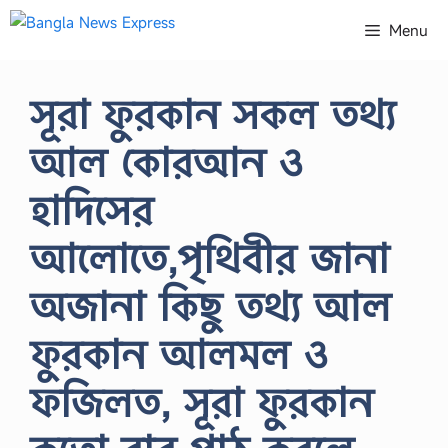
Skip
Menu
to
content
সূরা ফুরকান সকল তথ্য
আল কোরআন ও
হাদিসের
আলোতে,পৃথিবীর জানা
অজানা কিছু তথ্য আল
ফুরকান আলমল ও
ফজিলত, সূরা ফুরকান