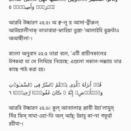
بُڪۡرَةً۬ وَأَصِيلاً۬ ٥
আরবি উচ্চারণ ২৫.৫। অ ক্ব-লূ য় আসা-ত্বীরুল্
আউয়্যালীনাক্ তাতাবাহা-ফাহিয়া তুম্লা-‘আলাইহি বুক্রতাঁও
অআছীলা-।
বাংলা অনুবাদ ২৫.৫ তারা বলে, ‘এটি প্রাচীনকালের
উপকথা যা সে লিখিয়ে নিয়েছে; এগুলো সকাল-সন্ধ্যায় তার
কাছে পাঠ করা হয়।
قُلۡ أَنزَلَهُ ٱلَّذِى يَعۡلَمُ ٱلسِّرَّ فِى ٱلسَّمَـٰوَٲتِ
وَٱلۡأَرۡضِ‌ۚ إِنَّهُ ۥ ڪَانَ غَفُورً۬ا رَّحِيمً۬ا ٦
আরবি উচ্চারণ ২৫.৬। কুল্ আন্যালাহু ল্লাযী ইয়া’লামুস্
র্সির ফিস্ সামা-ওয়া-তি অল্ র্আদ্ব্; ইন্নাহূ কা-না গফূর্রা
রহীমা-।