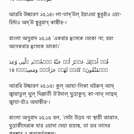
আরবি উচ্চারণ ২৫.১৪। লা-তাদ্‘উল্ ইয়াওমা ছুবূরাঁও ওয়া-
হিদাঁও অদ্‘ঊ ছুবূরান্ কাছীর-।
বাংলা অনুবাদ ২৫.১৪ ‘একবার ধ্বংসকে ডেকো না; বরং
অনেকবার ধ্বংসকে ডাকো।’
قُلۡ أَذَٲلِكَ خَيۡرٌ أَمۡ جَنَّةُ ٱلۡخُلۡدِ ٱلَّتِى وُعِدَ
ٱلۡمُتَّقُونَ‌ۚ كَانَتۡ لَهُمۡ جَزَآءً۬ وَمَصِيرً۬ا ١٥
আরবি উচ্চারণ ২৫.১৫। কুল্ আযা-লিকা খইরুন্ আম্
জ্বান্নাতুল্ খুল্ দিল্লাতী উ‘ইদাল্ মুত্তাকুন্; কা-নাত্ লাহুম্
জ্বাযা-য়াঁও অমাছীর-।
বাংলা অনুবাদ ২৫.১৫ বল, ‘সেটা উত্তম না স্থায়ী জান্নাত,
মুত্তাকীদেরকে যার ওয়াদা দেয়া হয়েছে, তা হবে তাদের
পুরস্কার ও প্রতাবর্তনস্থল।