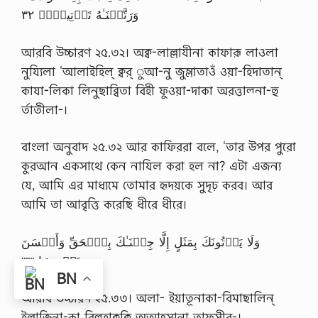
وَرَتَّلۡنَـٰهُ تَرۡتِيلاً۬ ٣٢
আরবি উচ্চারণ ২৫.৩২। অক্ব-লাল্লাযীনা কাফারূ লাওলা
নুয্যিলা ‘আলাইহিল্ ক্বর্ ুআ-নু জুম্লাতাওঁ ওয়া-হিদাতান্
কাযা-লিকা লিনুছাব্বিতা বিহী ফুওয়া-দাকা অরত্তাল্না-হু
র্তাতীলা-।
বাংলা অনুবাদ ২৫.৩২ আর কাফিররা বলে, ‘তার উপর পুরো
কুরআন একসাথে কেন নাযিল করা হল না? এটা এজন্য
যে, আমি এর মাধ্যমে তোমার হৃদয়কে সুদৃঢ় করব। আর
আমি তা আবৃত্তি করেছি ধীরে ধীরে।
وَلَا يَأۡتُونَكَ بِمَثَلٍ إِلَّا جِئۡنَـٰكَ بِٱلۡحَقِّ وَأَحۡسَنَ
تَفۡسِيرًا ٣٣
BN
আরবি উচ্চারণ ২৫.৩৩। অলা- ইয়াতূনাকা-বিমাছালিন্
ইল্লাজ্বিনা-কা বিল্হাক্বক্বি অআহ্সানা তাফসীর-।