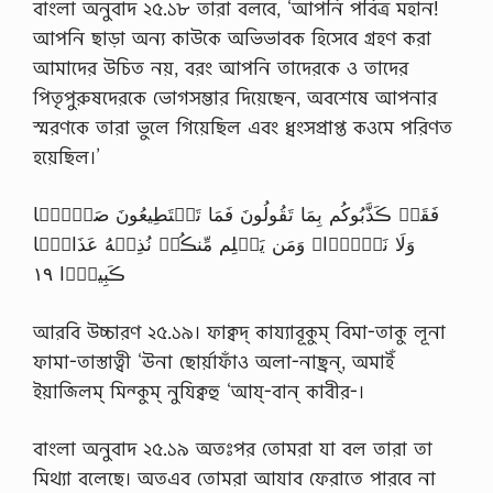
বাংলা অনুবাদ ২৫.১৮ তারা বলবে, ‘আপনি পবিত্র মহান!
আপনি ছাড়া অন্য কাউকে অভিভাবক হিসেবে গ্রহণ করা
আমাদের উচিত নয়, বরং আপনি তাদেরকে ও তাদের
পিতৃপুরুষদেরকে ভোগসম্ভার দিয়েছেন, অবশেষে আপনার
স্মরণকে তারা ভুলে গিয়েছিল এবং ধ্বংসপ্রাপ্ত কওমে পরিণত
হয়েছিল।’
فَقَدۡ ڪَذَّبُوكُم بِمَا تَقُولُونَ فَمَا تَسۡتَطِيعُونَ صَرۡفً۬ا
وَلَا نَصۡرً۬ا‌ۚ وَمَن يَظۡلِم مِّنڪُمۡ نُذِقۡهُ عَذَابً۬ا
ڪَبِيرً۬ا ١٩
আরবি উচ্চারণ ২৫.১৯। ফাক্বদ্ কায্যাবূকুম্ বিমা-তাকু লূনা
ফামা-তাস্তাত্বী ‘ঊনা ছোর্য়াফাঁও অলা-নাছ্রন্, অমাইঁ
ইয়াজ্লিম্ মিন্কুম্ নুযিক্বহু ‘আয্-বান্ কাবীর-।
বাংলা অনুবাদ ২৫.১৯ অতঃপর তোমরা যা বল তারা তা
মিথ্যা বলেছে। অতএব তোমরা আযাব ফেরাতে পারবে না