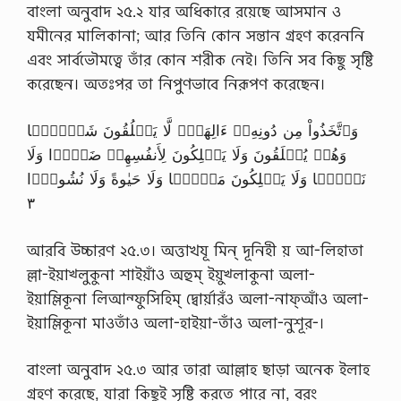
বাংলা অনুবাদ ২৫.২ যার অধিকারে রয়েছে আসমান ও
যমীনের মালিকানা; আর তিনি কোন সন্তান গ্রহণ করেননি
এবং সার্বভৌমত্বে তাঁর কোন শরীক নেই। তিনি সব কিছু সৃষ্টি
করেছেন। অতঃপর তা নিপুণভাবে নিরূপণ করেছেন।
وَٱتَّخَذُواْ مِن دُونِهِۦۤ ءَالِهَةً۬ لَّا يَخۡلُقُونَ شَيۡـًٔ۬ا
وَهُمۡ يُخۡلَقُونَ وَلَا يَمۡلِكُونَ لِأَنفُسِهِمۡ ضَرًّ۬ا وَلَا
نَفۡعً۬ا وَلَا يَمۡلِكُونَ مَوۡتً۬ا وَلَا حَيٰوةً وَلَا نُشُورً۬ا
٣
আরবি উচ্চারণ ২৫.৩। অত্তাখযূ মিন্ দূনিহী য় আ-লিহাতা
ল্লা-ইয়াখ্লুকুনা শাইয়াঁও অহুম্ ইয়ুখ্লাকুনা অলা-
ইয়াম্লিকূনা লিআন্ফুসিহিম্ দ্বোর্য়ারঁও অলা-নাফ্আঁও অলা-
ইয়াম্লিকূনা মাওতাঁও অলা-হাইয়া-তাঁও অলা-নুশূর-।
বাংলা অনুবাদ ২৫.৩ আর তারা আল্লাহ ছাড়া অনেক ইলাহ
গ্রহণ করেছে, যারা কিছুই সৃষ্টি করতে পারে না, বরং