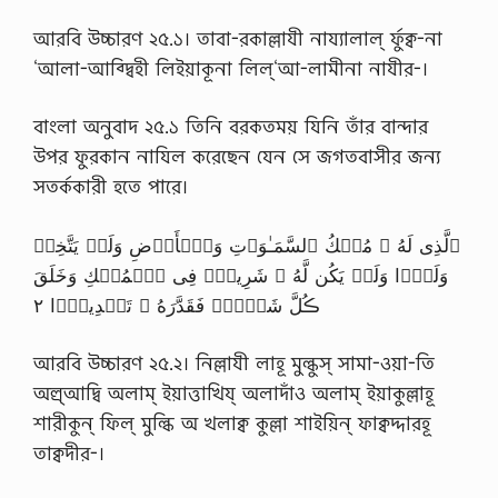
আরবি উচ্চারণ ২৫.১। তাবা-রকাল্লাযী নায্যালাল্ র্ফুক্ব-না
‘আলা-আব্দ্বিহী লিইয়াকূনা লিল্‘আ-লামীনা নাযীর-।
বাংলা অনুবাদ ২৫.১ তিনি বরকতময় যিনি তাঁর বান্দার
উপর ফুরকান নাযিল করেছেন যেন সে জগতবাসীর জন্য
সতর্ককারী হতে পারে।
ٱلَّذِى لَهُ ۥ مُلۡكُ ٱلسَّمَـٰوَٲتِ وَٱلۡأَرۡضِ وَلَمۡ يَتَّخِذۡ
وَلَدً۬ا وَلَمۡ يَكُن لَّهُ ۥ شَرِيكٌ۬ فِى ٱلۡمُلۡكِ وَخَلَقَ
ڪُلَّ شَىۡءٍ۬ فَقَدَّرَهُ ۥ تَقۡدِيرً۬ا ٢
আরবি উচ্চারণ ২৫.২। নিল্লাযী লাহূ মুল্কুস্ সামা-ওয়া-তি
অল্র্আদ্বি অলাম্ ইয়াত্তাখিয্ অলাদাঁও অলাম্ ইয়াকুল্লাহূ
শারীকুন্ ফিল্ মুল্কি অ খলাক্ব কুল্লা শাইয়িন্ ফাক্বদ্দারহূ
তাক্বদীর-।