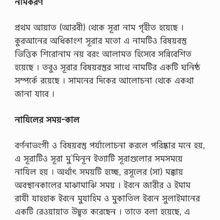
নামকরণ
প্রথম আয়াত (আরবী) থেকে সূরা নাম গৃহীত হয়েছে ।
কুরআনের অধিকাংশ সূরার মতো এ নামটিও বিষয়বস্তু
ভিত্তিক শিরোনাম নয় বরং আলামত হিসেবে সন্নিবেশিত
হয়েছে । তবুও সূরার বিষয়বস্তুর সাথে নামটির একটি ঘনিষ্ঠ
সম্পর্কে রয়েছে । সামনের দিকের আলোচনা থেকে একথা
জানা যাবে ।
নাযিলের সময়-কাল
বর্ণনাভংগী ও বিষয়বস্তু পর্যালোচনা করলে পরিষ্কার মনে হয়,
এ সূরাটিও সূরা মু’মিনূন ইত্যাটি সূরাগুলোর সমসময়ে
নাযিল হয় । অর্থাৎ সময়টি হচ্ছে, রসূলের (সা) মক্কায়
অবস্থানকালের মাঝামাঝি সময় । ইবনে জারীর ও ইমাম
রাযী যাহহাক ইবনে মুযাহিম ও মুকাতিল ইবনে সুলাইমানের
একটি রেওয়ায়াত উদ্বৃত করেছেন । তাতে বলা হয়েছে, এ