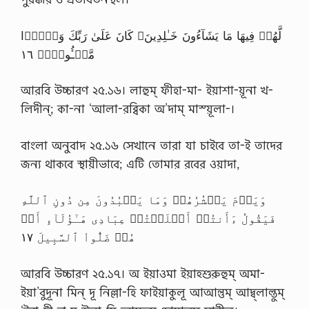
لَّهُمۡ فِيهَا مَا يَشَآءُونَ خَـٰلِدِينَ‌ۚ كَانَ عَلَىٰ رَبِّكَ وَعۡدً۬ا
مَّسۡـُٔولاً۬ ١٦
আরবি উচ্চারণ ২৫.১৬। লাহুম্ ফীহা-মা- ইয়াশা-য়ূনা খ-
লিদীন্; কা-না ‘আলা-রব্বিকা অ’দাম্ মাস্য়ূলা-।
বাংলা অনুবাদ ২৫.১৬ সেখানে তারা যা চাইবে তা-ই তাদের
জন্য থাকবে স্থায়ীভাবে; এটি তোমার রবের ওয়াদা,
وَيَوۡمَ يَحۡشُرُهُمۡ وَمَا يَعۡبُدُونَ مِن دُونِ ٱللَّهِ
فَيَقُولُ ءَأَنتُمۡ أَضۡلَلۡتُمۡ عِبَادِى هَـٰٓؤُلَآءِ أَمۡ
هُمۡ ضَلُّواْ ٱلسَّبِيلَ ١٧
আরবি উচ্চারণ ২৫.১৭। অ ইয়াওমা ইয়াহ্শুরুহুম্ অমা-
ইয়া’বুদূনা মিন্ দূ নিল্লা-হি ফাইয়াকুলূ আআন্তুম্ আদ্ব্লাল্তুম্