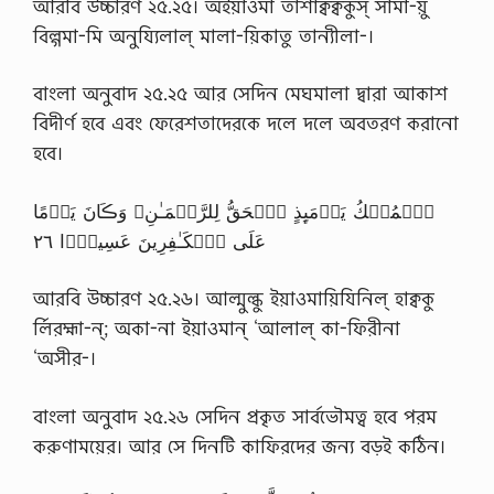
আরবি উচ্চারণ ২৫.২৫। অইয়াওমা তাশাক্বক্বকুস্ সামা-য়ু
বিল্গমা-মি অনুয্যিলাল্ মালা-য়িকাতু তান্যীলা-।
বাংলা অনুবাদ ২৫.২৫ আর সেদিন মেঘমালা দ্বারা আকাশ
বিদীর্ণ হবে এবং ফেরেশতাদেরকে দলে দলে অবতরণ করানো
হবে।
ٱلۡمُلۡكُ يَوۡمَٮِٕذٍ ٱلۡحَقُّ لِلرَّحۡمَـٰنِ‌ۚ وَڪَانَ يَوۡمًا
عَلَى ٱلۡكَـٰفِرِينَ عَسِيرً۬ا ٢٦
আরবি উচ্চারণ ২৫.২৬। আল্মুল্কু ইয়াওমায়িযিনিল্ হাক্বকু
র্লিরহ্মা-ন্; অকা-না ইয়াওমান্ ‘আলাল্ কা-ফিরীনা
‘অসীর-।
বাংলা অনুবাদ ২৫.২৬ সেদিন প্রকৃত সার্বভৌমত্ব হবে পরম
করুণাময়ের। আর সে দিনটি কাফিরদের জন্য বড়ই কঠিন।