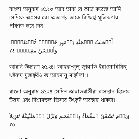
বাংলা অনুবাদ ২৫.২৩ আর তারা যে কাজ করেছে আমি
সেদিকে অগ্রসর হব। অতঃপর তাকে বিক্ষিপ্ত ধূলিকণায়
পরিণত করে দেব।
أَصۡحَـٰبُ ٱلۡجَنَّةِ يَوۡمَٮِٕذٍ خَيۡرٌ۬ مُّسۡتَقَرًّ۬ا
وَأَحۡسَنُ مَقِيلاً۬ ٢٤
আরবি উচ্চারণ ২৫.২৪। আছ্হা-বুল্ জ্বান্নাতি ইয়াওমায়িযিন্
খইরুম্ মুস্তার্ক্বরঁও অ আহ্সানু মাক্বীলা-।
বাংলা অনুবাদ ২৫.২৪ সেদিন জান্নাতবাসীরা বাসস্থান হিসেবে
উত্তম এবং বিশ্রামস্থল হিসেবে উৎকৃষ্ট অবস্থায় থাকবে।
وَيَوۡمَ تَشَقَّقُ ٱلسَّمَآءُ بِٱلۡغَمَـٰمِ وَنُزِّلَ ٱلۡمَلَـٰٓٮِٕكَةُ تَنزِيلاً
٢٥