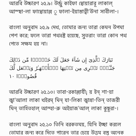
আরবি উচ্চারণ ২৫.৯। উর্ন্জু কাইফা দ্বোয়ারাবূ লাকাল্
আম্ছা-লা ফাদ্বোয়াল্ল ূ ফালা-ইয়াস্তাত্বী‘ঊনা সাবীলা-।
বাংলা অনুবাদ ২৫.৯ দেখ, তোমার জন্য তারা কেমন উপমা
পেশ করে; ফলে তারা পথভ্রষ্ট হয়েছে, সুতরাং তারা কোন পথ
পেতে সক্ষম হয় না।
تَبَارَكَ ٱلَّذِىٓ إِن شَآءَ جَعَلَ لَكَ خَيۡرً۬ا مِّن ذَٲلِكَ
جَنَّـٰتٍ۬ تَجۡرِى مِن تَحۡتِهَا ٱلۡأَنۡهَـٰرُ وَيَجۡعَل لَّكَ
قُصُورَۢا ١٠
আরবি উচ্চারণ ২৫.১০। তাবা-রকাল্লাযী¡ য় ইন্ শা-য়া
জ্বা‘আলা লাকা খইরম্ মিন্ যা-লিকা জ্বান্না-তিন্ তাজরী
মিন্ তাহ্তিহাল্ আন্হা-রু অইয়াজ‘আল্ লাকা কুছূরা-।
বাংলা অনুবাদ ২৫.১০ তিনি বরকতময়, যিনি ইচ্ছা করলে
তোমার জন্য করে দিতে পারেন তার চেয়ে উত্তম বস্তু অনেক