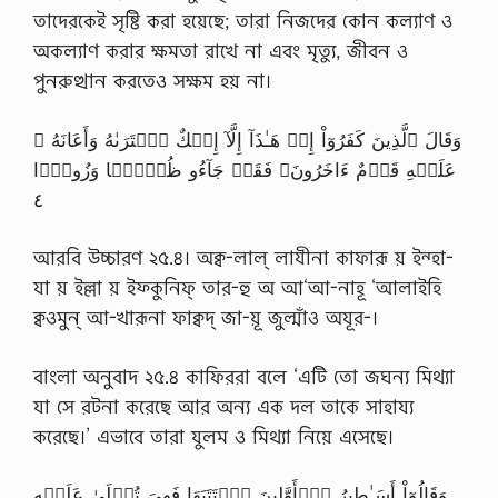
তাদেরকেই সৃষ্টি করা হয়েছে; তারা নিজদের কোন কল্যাণ ও
অকল্যাণ করার ক্ষমতা রাখে না এবং মৃত্যু, জীবন ও
পুনরুত্থান করতেও সক্ষম হয় না।
وَقَالَ ٱلَّذِينَ كَفَرُوٓاْ إِنۡ هَـٰذَآ إِلَّآ إِفۡكٌ ٱفۡتَرَٮٰهُ وَأَعَانَهُ ۥ
عَلَيۡهِ قَوۡمٌ ءَاخَرُونَ‌ۖ فَقَدۡ جَآءُو ظُلۡمً۬ا وَزُورً۬ا
٤
আরবি উচ্চারণ ২৫.৪। অক্ব-লাল্ লাযীনা কাফারূ য় ইন্হা-
যা য় ইল্লা য় ইফ্কুনিফ্ তার-হু অ আ‘আ-নাহূ ‘আলাইহি
ক্বওমুন্ আ-খারূনা ফাক্বদ্ জা-য়ূ জুল্মাঁও অযূর-।
বাংলা অনুবাদ ২৫.৪ কাফিররা বলে ‘এটি তো জঘন্য মিথ্যা
যা সে রটনা করেছে আর অন্য এক দল তাকে সাহায্য
করেছে।’ এভাবে তারা যুলম ও মিথ্যা নিয়ে এসেছে।
وَقَالُوٓاْ أَسَـٰطِيرُ ٱلۡأَوَّلِينَ ٱڪۡتَتَبَهَا فَهِىَ تُمۡلَىٰ عَلَيۡهِ