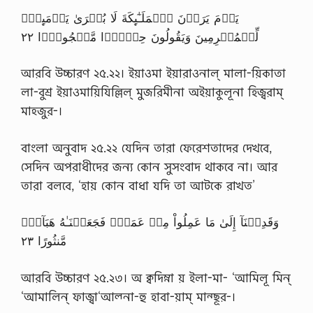
يَوۡمَ يَرَوۡنَ ٱلۡمَلَـٰٓٮِٕكَةَ لَا بُشۡرَىٰ يَوۡمَٮِٕذٍ۬
لِّلۡمُجۡرِمِينَ وَيَقُولُونَ حِجۡرً۬ا مَّحۡجُورً۬ا ٢٢
আরবি উচ্চারণ ২৫.২২। ইয়াওমা ইয়ারাওনাল্ মালা-য়িকাতা
লা-বুশ্র ইয়াওমায়িযিল্লিল্ মুজরিমীনা অইয়াকুলূনা হিজ্বরাম্
মাহ্জুর-।
বাংলা অনুবাদ ২৫.২২ যেদিন তারা ফেরেশতাদের দেখবে,
সেদিন অপরাধীদের জন্য কোন সুসংবাদ থাকবে না। আর
তারা বলবে, ‘হায় কোন বাধা যদি তা আটকে রাখত’
وَقَدِمۡنَآ إِلَىٰ مَا عَمِلُواْ مِنۡ عَمَلٍ۬ فَجَعَلۡنَـٰهُ هَبَآءً۬
مَّنثُورًا ٢٣
আরবি উচ্চারণ ২৫.২৩। অ ক্বদিম্না য় ইলা-মা- ‘আমিলূ মিন্
‘আমালিন্ ফাজ্বা‘আল্না-হু হাবা-য়াম্ মান্ছূর-।