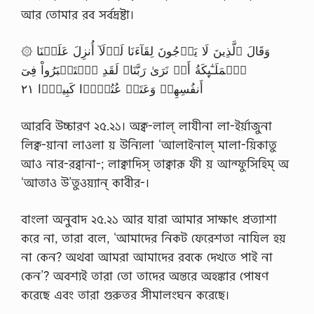
আর তোমার রব সর্বদ্রষ্টা।
۞ وَقَالَ ٱلَّذِينَ لَا يَرۡجُونَ لِقَآءَنَا لَوۡلَآ أُنزِلَ عَلَيۡنَا
ٱلۡمَلَـٰٓٮِٕكَةُ أَوۡ نَرَىٰ رَبَّنَا‌ۗ لَقَدِ ٱسۡتَكۡبَرُواْ فِىٓ
أَنفُسِهِمۡ وَعَتَوۡ عُتُوًّ۬ا كَبِيرً۬ا ٢١
আরবি উচ্চারণ ২৫.২১। অক্ব-লাল্ লাযীনা লা-ইর্য়াজুনা
লিক্ব-য়ানা লাওলা য় উন্যিলা ‘আলাইনাল্ মালা-য়িকাতু
আও নার-রব্বানা-; লাক্বাদিস্ তাক্বারূ ফী য় আন্ফুসিহিম্ অ
‘আতাও উ’তুওয়্যান্ কাবীর-।
বাংলা অনুবাদ ২৫.২১ আর যারা আমার সাক্ষাৎ প্রত্যাশা
করে না, তারা বলে, ‘আমাদের নিকট ফেরেশতা নাযিল হয়
না কেন? অথবা আমরা আমাদের রবকে দেখতে পাই না
কেন’? অবশ্যই তারা তো তাদের অন্তরে অহঙ্কার পোষণ
করেছে এবং তারা গুরুতর সীমালংঘন করেছে।