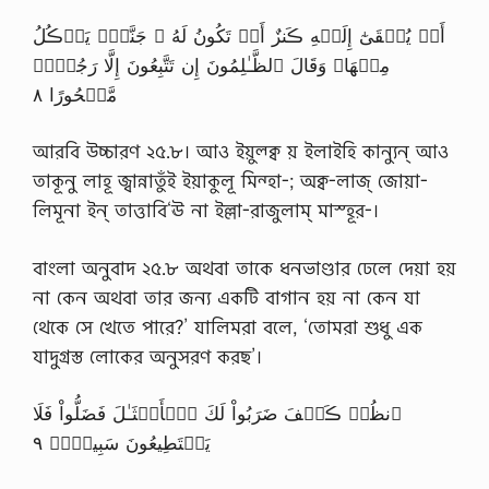
أَوۡ يُلۡقَىٰٓ إِلَيۡهِ ڪَنزٌ أَوۡ تَكُونُ لَهُ ۥ جَنَّةٌ۬ يَأۡڪُلُ
مِنۡهَا‌ۚ وَقَالَ ٱلظَّـٰلِمُونَ إِن تَتَّبِعُونَ إِلَّا رَجُلاً۬
مَّسۡحُورًا ٨
আরবি উচ্চারণ ২৫.৮। আও ইয়ুল্ক্ব য় ইলাইহি কান্যুন্ আও
তাকূনু লাহূ জ্বান্নাতুঁই ইয়াকুলূ মিন্হা-; অক্ব-লাজ্ জোয়া-
লিমূনা ইন্ তাত্তাবি‘ঊ না ইল্লা-রাজুলাম্ মাস্হূর-।
বাংলা অনুবাদ ২৫.৮ অথবা তাকে ধনভাণ্ডার ঢেলে দেয়া হয়
না কেন অথবা তার জন্য একটি বাগান হয় না কেন যা
থেকে সে খেতে পারে?’ যালিমরা বলে, ‘তোমরা শুধু এক
যাদুগ্রস্ত লোকের অনুসরণ করছ’।
ٱنظُرۡ ڪَيۡفَ ضَرَبُواْ لَكَ ٱلۡأَمۡثَـٰلَ فَضَلُّواْ فَلَا
يَسۡتَطِيعُونَ سَبِيلاً۬ ٩