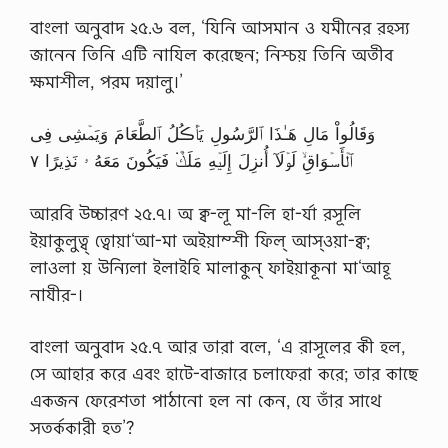
বাংলা অনুবাদ ২৫.৬ বল, ‘যিনি আসমান ও যমীনের রহস্য
জানেন তিনি এটি নাযিল করেছেন; নিশ্চয় তিনি অতীব
ক্ষমাশীল, পরম দয়ালু।’
وَقَالُواْ مَالِ هَـٰذَا ٱلرَّسُولِ يَأۡڪُلُ ٱلطَّعَامَ وَيَمۡشِى فِى
ٱلۡأَسۡوَاقِ‌ۙ لَوۡلَآ أُنزِلَ إِلَيۡهِ مَلَكٌ۬ فَيَكُونَ مَعَهُ ۥ نَذِيرًا ٧
আরবি উচ্চারণ ২৫.৭। অ ক্ব-লূ মা-লি হা-র্যা রসূলি
ইয়াকুলুত্ব্ ত্বোয়া‘আ-মা অইয়াম্শী ফিল্ আস্ওয়া-ক্ব;
লাওলা য় উন্যিলা ইলাইহি মালাকুন্ ফাইয়াকূনা মা‘আহূ
নাযীর-।
বাংলা অনুবাদ ২৫.৭ আর তারা বলে, ‘এ রাসূলের কী হল,
সে আহার করে এবং হাটে-বাজারে চলাফেরা করে; তার কাছে
একজন ফেরেশতা পাঠানো হল না কেন, যে তাঁর সাথে
সতর্ককারী হত’?