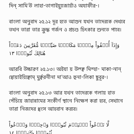
দিন্ সামি‘ঊ লাহা-তাগাইয়্যুজোয়াঁও অযাফীর-।
বাংলা অনুবাদ ২৫.১২ দূর হতে আগুন যখন তাদেরকে দেখবে
তখন তারা তার ক্রুদ্ধ গর্জন ও প্রচণ্ড চিৎকার শুনতে পাবে।
وَإِذَآ أُلۡقُواْ مِنۡہَا مَكَانً۬ا ضَيِّقً۬ا مُّقَرَّنِينَ دَعَوۡاْ
هُنَالِكَ ثُبُورً۬ا ١٣
আরবি উচ্চারণ ২৫.১৩। অইযা য় উল্ক্ব মিন্হা- মাকা-নান্
দ্বোয়াইয়্যিক্বাম্ মুর্ক্বরনীনা দা‘আও হুনা-লিকা ছুবূর-।
বাংলা অনুবাদ ২৫.১৩ আর যখন তাদেরকে গলায় হাত
পেঁচিয়ে জাহান্নামের সংকীর্ণ স্থানে নিক্ষেপ করা হবে, সেখানে
তারা নিজদের ধ্বংস আহবান করবে।
لَّا تَدۡعُواْ ٱلۡيَوۡمَ ثُبُورً۬ا وَٲحِدً۬ا وَٱدۡعُواْ
ثُبُورً۬ا ڪَثِيرً۬ا ١٤