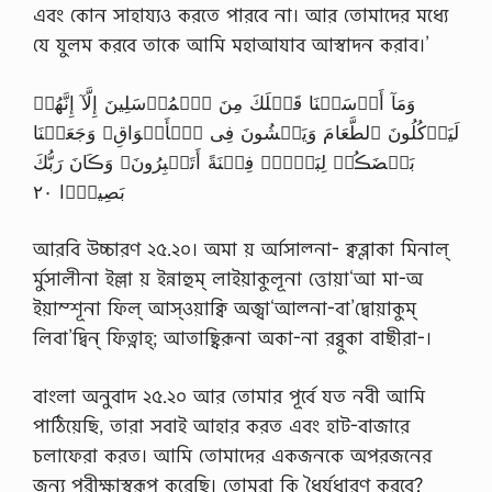
এবং কোন সাহায্যও করতে পারবে না। আর তোমাদের মধ্যে
যে যুলম করবে তাকে আমি মহাআযাব আস্বাদন করাব।’
وَمَآ أَرۡسَلۡنَا قَبۡلَكَ مِنَ ٱلۡمُرۡسَلِينَ إِلَّآ إِنَّهُمۡ
لَيَأۡكُلُونَ ٱلطَّعَامَ وَيَمۡشُونَ فِى ٱلۡأَسۡوَاقِ‌ۗ وَجَعَلۡنَا
بَعۡضَڪُمۡ لِبَعۡضٍ۬ فِتۡنَةً أَتَصۡبِرُونَ‌ۗ وَڪَانَ رَبُّكَ
بَصِيرً۬ا ٢٠
আরবি উচ্চারণ ২৫.২০। অমা য় র্আসাল্না- ক্বব্লাকা মিনাল্
র্মুসালীনা ইল্লা য় ইন্নাহুম্ লাইয়াকুলূনা ত্তোয়া‘আ মা-অ
ইয়াম্শূনা ফিল্ আস্ওয়াক্বি অজ্বা‘আল্না-বা’দ্বোয়াকুম্
লিবা’দ্বিন্ ফিত্নাহ্; আতাছ্বিরূনা অকা-না রব্বুকা বাছীরা-।
বাংলা অনুবাদ ২৫.২০ আর তোমার পূর্বে যত নবী আমি
পাঠিয়েছি, তারা সবাই আহার করত এবং হাট-বাজারে
চলাফেরা করত। আমি তোমাদের একজনকে অপরজনের
জন্য পরীক্ষাস্বরূপ করেছি। তোমরা কি ধৈর্যধারণ করবে?