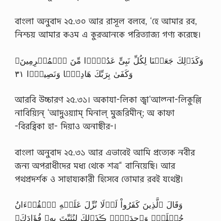
বাংলা অনুবাদ ২৫.৩০ আর রাসূল বলবে, ‘হে আমার রব,
নিশ্চয় আমার কওম এ কুরআনকে পরিত্যাজ্য গণ্য করেছে।
وَكَذَٲلِكَ جَعَلۡنَا لِكُلِّ نَبِىٍّ عَدُوًّ۬ا مِّنَ ٱلۡمُجۡرِمِينَ‌ۗ
وَكَفَىٰ بِرَبِّكَ هَادِيً۬ا وَنَصِيرً۬ا ٣١
আরবি উচ্চারণ ২৫.৩১। অকাযা-লিকা জ্বা‘আল্না-লিকুল্লি
নাবিয়্যিন্ ‘আদুওয়্যাম্ মিনাল্ মুজরিমীন্; অ কাফা
-বিরব্বিকা হা- দিয়াও অনাছীর-।
বাংলা অনুবাদ ২৫.৩১ আর এভাবেই আমি প্রত্যেক নবীর
জন্য অপরাধীদের মধ্য থেকে শত্র“ বানিয়েছি। আর
পথপ্রদর্শক ও সাহায্যকারী হিসেবে তোমার রবই যথেষ্ট।
وَقَالَ ٱلَّذِينَ كَفَرُواْ لَوۡلَا نُزِّلَ عَلَيۡهِ ٱلۡقُرۡءَانُ
جُمۡلَةً۬ وَٲحِدَةً۬‌ۚ ڪَذَٲلِكَ لِنُثَبِّتَ بِهِۦ فُؤَادَكَ‌ۖ