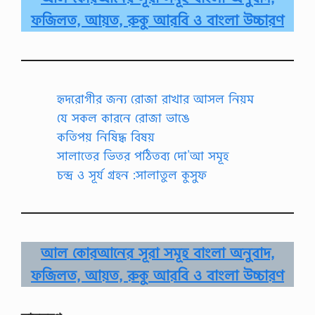
ফজিলত, আয়ত, রুকু আরবি ও বাংলা উচ্চারণ
হৃদরোগীর জন্য রোজা রাখার আসল নিয়ম
যে সকল কারনে রোজা ভাঙে
কতিপয় নিষিদ্ধ বিষয়
সালাতের ভিতর পঠিতব্য দো’আ সমূহ
চন্দ্র ও সূর্য গ্রহন :সালাতুল কুসুফ
আল কোরআনের সূরা সমূহ বাংলা অনুবাদ,
ফজিলত, আয়ত, রুকু আরবি ও বাংলা উচ্চারণ