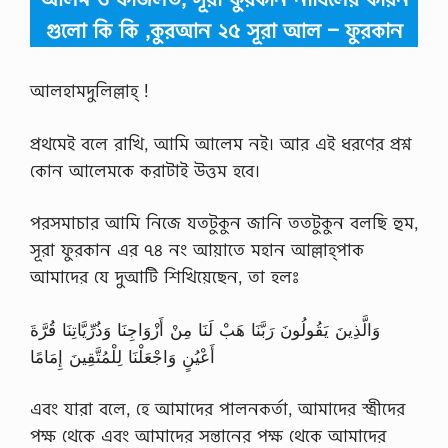
গুলো কি কি ,কুরআন ২৫ সূরা আল – ফুরকান
আলহামদুলিল্লাহ্‌ !
প্রথমেই বলে রাখি, আমি আলেম নই। আর এই ধরণের প্রশ্ন
কোন আলেমকে করাটাই উত্তম হবে।
পরসমাচার আমি নিজে যতটুকুন জানি ততটুকুন বলছি হুম,
সূরা ফুরকান এর ৭৪ নং আয়াতে মহান আল্লাহ্‌পাক
আমাদের যে দুআটি শিখিয়েছেন, তা হলঃ
وَالَّذِينَ يَقُولُونَ رَبَّنَا هَبْ لَنَا مِنْ أَزْوَاجِنَا وَذُرِّيَّاتِنَا قُرَّةَ
أَعْيُنٍ وَاجْعَلْنَا لِلْمُتَّقِينَ إِمَامًا
এবং যারা বলে, হে আমাদের পালনকর্তা, আমাদের স্ত্রীদের
পক্ষ থেকে এবং আমাদের সন্তানের পক্ষ থেকে আমাদের