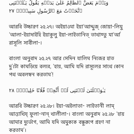
وَيَوۡمَ يَعَضُّ ٱلظَّالِمُ عَلَىٰ يَدَيۡهِ يَقُولُ يَـٰلَيۡتَنِى
ٱتَّخَذۡتُ مَعَ ٱلرَّسُولِ سَبِيلاً۬ ٢٧
আরবি উচ্চারণ ২৫.২৭। অইয়াওমা ইয়া‘আদ্দুজ্ জোয়া-লিমু
‘আলা-ইয়াদাইহি ইয়াকুলু ইয়া-লাইতানিত্ তাখায্তু মা‘র্আ
রাসূলি সাবীলা-।
বাংলা অনুবাদ ২৫.২৭ আর সেদিন যালিম নিজের হাত
দু’টো কামড়িয়ে বলবে, ‘হায়, আমি যদি রাসূলের সাথে কোন
পথ অবলম্বন করতাম’!
يَـٰوَيۡلَتَىٰ لَيۡتَنِى لَمۡ أَتَّخِذۡ فُلَانًا خَلِيلاً۬ ٢٨
আরবি উচ্চারণ ২৫.২৮। ইয়া-অইলাতা- লাইতানী লাম্
আত্তাখিয্ ফুলা-নান্ খালীলা-। বাংলা অনুবাদ ২৫.২৮ ‘হায়
আমার দুর্ভোগ, আমি যদি অমুককে বন্ধুরূপে গ্রহণ না
করতাম’।