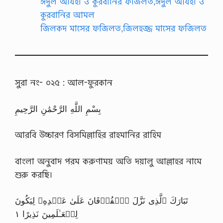
ঈদুল আযহা ও কুরবানির ফজিলত,ঈদুল আযহা ও
কুরবানির আমল
জিলকদ মাসের ফজিলত,জিলহজ্জ মাসের ফজিলত
সুরা নং- ০২৫ : আল-ফুরকান
بِسْمِ اللَّهِ الرَّحْمَٰنِ الرَّحِيمِ
আরবি উচ্চারণ বিসমিল্লাহির রাহমানির রাহিম
বাংলা অনুবাদ পরম করুণাময় অতি দয়ালু আল্লাহর নামে
শুরু করছি।
تَبَارَكَ ٱلَّذِى نَزَّلَ ٱلۡفُرۡقَانَ عَلَىٰ عَبۡدِهِۦ لِيَكُونَ
لِلۡعَـٰلَمِينَ نَذِيرًا ١