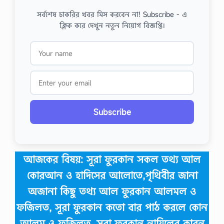
সর্বশেষ চাকরির খবর মিস করবেন না! Subscribe - এ
ক্লিক করে দেখুন নতুন নিয়োগ বিজ্ঞপ্তি।
Subscribe
আজকের বিষয়:
সূরা ফুরকান সকল তথ্য আল
কোরআন ও হাদিসের আলোতে,পৃথিবীর জানা
অজানা কিছু তথ্য আল ফুরকান আলমল ও
ফজিলত, সূরা ফুরকান কতো বার পাঠ করলে কোন
আলম ও ফজিলত, সূরা ফুরকান নাযিলের কারন