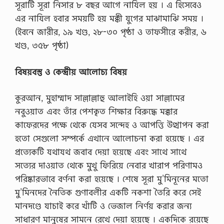
সূরাটি সূরা নিসার ৮ বছর আগে নাযিল হয় । এ হিসেবেও
এর নাযিল হবার সময়টি হয় মক্কী যুগের মাঝামাঝি সময় ।
(ইবনে জারীর, ১৯ খণ্ড, ২৮-৩০ পৃষ্ঠা ও তাফসীরে করীর, ৬
খণ্ড, ৩৫৮ পৃষ্ঠা)
বিষয়বস্তু ও কেন্দ্রীয় আলোচ্য বিষয়
কুরআন, মুহাম্মাদ সাল্লাল্লাহু আলাইহি ওয়া সাল্লামের
নবুওয়াত এবং তাঁর পেশকৃত শিক্ষার বিরুদ্ধে মক্কার
কাফেরদের পক্ষে থেকে যেসব সন্দেহ ও আপত্তি উত্থাপন করা
হতো সেগুলো সম্পর্কে এখানে আলোচনা করা হয়েছে । এর
প্রত্যেকটি যথাযথ জবাব দেয়া হয়েছে এবং সাথে সাথে
সত্যের দাওয়াত থেকে মুখু ফিরিয়ে নেবার খারাপ পরিণামও
পরিষ্কারভাবে বর্ণনা করা হয়েছে । শেষে সূরা মু’মিনূনের মতো
মু’মিনদের নৈতিক গুণাবলীর একটি নকশা তৈরি করে সেই
মানদণ্ডে যাচাই করে খাঁটি ও ভেজাল নির্ণয় করার জন্য
সাধারণ মানুষের সামনে রেখে দেয়া হয়েছে । একদিকে রয়েছে