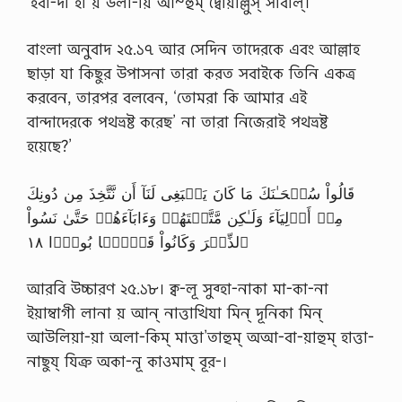
‘ইবা-দী হা য় উলা-য়ি আম্হুম্ দ্বোয়াল্লুস্ সাবীল্।
বাংলা অনুবাদ ২৫.১৭ আর সেদিন তাদেরকে এবং আল্লাহ
ছাড়া যা কিছুর উপাসনা তারা করত সবাইকে তিনি একত্র
করবেন, তারপর বলবেন, ‘তোমরা কি আমার এই
বান্দাদেরকে পথভ্রষ্ট করেছ’ না তারা নিজেরাই পথভ্রষ্ট
হয়েছে?’
قَالُواْ سُبۡحَـٰنَكَ مَا كَانَ يَنۢبَغِى لَنَآ أَن نَّتَّخِذَ مِن دُونِكَ
مِنۡ أَوۡلِيَآءَ وَلَـٰكِن مَّتَّعۡتَهُمۡ وَءَابَآءَهُمۡ حَتَّىٰ نَسُواْ
ٱلذِّڪۡرَ وَكَانُواْ قَوۡمَۢا بُورً۬ا ١٨
আরবি উচ্চারণ ২৫.১৮। ক্ব-লূ সুব্হা-নাকা মা-কা-না
ইয়াম্বাগী লানা য় আন্ নাত্তাখিযা মিন্ দূনিকা মিন্
আউলিয়া-য়া অলা-কিম্ মাত্তা’তাহুম্ অআ-বা-য়াহুম্ হাত্তা-
নাছুয্ যিক্র অকা-নূ কাওমাম্ বূর-।