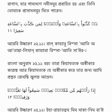
বাগান, যার পাদদেশে নদীসমূহ প্রবাহিত হয় এবং তিনি
তোমাকে প্রাসাদসমূহ দিতে পারেন।
بَلۡ كَذَّبُواْ بِٱلسَّاعَةِ‌ۖ وَأَعۡتَدۡنَا لِمَن ڪَذَّبَ بِٱلسَّاعَةِ
سَعِيرًا ١١
আরবি উচ্চারণ ২৫.১১। বাল্ কায্যাবূ বিস্সা ‘আতি অ
আ’তাদ্না-লিমান্ কায্যাবা বিস্সা-‘আতি সা‘ঈর-।
বাংলা অনুবাদ ২৫.১১ বরং তারা কিয়ামতকে অস্বীকার
করেছে আর কিয়ামতকে যে অস্বীকার করে তার জন্য আমি
প্রস্তুত রেখেছি জ্বলন্ত আগুন।
إِذَا رَأَتۡهُم مِّن مَّكَانِۭ بَعِيدٍ۬ سَمِعُواْ لَهَا تَغَيُّظً۬ا
وَزَفِيرً۬ا ١٢
আরবি উচ্চারণ ২৫.১২। ইযা-রায়াত্হুম্ মিম্ মাকা-নিম্ বা‘ঈ