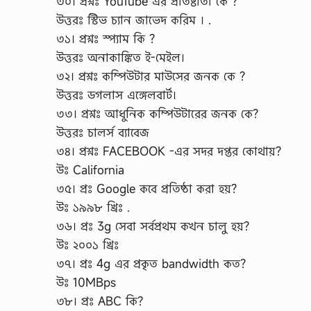
৩০। প্রশ্নঃ YouTube এর প্রতিষ্টাতা কে ?
উত্তরঃ স্টিভ চ্যান জাভেদ করিম । .
৩১। প্রশ্নঃ স্প্যাম কি ?
উত্তরঃ অনাকাঙ্কিত ই-মেইল।
৩২। প্রশ্নঃ কম্পিউটার মাউসের জনক কে ?
উত্তরঃ ডগলাস এঙ্গেলবার্ট।
৩৩। প্রশ্নঃ আধুনিক কম্পিউটারের জনক কে?
উত্তরঃ চালর্স ব্যাবেজ
৩৪। প্রশ্নঃ FACEBOOK -এর সদর দপ্তর কোথায়?
উঃ California
৩৫। প্রঃ Google কবে প্রতিষ্ঠা করা হয়?
উঃ ১৯৯৮ খ্রিঃ .
৩৬। প্রঃ 3g সেবা সর্বপ্রথম কখন চালু হয়?
উঃ ২০০১ খ্রিঃ
৩৭। প্রঃ 4g এর প্রকৃত bandwidth কত?
উঃ 10MBps
৩৮। প্রঃ ABC কি?