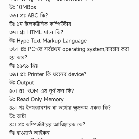
উঃ 10MBps
৩৬। প্রঃ ABC কি?
উঃ ১ম ইলেকট্রনিক কম্পিউটার
৩৭। প্রঃ HTML মানে কি?
উঃ Hype Text Markup Language
৩৮। প্রঃ PC-তে সর্বপ্রথম operating system,ব্যবহার করা
হয় কবে?
উঃ ১৯৭১ খ্রিঃ
৩৯। প্রঃ Printer কি ধরনের device?
উঃ Output
৪০। প্রঃ ROM এর পূর্ণ রূপ কি?
উঃ Read Only Memory
৪১। প্রঃ ইনফরমেশন বা তথ্যের ক্ষুদ্রতম একক কি?
উঃ ডাটা
৪২। প্রঃ কম্পিউটারের আবিষ্কারক কে?
উঃ হাওয়ার্ড আইকন