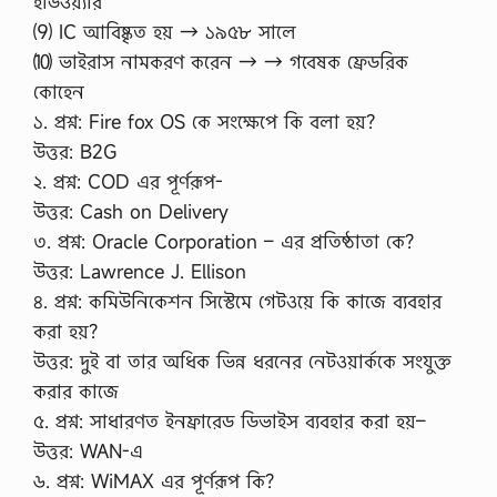
হার্ডওয়্যার
⑼ IC আবিষ্কৃত হয় → ১৯৫৮ সালে
⑽ ভাইরাস নামকরণ করেন → → গবেষক ফ্রেডরিক
কোহেন
১. প্রশ্ন: Fire fox OS কে সংক্ষেপে কি বলা হয়?
উত্তর: B2G
২. প্রশ্ন: COD এর পূর্ণরূপ-
উত্তর: Cash on Delivery
৩. প্রশ্ন: Oracle Corporation – এর প্রতিষ্ঠাতা কে?
উত্তর: Lawrence J. Ellison
৪. প্রশ্ন: কমিউনিকেশন সিস্টেমে গেটওয়ে কি কাজে ব্যবহার
করা হয়?
উত্তর: দুই বা তার অধিক ভিন্ন ধরনের নেটওয়ার্ককে সংযুক্ত
করার কাজে
৫. প্রশ্ন: সাধারণত ইনফ্রারেড ডিভাইস ব্যবহার করা হয়–
উত্তর: WAN-এ
৬. প্রশ্ন: WiMAX এর পূর্ণরূপ কি?