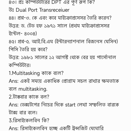
৪৩। প্রঃ কম্পিউটারের DPT এর পূর্ণ রূপ কি?
উঃ Dual Port Transreceiuer
৪৪। প্রশ্ন-৩. কে এবং কবে মাইক্রোপ্রসেসর তৈরি করেন?
উত্তর: ড. টেড হফ ১৯৭১ সালে (প্রথম মাইক্রোপ্রসেসর
ইন্টেল- ৪০০৪)
৪৫। প্রশ্ন-৫. আই.বি.এম (ইন্টারন্যাশনাল বিজনেস মেসিন)
পিসি তৈরি হয় কবে?
উত্তর: ১৯৮১ সালের ১২ আগস্ট থেকে বের হয় পার্সোনাল
কম্পিউটার।
1.Multitasking কাকে বলে?
Ans: একই সময়ে একাধিক প্রোগ্রাম সচল রাখার ক্ষমতাকে
বলে multitasking.
2.টাস্কবার কাকে বল?
Ans: ডেক্সটপের নিচের দিকে start লেখা সম্ফলিত বারকে
টাক্স বার বলে।
3.রিসাইকেলবিন কি?
Ans: রিসাইকেলবিন হচ্ছে একটি ট্রন্সজিট মেমোরি