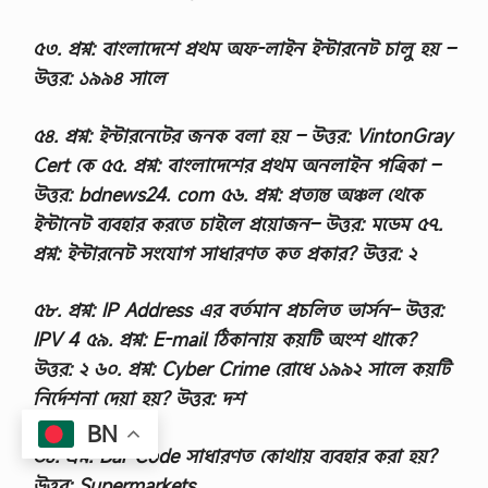
৫৩. প্রশ্ন: বাংলাদেশে প্রথম অফ-লাইন ইন্টারনেট চালু হয় –
উত্তর: ১৯৯৪ সালে
৫৪. প্রশ্ন: ইন্টারনেটের জনক বলা হয় – উত্তর: VintonGray
Cert কে ৫৫. প্রশ্ন: বাংলাদেশের প্রথম অনলাইন পত্রিকা –
উত্তর: bdnews24. com ৫৬. প্রশ্ন: প্রত্যন্ত অঞ্চল থেকে
ইন্টানেট ব্যবহার করতে চাইলে প্রয়োজন– উত্তর: মডেম ৫৭.
প্রশ্ন: ইন্টারনেট সংযোগ সাধারণত কত প্রকার? উত্তর: ২
৫৮. প্রশ্ন: IP Address এর বর্তমান প্রচলিত ভার্সন– উত্তর:
IPV 4 ৫৯. প্রশ্ন: E-mail ঠিকানায় কয়টি অংশ থাকে?
উত্তর: ২ ৬০. প্রশ্ন: Cyber Crime রোধে ১৯৯২ সালে কয়টি
নির্দেশনা দেয়া হয়? উত্তর: দশ
BN
৬১. প্রশ্ন: Bar Code সাধারণত কোথায় ব্যবহার করা হয়?
উত্তর: Supermarkets