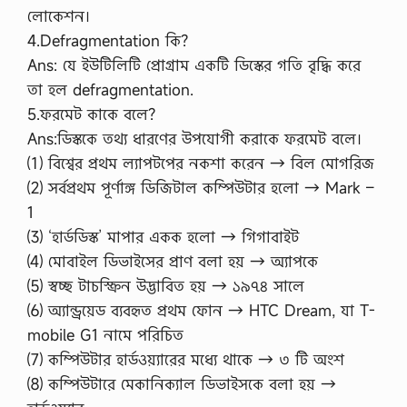
লোকেশন।
4.Defragmentation কি?
Ans: যে ইউটিলিটি প্রোগ্রাম একটি ডিস্কের গতি বৃদ্ধি করে
তা হল defragmentation.
5.ফরমেট কাকে বলে?
Ans:ডিস্ককে তথ্য ধারণের উপযোগী করাকে ফরমেট বলে।
⑴ বিশ্বের প্রথম ল্যাপটপের নকশা করেন → বিল মোগরিজ
⑵ সর্বপ্রথম পূর্ণাঙ্গ ডিজিটাল কম্পিউটার হলো → Mark –
1
⑶ ‘হার্ডডিস্ক’ মাপার একক হলো → গিগাবাইট
⑷ মোবাইল ডিভাইসের প্রাণ বলা হয় → অ্যাপকে
⑸ স্বচ্ছ টাচস্ক্রিন উদ্ভাবিত হয় → ১৯৭৪ সালে
⑹ অ্যান্ড্রয়েড ব্যবহৃত প্রথম ফোন → HTC Dream, যা T-
mobile G1 নামে পরিচিত
⑺ কম্পিউটার হার্ডওয়্যারের মধ্যে থাকে → ৩ টি অংশ
⑻ কম্পিউটারে মেকানিক্যাল ডিভাইসকে বলা হয় →