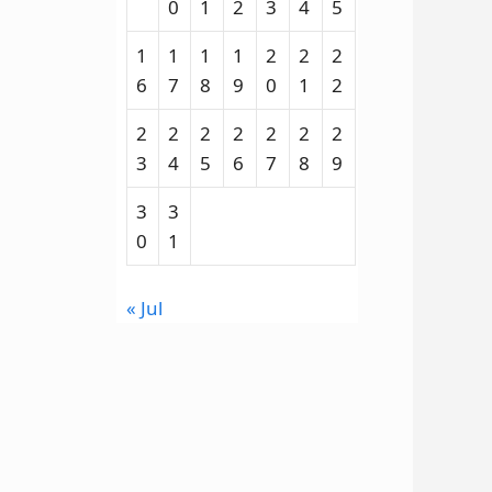
0
1
2
3
4
5
1
1
1
1
2
2
2
6
7
8
9
0
1
2
2
2
2
2
2
2
2
3
4
5
6
7
8
9
3
3
0
1
« Jul