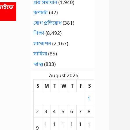
প্রশ্ন সমাধান
(1,940)
সাইডে
রূপচর্চা
(42)
রোগ প্রতিরোধ
(381)
শিক্ষা
(8,492)
সাজেশন
(2,167)
সাহিত্য
(85)
স্বাস্থ্য
(833)
August 2026
S
M
T
W
T
F
S
1
2
3
4
5
6
7
8
1
1
1
1
1
1
9