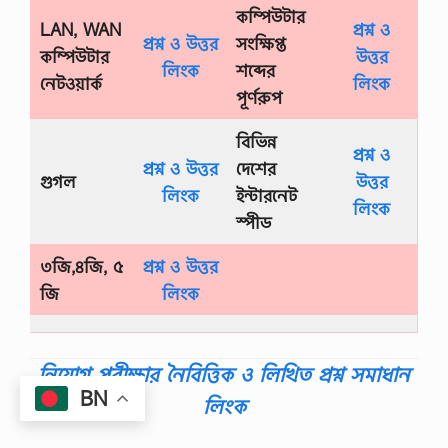
কম্পিউটার
LAN, WAN
প্রশ্ন ও
প্রশ্ন ও উত্তর
সংক্ষিপ্ত
কম্পিউটার
উত্তর
লিংক
শব্দের
নেটওয়ার্ক
লিংক
পূর্ণরুপ
বিভিন্ন
প্রশ্ন ও
প্রশ্ন ও উত্তর
দেশের
গুগল
উত্তর
লিংক
ইন্টারনেট
লিংক
স্পীড
৩জি,৪জি, ৫
প্রশ্ন ও উত্তর
জি
লিংক
নিয়োগ পরীক্ষার নৈবিত্তিক ও লিখিত প্রশ্ন সমাধান
BN
লিংক