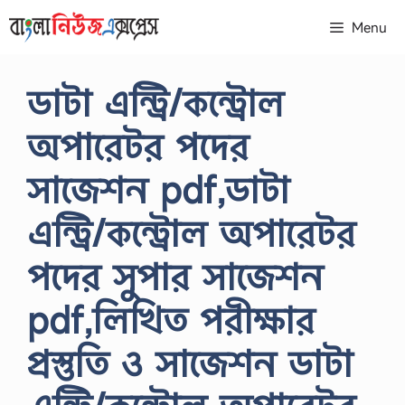
Skip
Menu
to
content
ডাটা এন্ট্রি/কন্ট্রোল
অপারেটর পদের
সাজেশন pdf,ডাটা
এন্ট্রি/কন্ট্রোল অপারেটর
পদের সুপার সাজেশন
pdf,লিখিত পরীক্ষার
প্রস্তুতি ও সাজেশন ডাটা