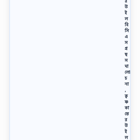
র
উ
ই
ল
বি
সি
এ
স
গ্র
ন্থ
স
মা
লো
চ
না
,
কৃ
ষ্ণ
কা
ন্তে
র
উ
ই
ল