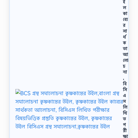
ই
ল
কা
ব্যে
র
সা
র্থ
ক
তা
আ
লো
চ
না
,
বি
সি
এ
স
লি
খি
ত
প
রী
ক্ষা