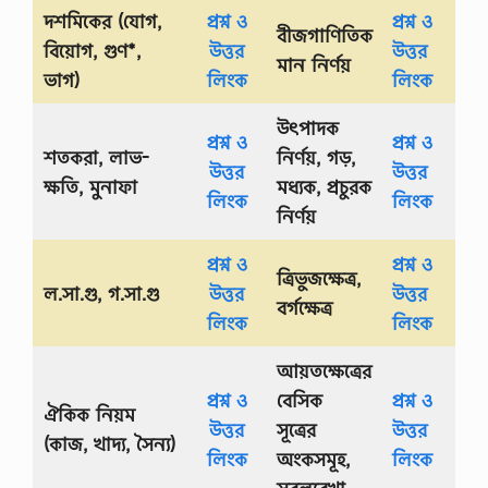
দশমিকের (যোগ,
প্রশ্ন ও
প্রশ্ন ও
বীজগাণিতিক
বিয়োগ, গুণ*,
উত্তর
উত্তর
মান নির্ণয়
ভাগ)
লিংক
লিংক
উৎপাদক
প্রশ্ন ও
প্রশ্ন ও
শতকরা, লাভ-
নির্ণয়, গড়,
উত্তর
উত্তর
ক্ষতি, মুনাফা
মধ্যক, প্রচুরক
লিংক
লিংক
নির্ণয়
প্রশ্ন ও
প্রশ্ন ও
ত্রিভুজক্ষেত্র,
ল.সা.গু, গ.সা.গু
উত্তর
উত্তর
বর্গক্ষেত্র
লিংক
লিংক
আয়তক্ষেত্রের
প্রশ্ন ও
বেসিক
প্রশ্ন ও
ঐকিক নিয়ম
উত্তর
সূত্রের
উত্তর
(কাজ, খাদ্য, সৈন্য)
লিংক
অংকসমূহ,
লিংক