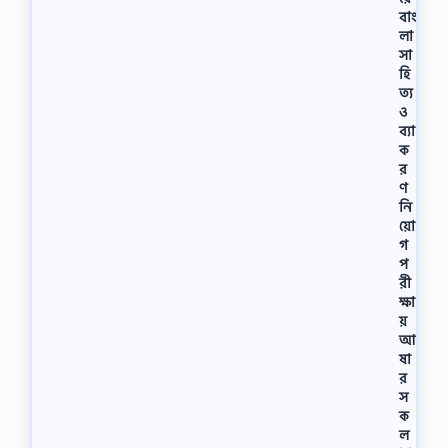
বাং
লা
সা
হি
ত্য
ও
ব্যা
ক
র
ণ
নি
য়ো
গ
প
রী
ক্ষা
য়
আ
ষা
র
স
ক
ল