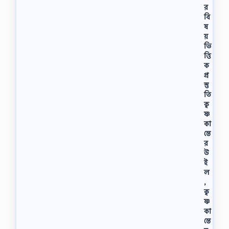
র
বি
ষ
য়
ভি
ত্তি
ক
প্র
স্তু
তি
কৃ
ষ্ণ
কা
ন্তে
র
উ
ই
ল
,
কৃ
ষ্ণ
কা
ন্তে