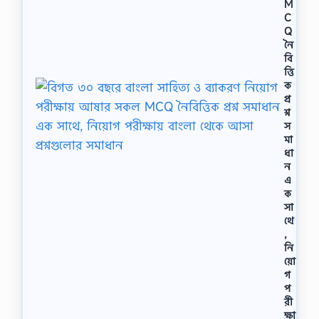
M
C
Q
নৈ
বি
ত্তি
ক
প্র
শ্ন
স
মা
ধা
ন
এ
ক
সা
থে
,
নি
য়ো
গ
প
রী
ক্ষা