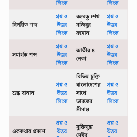
লিংক
লিংক
লো
চ
প্রশ্ন ও
বঙ্গবন্ধু শেখ
প্রশ্ন ও
না
কৃ
বিপরীত
শব্দ
উত্তর
মজিবুর
উত্তর
ষ্ণ
লিংক
রহমান
লিংক
কা
ন্তে
র
প্রশ্ন ও
প্রশ্ন ও
উ
জাতীর ৪
সমার্থক শব্দ
উত্তর
উত্তর
ই
নেতা
ল
লিংক
লিংক
,
কৃ
বিভিন্ন চুক্তি
ষ্ণ
কা
প্রশ্ন ও
বাংলাদেশের
প্রশ্ন ও
ন্তে
শুদ্ধ বানান
উত্তর
সাথে
উত্তর
র
উ
লিংক
ভারতের
লিংক
ই
সীমান্ত
ল
কা
ব্যে
প্রশ্ন ও
প্রশ্ন ও
মুক্তিযুদ্ধ
র
এককথায় প্রকাশ
উত্তর
উত্তর
সা
সেক্টর
র্থ