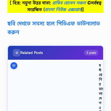
[ বি:দ্র: নমুনা উত্তর দাতা:
রাকিব হোসেন সজল
©সর্বস্বত্ব
সংরক্ষিত
(
বাংলা নিউজ এক্সপ্রেস
)]
ছবি দেখতে সমস্য হলে পিডিএফ ডাউনলোড
করুন
Related Posts
3 posts
ষ
01
ষ্ঠ
শ্রে
ণি
র
বাং
লা
দে
শ
ও