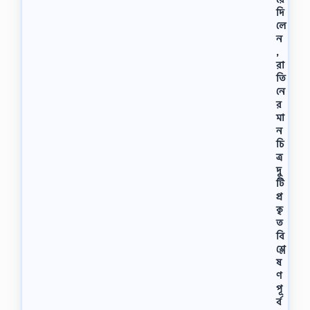
দি
লে
ন
,
রা
তি
নে
র
মা
ন
চি
ত্র
দু
টি
প্র
কৃ
ত
বি
শ্লে
ষ
ণ
পূ
র্ব