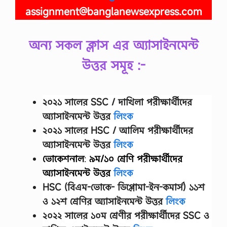
c
assignment@banglanewsexpress.com
o
n
d
অন্য সকল ক্লাস এর অ্যাসাইনমেন্ট
i
t
উত্তর সমূহ :-
i
o
n
s
২০২১ সালের SSC / দাখিলা
পরীক্ষার্থীদের
2
0
অ্যাসাইনমেন্ট উত্তর
লিংক
2
6
২০২১ সালের HSC / আলিম পরীক্ষার্থীদের
T
অ্যাসাইনমেন্ট উত্তর
লিংক
h
e
ভোকেশনাল
:
৯ম/১০ শ্রেণি
পরীক্ষার্থীদের
t
অ্যাসাইনমেন্ট উত্তর
লিংক
e
r
HSC (বিএম-ভোকে- ডিপ্লোমা-ইন-কমার্স) ১১শ
m
ও ১২শ শ্রেণির অ্যাসাইনমেন্ট উত্তর
লিংক
s
a
২০২২ সালের
১০ম শ্রেণীর
পরীক্ষার্থীদের
SSC ও
n