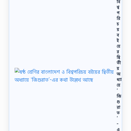
বি
শ্ব
প
রি
চ
য়
ব
ই
য়ে
র
দ্বি
তী
য়
অ
ধ্যা
য়ে
‘
জি
গু
রা
ত
’
-
এ