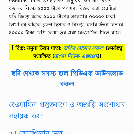
রেওয়ামিল মিলে যেতে কোন অসুবিধা হবে না। যেমন
রতনের নিকট ৫০০০ টাকা পণ্যদ্রব্য বিক্রয় করা হয়েছিল
যদি বিক্রয় বইতে ৫০০০ টাকার জায়গায় ৫০০০০ টাকা
লিখা হয় তাহলে রতন হিসাব ও বিক্রয় হিসাব উভয় হিসাবে
৪৫০০০ টাকা বেশি লেখা হবে এবং রেওয়ামিল মিলে যাবে।
[ বি:দ্র: নমুনা উত্তর দাতা:
রাকিব হোসেন সজল
©সর্বস্বত্ব
সংরক্ষিত
(
বাংলা নিউজ এক্সপ্রেস
)]
ছবি দেখতে সমস্য হলে পিডিএফ ডাউনলোড
করুন
রেওয়ামিল প্রস্তুতকরণ ও অশুদ্ধি সংশােধন
সহায়ক তথ্য
৩। বেদাখিলার ভুল :