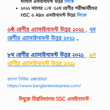
দাখিল এসাইনমেন্ট উত্তর
লিংক
d
c
২০২২ সালের
১১
ম -১২ম শ্রেণীর
পরীক্ষার্থীদের
o
n
HSC ও Alim এসাইনমেন্ট উত্তর
লিংক
d
i
t
৬ষ্ঠ শ্রেণীর এ্যাসাইনমেন্ট উত্তর ২০২১
,
৭ম
i
o
শ্রেণীর এ্যাসাইনমেন্ট উত্তর ২০২১
,
n
s
o
৮ম শ্রেণীর এ্যাসাইনমেন্ট উত্তর ২০২১
,
৯ম
f
M
শ্রেণীর এ্যাসাইনমেন্ট উত্তর ২০২১
e
d
i
c
বাংলা নিউজ এক্সপ্রেস
//
a
i
https://www.banglanewsexpress.com/
d
i
n
উন্মুক্ত বিশ্ববিদ্যালয়
SSC
এসাইনমেন্ট
:
s
u