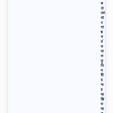
ক
রে
কো
থা
ও
গা
ছ
প
র্ব
ত
মা
ল
ভূ
মি
ন
দী
ব
ন্দ
র
অ
ঙ্কি
ত
অ