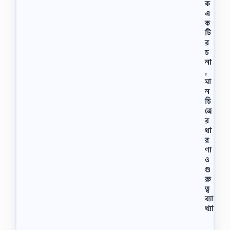
ক
এ
ক
টি
র
চ
না
,
মা
ন
চি
ত্রে
র
ধা
র
ণা
ও
গু
রু
ত্ব
ব্যা
খ্যা
শ্রে
ণি