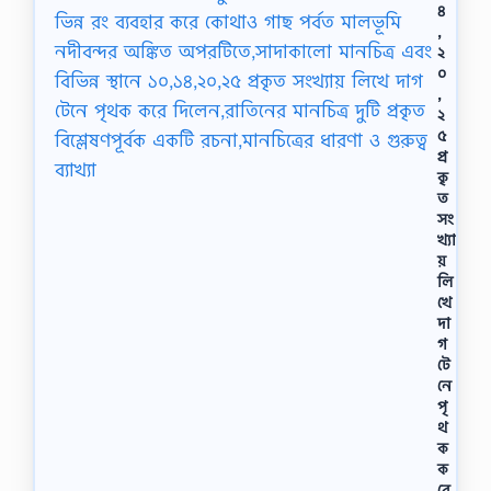
৪
,
২
০
,
২
৫
প্র
কৃ
ত
সং
খ্যা
য়
লি
খে
দা
গ
টে
নে
পৃ
থ
ক
ক
রে