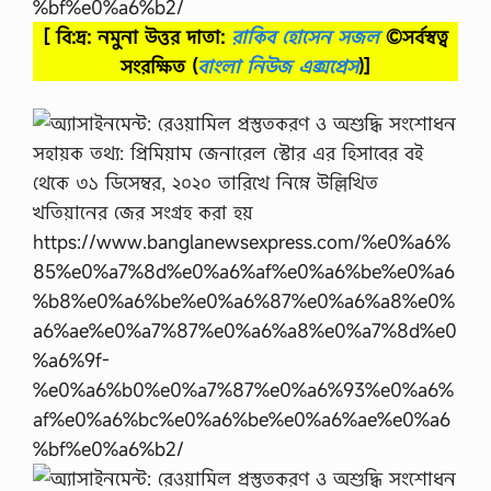
[ বি:দ্র: নমুনা উত্তর দাতা:
রাকিব হোসেন সজল
©সর্বস্বত্ব
সংরক্ষিত
(
বাংলা নিউজ এক্সপ্রেস
)]