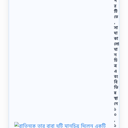
প
র
টি
তে
,
সা
দা
কা
লো
মা
ন
চি
ত্র
এ
বং
বি
ভি
ন্ন
স্থা
নে
১
০
,
১