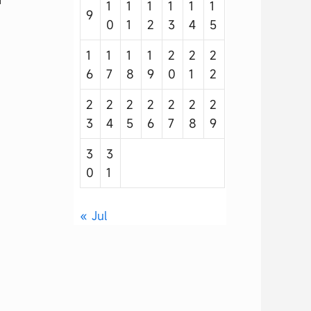
1
1
1
1
1
1
9
0
1
2
3
4
5
1
1
1
1
2
2
2
6
7
8
9
0
1
2
2
2
2
2
2
2
2
3
4
5
6
7
8
9
3
3
0
1
« Jul