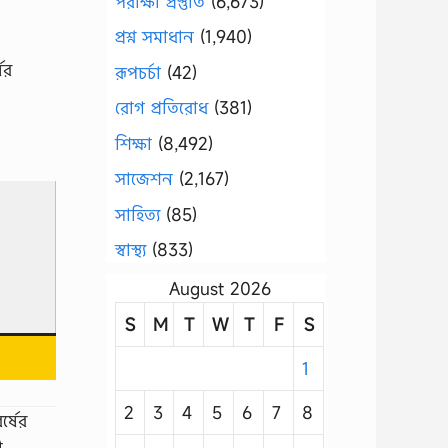
পরীক্ষা প্রস্তুতি
(6,673)
প্রশ্ন সমাধান
(1,940)
ের
রূপচর্চা
(42)
রোগ প্রতিরোধ
(381)
শিক্ষা
(8,492)
সাজেশন
(2,167)
সাহিত্য
(85)
স্বাস্থ্য
(833)
August 2026
S
M
T
W
T
F
S
1
2
3
4
5
6
7
8
র্ষের
ী