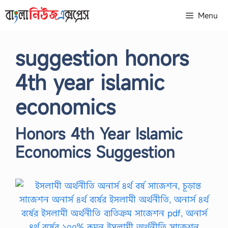
Skip
Menu
to
content
suggestion honors
4th year islamic
economics
Honors 4th Year Islamic
Economics Suggestion