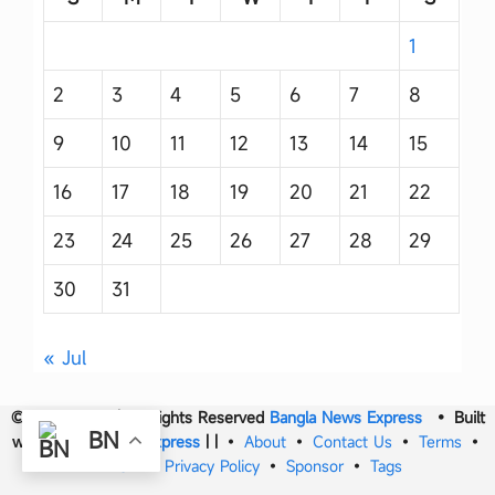
1
2
3
4
5
6
7
8
9
10
11
12
13
14
15
16
17
18
19
20
21
22
23
24
25
26
27
28
29
30
31
« Jul
© 2017- 2026 | All Rights Reserved
Bangla News Express
• Built
BN
with
Bangla News Express
|
|
•
About
•
Contact Us
•
Terms
•
DMCA
•
Privacy Policy
•
Sponsor
•
Tags