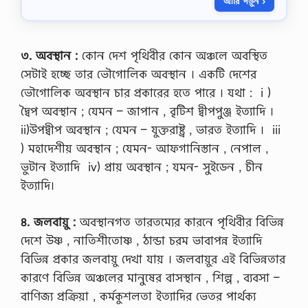
আরি পড়ুন ›
সা
i
জে
o
শ
n
ন
S
2
৩. অবস্থান :
কোন দেশ পৃথিবীর কোন অঞ্চলে অবস্থিত
o
0
l
সেটাই হচ্ছে তার ভৌগােলিক অবস্থান । একটি দেশের
2
u
6
ভৌগােলিক অবস্থান চার প্রকারের হতে পারে । যথা : i )
t
জা
i
দ্বৈপ অবস্থান ; যেমন – জাপান , বৃটিশ দ্বীপপুঞ্জ ইত্যাদি ।
তী
o
য়
ii)উপদ্বীপ অবস্থান ; যেমন – যুক্তরাষ্ট্র , ভারত ইত্যাদি । iii
n
বি
P
) মহাদেশীয় অবস্থান ; যেমন- আফগানিস্তান , নেপাল ,
শ্ব
D
বি
ভুটান ইত্যাদি iv) প্রায় অবস্থান ; যমন- সুইডেন , চীন
F
দ্যা
,
ইত্যাদি।
ল
স
য়
মা
ডি
৪. জলবায়ু :
অবস্থানগত তারতম্যের কারনে পৃথিবীর বিভিন্ন
জ
গ্রী
সে
দেশে উষ্ণ , নাতিশীতােষ্ণ , ঠান্ডা চরম ভাবাপন্ন ইত্যাদি
পা
বা
স
বিভিন্ন প্রকার জলবায়ু দেখা যায় । জলবায়ুর এই বিভিন্নতার
অ
এ
ধি
কারণে বিভিন্ন অঞ্চলের মানুষের বাসস্থান , শিল্প , ব্যবসা –
বং
দ
সা
বাণিজ্য প্রক্রিয়া , কর্মকুশলতা ইত্যাদির ভেতর পার্থক্য
প্ত
র্টি
র