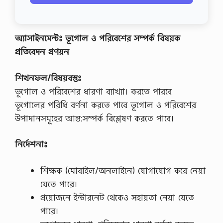
অ্যাসাইনমেন্টঃ ভূগােল ও পরিবেশের সম্পর্ক বিষয়ক
প্রতিবেদন প্রণয়ন
শিখনফল/বিষয়বস্তুঃ
ভূগােল ও পরিবেশের ধারণা ব্যাখ্যা। করতে পারবে
ভূগােলের পরিধি বর্ণনা করতে পাবে ভূগােল ও পরিবেশের
উপাদানসমূহের আন্ত:সম্পর্ক বিশ্লেষণ করতে পাবে।
নির্দেশনাঃ
শিক্ষক (মােবাইল/অনলাইনে) যােগাযােগ করে নেয়া
যেতে পারে।
প্রয়ােজনে ইন্টারনেট থেকেও সহায়তা নেয়া যেতে
পারে।