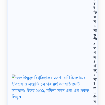
র
ই
তি
হা
স
ও
সং
স্কৃ
তি
১
ম
প
ত্র
৪
র্থ
অ্
যা
সা
ই
ন
মে
ন্ট
স