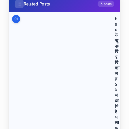
Related Posts
3 posts
h
01
s
c
উ
ন্মু
ক্ত
বি
শ্ব
বি
দ্যা
ল
য়
১
১
শ
শ্রে
ণি
ই
স
লা
মে