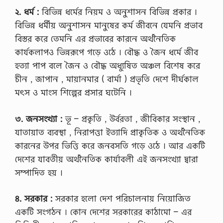
২. ধর্ম :
বিভিন্ন ধর্মের নিয়ম ও অনুশাসন বিভিন্ন প্রকার ।
বিভিন্ন ধর্মীয় অনুশাসন মানুষের কর্ম জীবনে যেমনি প্রভাব
বিস্তর করে তেমনি এর প্রভাবের কারনে অর্থনৈতিক
কার্যকলাপও ভিন্নরূপে গড়ে ওঠে । বৌদ্ধ ও জৈন ধর্মে জীব
হত্যা পাপ বলে জৈন ও বৌদ্ধ অধ্যুষিত অঞ্চল বিশেষ করে
চীন , জাপান , মায়ানমার ( বার্মা ) প্রভৃতি দেশে দীর্ঘকাল
মৎস ও মাংস শিল্পের প্রসার ঘটেনি ।
৩. জনসংখ্যা :
ভূ – প্রকৃতি , উর্বরতা , জীবিকার সংস্থান ,
যাতায়াত ব্যবস্থা , নিরাপত্তা ইত্যাদি প্রাকৃতিক ও অর্থনৈতিক
কারনের উপর ভিত্তি করে জনবসতি গড়ে ওঠে । আর একটি
দেশের যাবতীয় অর্থনৈতিক কার্যাবলী এই জনসংখ্যা দ্বারা
সম্পাদিত হয় ।
৪. সরকার :
সরকার হলাে দেশ পরিচালনায় নিয়ােজিত
একটি সংগঠন । কোন দেশের সরকারের কাঠামাে – এর