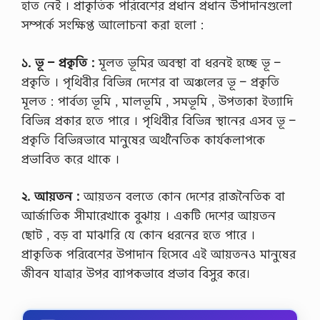
হাত নেই । প্রাকৃতিক পরিবেশের প্রধান প্রধান উপাদানগুলাে
সম্পর্কে সংক্ষিপ্ত আলােচনা করা হলাে :
১. ভূ – প্রকৃতি :
মূলত ভূমির অবস্থা বা ধরনই হচ্ছে ভূ –
প্রকৃতি । পৃথিবীর বিভিন্ন দেশের বা অঞ্চলের ভূ – প্রকৃতি
মূলত : পার্বত্য ভূমি , মালভূমি , সমভূমি , উপত্যকা ইত্যাদি
বিভিন্ন প্রকার হতে পারে । পৃথিবীর বিভিন্ন স্থানের এসব ভূ –
প্রকৃতি বিভিন্নভাবে মানুষের অর্থনৈতিক কার্যকলাপকে
প্রভাবিত করে থাকে ।
২. আয়তন :
আয়তন বলতে কোন দেশের রাজনৈতিক বা
আর্জাতিক সীমারেখাকে বুঝায় । একটি দেশের আয়তন
ছােট , বড় বা মাঝারি যে কোন ধরনের হতে পারে ।
প্রাকৃতিক পরিবেশের উপাদান হিসেবে এই আয়তনও মানুষের
জীবন যাত্রার উপর ব্যাপকভাবে প্রভাব বিসুর করে।