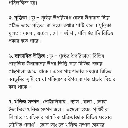
পরিলক্ষিত হয়।
ফি
নি
কে
য়ো
ট
গ
৫. মৃত্তিকা :
ভূ – পৃষ্ঠের উপরিভাগ যেসব উপাদান দিয়ে
কো
বি
র্স
গঠিত তাকে মৃত্তিকা বা সহজ কথায় মাটি বলে । মৃত্তিকা
গ
২
ত
মূলত : বেলে , এটেল , দো – আঁশ , পলি ইত্যাদি বিভিন্ন
য়
সা
…
প্রকার হতে পারে ।
লে
র
…
৬. স্বাভাবিক উদ্ভিজ :
ভূ – পৃষ্ঠের উপরিভাগে বিভিন্ন
প্রাকৃতিক উপাদানের উপর ভিত্তি করে বিভিন্ন প্রকার
গাছপালা জন্মে থাকে । এসব গাছপালার সমন্বয়ে বিভিন্ন
বনভূমির সৃষ্টি হয় যা পরিবেশের উপর ব্যাপক প্রভাব বিস্তার
করে থাকে ।
৭. খনিজ সম্পদ :
পেট্রোলিয়াম , গ্যাস , কলা , লােহা
ইত্যাদিকে খনিজ সম্পদ বলে । এগুলাে হচ্ছে পৃথিবীর
শিলারে অবস্থিত রাসায়নিক প্রক্রিয়াজাত বিভিন্ন ধরনের
যৌগিক পদার্থ । কোন অঞ্চলে খনিজ সম্পদ ক্ষেত্রের