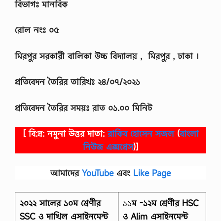
বিভাগঃ মানবিক
রোল নংঃ ০৫
মিরপুর সরকারী বালিকা উচ্চ বিদ্যালয় , মিরপুর , ঢাকা ।
প্রতিবেদন তৈরির তারিখঃ ২৪/০৭/২০২১
প্রতিবেদন তৈরির সময়ঃ রাত ০১.০০ মিনিট
[ বি:দ্র: নমুনা উত্তর দাতা:
রাকিব হোসেন সজল
(
বাংলা
নিউজ এক্সপ্রেস
)]
আমাদের
YouTube
এবং
Like Page
২০২২ সালের
১০ম শ্রেণীর
১১
ম -১২ম শ্রেণীর
HSC
SSC ও দাখিল এসাইনমেন্ট
ও Alim এসাইনমেন্ট