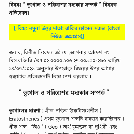
বিষয়ঃ “ ভূগোল ও পরিবেশের মধ্যকার সম্পর্ক ” বিষয়ক
প্রতিবেদন।
[ বি:দ্র: নমুনা উত্তর দাতা:
রাকিব হোসেন সজল
(
বাংলা
নিউজ এক্সপ্রেস
)]
জনাব, বিনীত নিবেদন এই যে ,আপনার আদেশ নং
মিস.বা.উ.বি /৩৭.০২.০০০০.১০৬.২৭.০০১.২০-২৯৫ তারিখ
২৪/০৭/২০২১ অনুসারে উপরোক্ত বিষয়ের উপর আমার
স্বব্যখ্যাত প্রতিবেদনটি নিম্নে পেশ করলাম ।
“ ভূগােল ও পরিবেশের মধ্যকার সম্পর্ক ”
ভূগােলের ধারণা :
গ্রীক পন্ডিত ইরেটোসথেনীস (
Eratosthenes ) প্রথম ভূগােল শব্দটি ব্যবহার করেছিলেন ।
গ্রীক শব্দ | জিও ‘ ( Geo ) অর্থ ভূমন্ডল বা পৃথিবী এবং