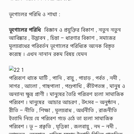
ভূগােলের পরিধি ও শাখা :
ভূগােলের পরিধি
বিজ্ঞান ও প্রযুক্তির বিকাশ , নতুন নতুন
আবিষ্কার , উদ্ভাবন , চিন্তা – ধারণার বিকাশ , সমাজের
মূল্যবােধের পরিবর্তন ভূগােলের পরিধিকে অনেক বিস্তৃত
করেছে । এখন নানান রকম বিষয় যেমন
পরিবেশে থাকে মাটি , পানি , বায়ু , পাহাড় , পর্বত , নদী ,
সাগর , আলাে , গাছপালা , পশুপাখি , কীটপতঙ্গ , মানুষ ও
অন্যান্য ক্ষুদ্র প্রাণী । মানুষের তৈরি পরিবেশ হলাে সামাজিক
পরিবেশ । মানুষের আচার আচরণ , উৎসব – অনুষ্ঠান ,
রীতি – নীতি , শিক্ষা , মূল্যবােধ , অর্থনীতি , রাজনীতি
ইত্যাদি নিয়ে যে পরিবেশ গড়ে ওঠে তা হলাে সামাজিক
পরিবেশ । ভূ – প্রকৃতি , মৃত্তিকা , জলবায়ু , নদ – নদী ,