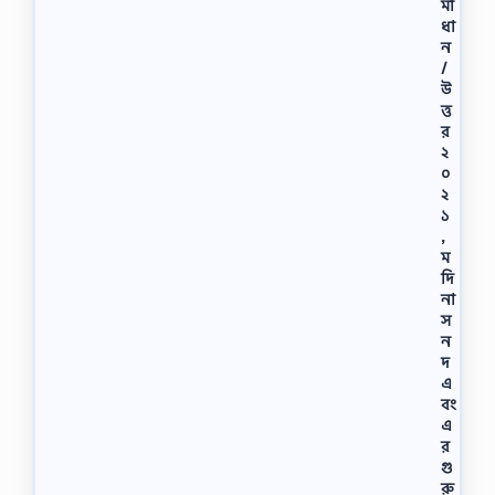
মা
ধা
ন
/
উ
ত্ত
র
২
০
২
১
,
ম
দি
না
স
ন
দ
এ
বং
এ
র
গু
রু