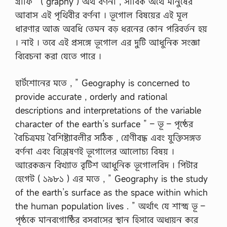
গ্রাফি ‘ ( graphy ) অর্থ বর্ণনা , সার্বিক অর্থে মানুষের
আবাস এই পৃথিবীর বর্ণনা । ভূগােল বিষয়ের এই মূল
ধারণার আজ অবধি তেমন বড় ধরনের কোন পরিবর্তন হয়
। নাই । তবে এই প্রসঙ্গে ভূগােল এর দুটি আধুনিক সংজ্ঞা
বিবেচনা করা যেতে পারে ।
হার্টশােনের মতে , ” Geography is concerned to
provide accurate , orderly and rational
descriptions and interpretations of the variable
character of the earth’s surface ” – ভূ – পৃষ্ঠের
বৈচিত্রময় বৈশিষ্ট্যাবলীর সঠিক , শ্রেণীবদ্ধ এবং যুক্তিসঙ্গত
বর্ণনা এবং বিশ্লেষণই ভূগােলের আলােচ্য বিষয় ।
আরেকজন বিখ্যাত বৃটিশ আধুনিক ভূগােলবিদ । পিটার
হেগেট ( ১৯৮১ ) এর মতে , ” Geography is the study
of the earth’s surface as the space within which
the human population lives . ” অর্থাৎ যে শাস্ত্র ভূ –
পৃষ্ঠকে মানবগােষ্ঠির বসবাসের স্থান হিসাবে অধ্যয়ন করে