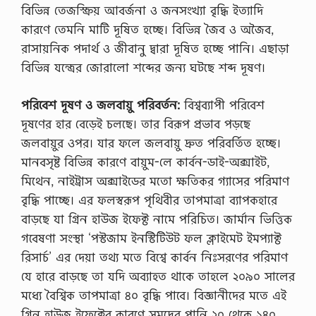
বিভিন্ন তেজস্ক্রিয় আবর্জনা ও জনসংখ্যা বৃদ্ধি ইত্যাদি
কারণে তেমনি মাটি দূষিত হচ্ছে। বিভিন্ন জৈব ও অজৈব,
রাসায়নিক পদার্থ ও জীবানু দ্বারা দূষিত হচ্ছে পানি। এছাড়া
বিভিন্ন যন্ত্রের জোরালো শব্দের জন্য ঘটছে শব্দ দূষণ।
পরিবেশ দূষণ ও জলবায়ু পরিবর্তন:
বিশ্বব্যাপী পরিবেশ
দূষণের হার বেড়েই চলছে। তার বিরূপ প্রভাব পড়ছে
জলবায়ুর ওপর। যার ফলে জলবায়ু দ্রুত পরিবর্তিত হচ্ছে।
মানবসৃষ্ট বিভিন্ন কারণে বায়ুম-লে কার্বন-ডাই-অক্সাইট,
মিথেন, নাইট্রাস অক্সাইডের মতো ক্ষতিকর গ্যাসের পরিমাণ
বৃদ্ধি পাচ্ছে। এর ফলস্বরূপ পৃথিবীর তাপমাত্রা ব্যাপকহারে
বাড়ছে যা গ্রিন হাউজ ইফেক্ট নামে পরিচিত। জার্মান ভিত্তিক
গবেষণা সংস্থা ‘পস্টজাম ইনস্টিটিউট ফল ক্লাইমেট ইমপ্যাক্ট
রিসার্চ’ এর দেয়া তথ্য মতে বিশ্বে কার্বন নিঃসরণের পরিমাণ
যে হারে বাড়ছে তা যদি অব্যাহত থাকে তাহলে ২০৯০ সালের
মধ্যে বৈশ্বিক তাপমাত্রা ৪০ বৃদ্ধি পাবে। বিজ্ঞানীদের মতে এই
গ্রিন হাউজ ইফেক্টের কারণে সমুদ্রের পানি ২০ থেকে ১৪০