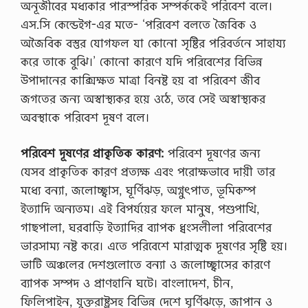
অনূজীবের মধ্যকার পারস্পরিক সম্পর্ককেই পরিবেশ বলে।
এস.সি কেন্ডেইগ-এর মতে- ‘পরিবেশ বলতে জৈবিক ও
অজৈবিক বস্তুর যোগফল যা কোনো সৃষ্টির পরিবর্তনে সাহায্য
করে তাকে বুঝি।’ কোনো কারণে যদি পরিবেশের বিভিন্ন
উপাদানের কাক্সিক্ষত মাত্রা বিনষ্ট হয় বা পরিবেশ জীব
জগতের জন্য অস্বাস্থ্যকর হয়ে ওঠে, তবে সেই অস্বাস্থ্যকর
অবস্থাকে পরিবেশ দূষণ বলে।
পরিবেশ দূষণের প্রাকৃতিক কারণ:
পরিবেশ দূষণের জন্য
যেসব প্রাকৃতিক কারণ প্রত্যক্ষ এবং পরোক্ষভাবে দায়ী তার
মধ্যে বন্যা, জলোচ্ছ্বাস, ঘূর্ণিঝড়, অগ্নুৎপাত, ভূমিকম্প
ইত্যাদি অন্যতম। এই বিপর্যয়ের ফলে মানুষ, পশুপাখি,
গাছপালা, ঘরবাড়ি ইত্যাদির ব্যাপক ধ্বংসলীলা পরিবেশের
ভারসাম্য নষ্ট করে। এতে পরিবেশে মারাত্মক দূষণের সৃষ্টি হয়।
ভাটি অঞ্চলের দেশগুলোতে বন্যা ও জলোচ্ছ্বাসের কারণে
ব্যাপক সম্পদ ও প্রাণহানি ঘটে। বাংলাদেশ, চীন,
ফিলিপাইন, যুক্তরাষ্ট্রসহ বিভিন্ন দেশে ঘূর্ণিঝড়ে, জাপান ও