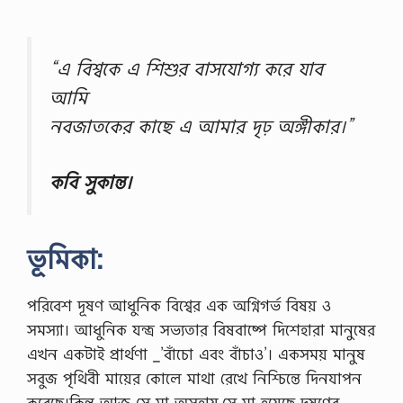
“এ বিশ্বকে এ শিশুর বাসযোগ্য করে যাব
আমি
নবজাতকের কাছে এ আমার দৃঢ় অঙ্গীকার।”
কবি সুকান্ত।
ভূমিকা:
পরিবেশ দূষণ আধুনিক বিশ্বের এক অগ্নিগর্ভ বিষয় ও
সমস্যা। আধুনিক যন্ত্র সভ্যতার বিষবাষ্পে দিশেহারা মানুষের
এখন একটাই প্রার্থণা _’বাঁচো এবং বাঁচাও’। একসময় মানুষ
সবুজ পৃথিবী মায়ের কোলে মাথা রেখে নিশ্চিন্তে দিনযাপন
করেছে।কিন্তু আজ সে মা অসহায়,সে মা হয়েছে দূষণের