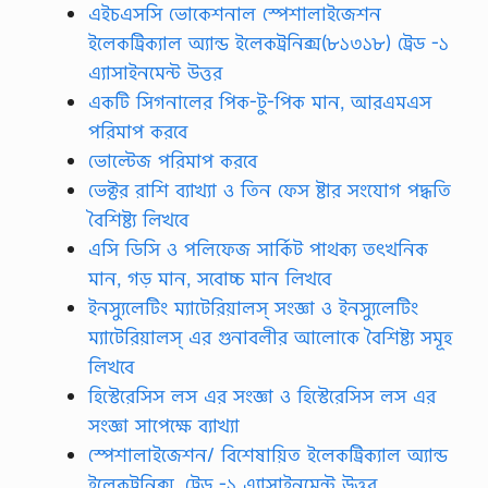
এইচএসসি ভোকেশনাল স্পেশালাইজেশন
ত্ত
র
ইলেকট্রিক্যাল অ্যান্ড ইলেকট্রনিক্স(৮১৩১৮) ট্রেড -১
:
এ্যাসাইনমেন্ট উত্তর
আ
জ
একটি সিগনালের পিক-টু-পিক মান, আরএমএস
এ
পরিমাপ করবে
সে
ছি
ভোল্টেজ পরিমাপ করবে
ভা
ভেক্টর রাশি ব্যাখ্যা ও তিন ফেস ষ্টার সংযোগ পদ্ধতি
ষা
আ
বৈশিষ্ট্য লিখবে
ন্দো
এসি ডিসি ও পলিফেজ সার্কিট পাথক্য তৎখনিক
ল
নে
মান, গড় মান, সবোচ্চ মান লিখবে
র
ইনস্যুলেটিং ম্যাটেরিয়ালস্ সংজ্ঞা ও ইনস্যুলেটিং
ঘ
ট
ম্যাটেরিয়ালস্ এর গুনাবলীর আলোকে বৈশিষ্ট্য সমূহ
না
লিখবে
ব
লি
হিস্টেরেসিস লস এর সংজ্ঞা ও হিস্টেরেসিস লস এর
ও
সংজ্ঞা সাপেক্ষে ব্যাখ্যা
আ
ন্ত
স্পেশালাইজেশন/ বিশেষায়িত ইলেকট্রিক্যাল অ্যান্ড
র্জা
ইলেকট্রনিক্স, ট্রেড -১ এ্যাসাইনমেন্ট উত্তর
তি