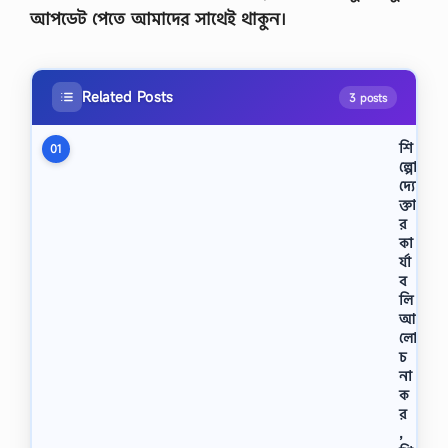
আপডেট পেতে আমাদের সাথেই থাকুন।
Related Posts
3 posts
শি
01
ল্পো
দ্যো
ক্তা
র
কা
র্যা
ব
লি
আ
লো
চ
না
ক
র
,