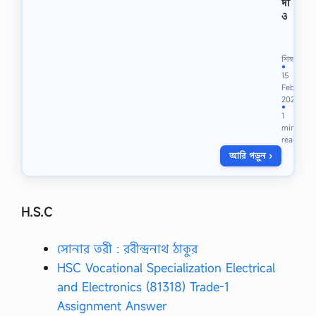
দা
ও
ভা
ষা
আ
শিক্ষা
ন্দো
●
15
ল
Feb
নে
2021
র
●
1
ঘ
min
ট
read
না
আরি পড়ুন ›
ব
লী
ধা
রা
বা
H.S.C
হি
ক
সোনার তরী : রবীন্দ্রনাথ ঠাকুর
ভা
বে
HSC Vocational Specialization Electrical
লে
and Electronics (81318) Trade-1
খ
।
Assignment Answer
উ