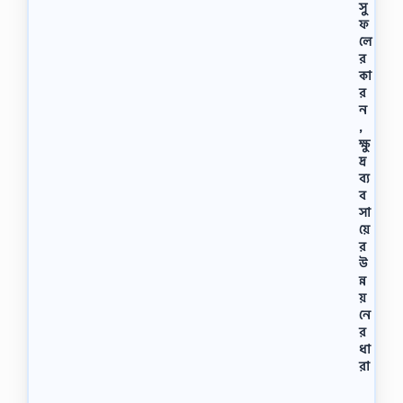
সু
ফ
লে
র
কা
র
ন
,
ক্ষু
দ্র
ব্য
ব
সা
য়ে
র
উ
ন্ন
য়
নে
র
ধা
রা
ক্ষু
দ্রা