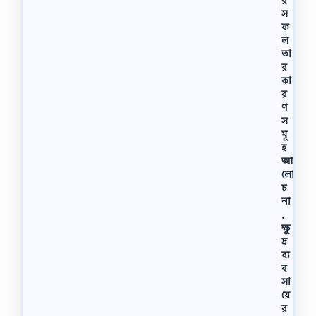
স
ফ
ল
তা
র
কা
র
ণ
স
মূ
হ
আ
লো
চ
না
,
ক্ষু
দ্র
ব্য
ব
সা
য়ে
র