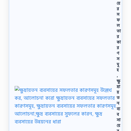
য়ে
র
স
ফ
ল
তা
র
কা
র
ণ
স
মূ
হ
,
ক্ষু
দ্রা
য়
ত
ন
ব্য
ব
সা
য়ে
র