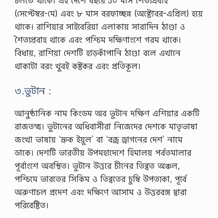
চলতে থাকে। এই দেশে বছরে ১০ মাস শৈত্যপ্রবাহ
(সেপ্টেম্বর-মে) এবং ৮ মাস বরফাচ্ছন্ন (অক্টোবর-এপ্রিল) হয়ে
থাকে। রাশিয়ার সাইবেরিয়া এলাকায় সারাদিন ঠাণ্ডা ও
শৈত্যপ্রবাহ থাকে এবং পশ্চিম দক্ষিণাংশে গরম থাকে।
বিধায়, রাশিয়া দেশটি হাড়কাঁপানি ঠাণ্ডা বলে এখানে
থাকাটা বরং খুবই কষ্টকর এবং প্রতিকূল।
৩.ভুটান :
আনুষ্ঠানিক নাম কিংডম অব ভুটান দক্ষিণ এশিয়ার একটি
রাজতন্ত্র। ভুটানের অধিবাসীরা নিজেদের দেশকে মাতৃভাষা
জংখা ভাষায় ‘দ্রুক ইয়ুল’ বা ‘বজ্র ড্রাগনের দেশ’ নামে
ডাকে। দেশটি ভারতীয় উপমহাদেশে হিমালয় পর্বতমালার
পূর্বাংশে অবস্থিত। ভুটান উত্তরে চীনের তিব্বত অঞ্চল,
পশ্চিমে ভারতের সিকিম ও তিব্বতের চুম্বি উপত্যকা, পূর্বে
অরুণাচল প্রদেশ এবং দক্ষিণে আসাম ও উত্তরবঙ্গ দ্বারা
পরিবেষ্টিত।