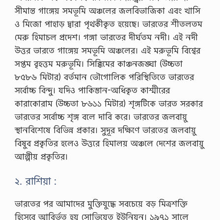
সীমান্ত গাঙ্গেয় সমভূমি অঞ্চলের জলবিভাজিকা এবং খাসি
ও মিজো পাহাড় দ্বারা পৃথকীকৃত হয়েছে। ভারতের শীতলতম
মেরু হিমাচল প্রদেশ। গঙ্গা ভারতের দীর্ঘতম নদী। এই নদী
উত্তর ভারতে গাঙ্গেয় সমভূমি অঞ্চলের। এই মরুভূমি বিশ্বের
সপ্তম বৃহত্তম মরুভূমি। সিক্কিমের কাঞ্চনজঙ্ঘা (উচ্চতা
৮৫৮৬ মিটার) বর্তমান ভৌগোলিক পরিস্থিতিতে ভারতের
সর্বোচ্চ বিন্দু। যদিও পাকিস্তান-অধিকৃত কাশ্মীরের
কারাকোরাম (উচ্চতা ৮৬১১ মিটার) শৃঙ্গটিকে ভারত সরকার
ভারতের সর্বোচ্চ শৃঙ্গ বলে দাবি করে। ভারতের জলবায়ু
স্থানবিশেষে বিভিন্ন প্রকার। সুদূর দক্ষিণে ভারতের জলবায়ু
বিষুব প্রকৃতির হলেও উত্তরে হিমালয় অঞ্চলে দেশের জলবায়ু
আল্পীয় প্রকৃতির।
২. রাশিয়া :
ভারতের পর আমাদের মুক্তিযুদ্ধে সবচেয়ে বড় মিত্রশক্তি
হিসেবে আবির্ভূত হয় সোভিয়েত ইউনিয়ন। ১৯৭১ সালে