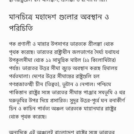
ত
…
সু
ন্দ
মানচিত্রে মহাদেশ গুলাের অবস্থান ও
র
-
পরিচিতি
সু
ন্দ
র
পক প্রণালী ও মান্নার উপসাগর ভারতকে শ্রীলঙ্কা থেকে
ক
থা
পৃথক করেছে। ভারতের রাষ্ট্রাধীন জলভাগের দৈর্ঘ্য যথাযথ
ব
উপকূলসীমা থেকে ১২ সামুদ্রিক মাইল (২২ কিলোমিটার)
লে
ন
পর্যন্ত। ভারতের উত্তর সীমা জুড়ে অবস্থান করছে হিমালয়
,
পর্বতমালা। দেশের উত্তর সীমান্তের রাষ্ট্রগুলি হল
চাঁ
দে
গণপ্রজাতন্ত্রী চীন (তিব্বত), ভুটান ও নেপাল। পশ্চিমে
র
পাকিস্তান রাষ্ট্রের সঙ্গে ভারতের সীমান্ত পাঞ্জাব সমভূমি ও থর
…
মরুভূমির উপর দিয়ে প্রসারিত। সুদূর উত্তর-পূর্বে ঘন বনাকীর্ণ
চিন ও কাচিন পার্বত্য অঞ্চল ভারতকে মায়ানমার রাষ্ট্রের
থেকে পৃথক করেছে।
অন্যদিকে এই অঞ্চলেই বাংলাদেশ রাষ্ট্রের সঙ্গে ভারতের