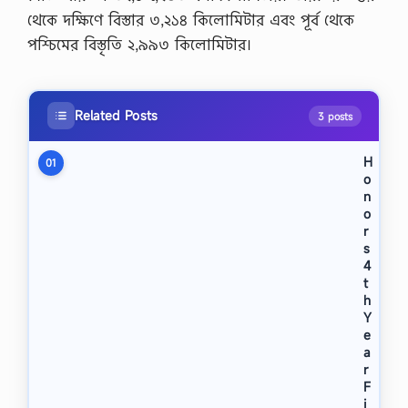
থেকে দক্ষিণে বিস্তার ৩,২১৪ কিলোমিটার এবং পূর্ব থেকে
পশ্চিমের বিস্তৃতি ২,৯৯৩ কিলোমিটার।
Related Posts
3 posts
H
01
o
n
o
r
s
4
t
h
Y
e
a
r
F
i