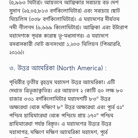
(৫,৯৬৩ মিটার)। আয়তনে আফ্রিকার সবচেয়ে বড় দেশ
সুদান (২৫,০৫,৮১৩ বর্গকিলোমিটার) এবং সবচেয়ে ছোট
মিচেলিস (৩০৮ বর্গকিলোমিটার)। এ মহাদেশের দীর্ঘতম
নদী নীলনদ (৬,৬৬৯ কিলোমিটার)। আফ্রিকা এবং ইউরোপ
মহাদেশকে পৃথক করেছে ভূ-মধ্যসাগর। এ মহাদেশে
বসবাসকারী মোট জনসংখ্যা ১,২০৩ মিলিয়ন (পিআরবি,
২০১৬)।
৩. উত্তর আমেরিকা (North America) :
পৃথিবীর তৃতীয় বৃহত্তম মহাদেশ উত্তর আমেরিকা। এটি
দেখতে ত্রিভূজাকৃতির। এর আয়তন ২ কোটি ৫০ লক্ষ ৮০
হাজার ৩৩১ বর্গকিলোমিটার মহাদেশটি ৮৩° উত্তর
অক্ষরেখা থেকে দক্ষিণে ৮° উত্তর অক্ষরেখা এবং পূর্বে ৫২°
পশ্চিম দ্রাঘিমারেখা থেকে পশ্চিমে প্রায় ১৭০° পশ্চিম
দ্রাঘিমারেখা পর্যন্ত বিস্তৃত। এ মহাদেশের উত্তরে উত্তর
মহাসাগর, দক্ষিণে দক্ষিণ আমেরিকা মহাদেশ, পূর্বে