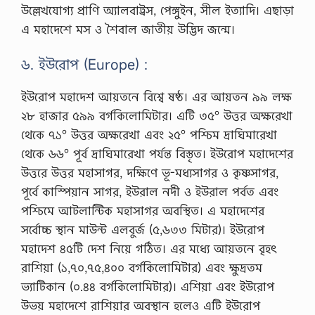
উল্লেখযোগ্য প্রাণি অ্যালবাট্রস, পেঙ্গুইন, সীল ইত্যাদি। এছাড়া
এ মহাদেশে মস ও শৈবাল জাতীয় উদ্ভিদ জন্মে।
৬. ইউরোপ (Europe) :
ইউরোপ মহাদেশ আয়তনে বিশ্বে ষষ্ঠ। এর আয়তন ৯৯ লক্ষ
২৮ হাজার ৫৯৯ বর্গকিলোমিটার। এটি ৩৫° উত্তর অক্ষরেখা
থেকে ৭১° উত্তর অক্ষরেখা এবং ২৫° পশ্চিম দ্রাঘিমারেখা
থেকে ৬৬° পূর্ব দ্রাঘিমারেখা পর্যন্ত বিস্তৃত। ইউরোপ মহাদেশের
উত্তরে উত্তর মহাসাগর, দক্ষিণে ভূ-মধ্যসাগর ও কৃষ্ণসাগর,
পূর্বে কাস্পিয়ান সাগর, ইউরাল নদী ও ইউরাল পর্বত এবং
পশ্চিমে আটলান্টিক মহাসাগর অবস্থিত। এ মহাদেশের
সর্বোচ্চ স্থান মাউন্ট এলবুর্জ (৫,৬৩৩ মিটার)। ইউরোপ
মহাদেশ ৪৫টি দেশ নিয়ে গঠিত। এর মধ্যে আয়তনে বৃহৎ
রাশিয়া (১,৭০,৭৫,৪০০ বর্গকিলোমিটার) এবং ক্ষুদ্রতম
ভ্যাটিকান (০.৪৪ বর্গকিলোমিটার)। এশিয়া এবং ইউরোপ
উভয় মহাদেশে রাশিয়ার অবস্থান হলেও এটি ইউরোপ