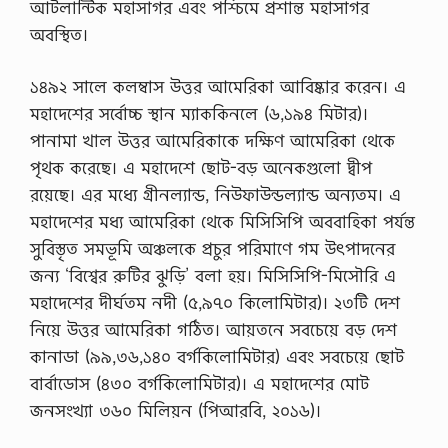
আটলান্টিক মহাসাগর এবং পশ্চিমে প্রশান্ত মহাসাগর
অবস্থিত।
১৪৯২ সালে কলম্বাস উত্তর আমেরিকা আবিষ্কার করেন। এ
মহাদেশের সর্বোচ্চ স্থান ম্যাককিনলে (৬,১৯৪ মিটার)।
পানামা খাল উত্তর আমেরিকাকে দক্ষিণ আমেরিকা থেকে
পৃথক করেছে। এ মহাদেশে ছোট-বড় অনেকগুলো দ্বীপ
রয়েছে। এর মধ্যে গ্রীনল্যান্ড, নিউফাউন্ডল্যান্ড অন্যতম। এ
মহাদেশের মধ্য আমেরিকা থেকে মিসিসিপি অববাহিকা পর্যন্ত
সুবিস্তৃত সমভূমি অঞ্চলকে প্রচুর পরিমাণে গম উৎপাদনের
জন্য ‘বিশ্বের রুটির ঝুড়ি’ বলা হয়। মিসিসিপি-মিসৌরি এ
মহাদেশের দীর্ঘতম নদী (৫,৯৭০ কিলোমিটার)। ২৩টি দেশ
নিয়ে উত্তর আমেরিকা গঠিত। আয়তনে সবচেয়ে বড় দেশ
কানাডা (৯৯,৩৬,১৪০ বর্গকিলোমিটার) এবং সবচেয়ে ছোট
বার্বাডোস (৪৩০ বর্গকিলোমিটার)। এ মহাদেশের মোট
জনসংখ্যা ৩৬০ মিলিয়ন (পিআরবি, ২০১৬)।