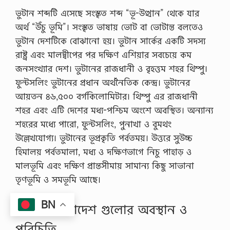
ভুটান শব্দটি এসেছে সংস্কৃত শব্দ “ভূ-উত্থান” থেকে যার
অর্থ “উঁচু ভূমি”। সংস্কৃত ভাষায় ভোট বা ভোটান্ত বলতেও
ভুটান দেশটিকে বোঝানো হয়। ভুটান সার্কের একটি সদস্য
রাষ্ট্র এবং মালদ্বীপের পর দক্ষিণ এশিয়ার সবচেয়ে কম
জনসংখ্যার দেশ। ভুটানের রাজধানী ও বৃহত্তম শহর থিম্পু।
ফুন্টসলিং ভুটানের প্রধান অর্থনৈতিক কেন্দ্ৰ। ভুটানের
আয়তন ৪৬,৫০০ বর্গকিলোমিটার। থিম্পু এর রাজধানী
শহর এবং এটি দেশের মধ্য-পশ্চিম অংশে অবস্থিত। অন্যান্য
শহরের মধ্যে পারো, ফুন্টসলিং, পুনাখা ও বুমথং
উল্লেখযোগ্য। ভুটানের ভূপ্রকৃতি পর্বতময়। উত্তরে সুউচ্চ
হিমালয় পর্বতমালা, মধ্য ও দক্ষিণভাগে নিচু পাহাড় ও
মালভূমি এবং দক্ষিণ প্রান্তসীমায় সামান্য কিছু সাভানা
তৃণভূমি ও সমভূমি আছে।
BN
মানচিত্রে মহাদেশ গুলাের অবস্থান ও
পরিচিতি