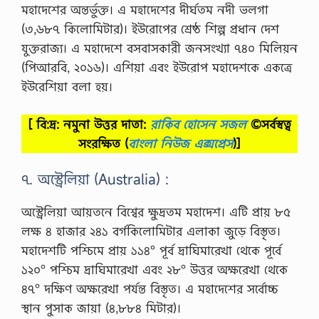
মহাদেশের অন্তর্ভুক্ত। এ মহাদেশের দীর্ঘতম নদী ভলগা
(৩,৬৮৭ কিলোমিটার)। ইউরোপের শ্রেষ্ঠ শিল্প প্রধান দেশ
যুক্তরাজ্য। এ মহাদেশে বসবাসকারী জনসংখ্যা ৭৪০ মিলিয়ন
(পিআরবি, ২০১৬)। এশিয়া এবং ইউরোপ মহাদেশকে একত্রে
ইউরেশিয়া বলা হয়।
[ বি:দ্র: নমুনা উত্তর দাতা:
রাকিব হোসেন সজল
©সর্বস্বত্ব
সংরক্ষিত
(
বাংলা নিউজ এক্সপ্রেস
)]
৭. অস্ট্রেলিয়া (Australia) :
অস্ট্রেলিয়া আয়তনে বিশ্বের ক্ষুদ্রতম মহাদেশ। এটি প্রায় ৮৫
লক্ষ ৪ হাজার ২৪১ বর্গকিলোমিটার এলাকা জুড়ে বিস্তৃত।
মহাদেশটি পশ্চিমে প্রায় ১১৪° পূর্ব দ্রাঘিমারেখা থেকে পূর্বে
১২০° পশ্চিম দ্রাঘিমারেখা এবং ২৮° উত্তর অক্ষরেখা থেকে
৪৭° দক্ষিণ অক্ষরেখা পর্যন্ত বিস্তৃত। এ মহাদেশের সর্বোচ্চ
স্থান পুসাক জায়া (৪,৮৮৪ মিটার)।