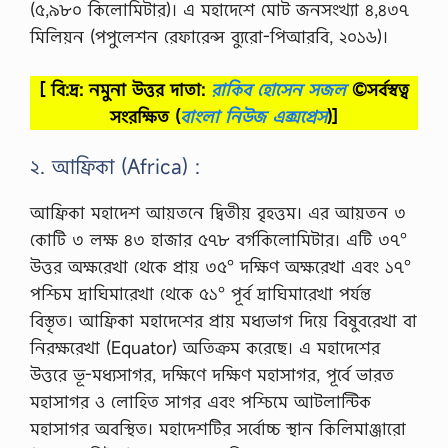
(৫,৯৮০ কিলোমিটার)। এ মহাদেশে মোট জনসংখ্যা ৪,৪৩৭
মিলিয়ন (পপুলেশন রেফারেন্স ব্যুরো-পিআরবি, ২০১৬)।
[ বি:দ্র: নমুনা উত্তর দাতা:
রাকিব হোসেন সজল
©সর্বস্বত্ব
সংরক্ষিত
(
বাংলা নিউজ এক্সপ্রেস
)]
২. আফ্রিকা (Africa) :
আফ্রিকা মহাদেশ আয়তনে দ্বিতীয় বৃহত্তম। এর আয়তন ৩
কোটি ৩ লক্ষ ৪৩ হাজার ৫৭৮ বর্গকিলোমিটার। এটি ৩৭°
উত্তর অক্ষরেখা থেকে প্রায় ৩৫° দক্ষিণ অক্ষরেখা এবং ১৭°
পশ্চিম দ্রাঘিমারেখা থেকে ৫১° পূর্ব দ্রাঘিমারেখা পর্যন্ত
বিস্তৃত। আফ্রিকা মহাদেশের প্রায় মধ্যভাগ দিয়ে বিষুবরেখা বা
নিরক্ষরেখা (Equator) অতিক্রম করেছে। এ মহাদেশের
উত্তরে ভূ-মধ্যসাগর, দক্ষিণে দক্ষিণ মহাসাগর, পূর্বে ভারত
মহাসাগর ও লোহিত সাগর এবং পশ্চিমে আটলান্টিক
মহাসাগর অবস্থিত। মহাদেশটির সর্বোচ্চ স্থান কিলিমাঞ্জারো