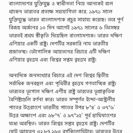
বাংলাদেশের মুক্তিযুদ্ধ ও স্বাধীনতা নিয়ে অনেকেই বলে
থাকেন ভারতের প্রত্যক্ষ সহযোগিতা করে. ১৯৭১ সালে
মুক্তিযুদ্ধে ভারত বাংলাদেশকে প্রচুর সাহায্য করেছে। তবে পূর্ণ
বিজয় অর্জনের ১০ দিন আগেই ১৯৭১ সালের ৬ ডিসেম্বর
ভারতই প্রথম স্বীকৃতি দিয়েছিল বাংলাদেশকে। ভারত দক্ষিণ
এশিয়ার একটি রাষ্ট্র। দেশটির সরকারি নাম ভারতীয়
প্রজাতন্ত্র। ভৌগোলিক আয়তনের বিচারে এটি দক্ষিণ
এশিয়ার বৃহত্তম এবং বিশ্বের সপ্তম বৃহত্তম রাষ্ট্র।
অন্যদিকে জনসংখ্যার বিচারে এই দেশ বিশ্বের দ্বিতীয়
সর্বাধিক জনবহুল এবং পৃথিবীর বৃহত্তম গণতান্ত্রিক রাষ্ট্র।
ভারতের ভূগোল দক্ষিণ এশীয় রাষ্ট্র ভারতের ভূপ্রাকৃতিক
বৈশিষ্ট্যগুলি বর্ণনা করে। ভারত সম্পূর্ণত ইন্দো-অস্ট্রেলীয়
পাতের উত্তরাংশে ভারতীয় পাতের উপর ৮°৪’ ও ৩৭°৬’
উত্তর অক্ষাংশ এবং ৬৮°৭’ ও ৯৭°২৫′ পূর্ব দ্রাঘিমাংশের
মধ্যে অবস্থিত। ভারত বিশ্বের সপ্তম বৃহত্তম রাষ্ট্র। দেশটির
মোট আয়তন ৩২,৮৭,২৬৩ বর্গকিলোমিটার। ভারতের উত্তর