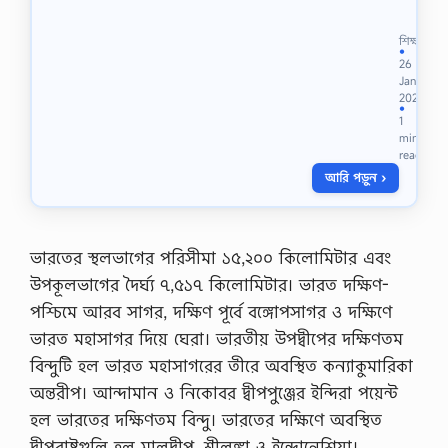
প
লি
দ্য
মি
:
শিক্ষা
না
আ
●
26
রি
মি
Jan
ডা
কিং
2021
ই
ব
●
1
জে
দ
min
স্ট
ন্তি
read
P
র
D
আরি পড়ুন ›
ক
F
থা
,
ব
৪
ল
৪
ছি
ভারতের স্থলভাগের পরিসীমা ১৫,২০০ কিলোমিটার এবং
ত
২
উপকূলভাগের দৈর্ঘ্য ৭,৫১৭ কিলোমিটার। ভারত দক্ষিণ-
ম
।
বি
ক
পশ্চিমে আরব সাগর, দক্ষিণ পূর্বে বঙ্গোপসাগর ও দক্ষিণে
সি
বি
ভারত মহাসাগর দিয়ে ঘেরা। ভারতীয় উপদ্বীপের দক্ষিণতম
এ
রা
স
গাে
বিন্দুটি হল ভারত মহাসাগরের তীরে অবস্থিত কন্যাকুমারিকা
প্রি
লা
অন্তরীপ। আন্দামান ও নিকোবর দ্বীপপুঞ্জের ইন্দিরা পয়েন্ট
লি
পে
মি
র
হল ভারতের দক্ষিণতম বিন্দু। ভারতের দক্ষিণে অবস্থিত
না
ম
দ্বীপরাষ্ট্রগুলি হল মালদ্বীপ, শ্রীলঙ্কা ও ইন্দোনেশিয়া।
রি