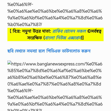
[ বি:দ্র: নমুনা উত্তর দাতা:
রাকিব হোসেন সজল
©সর্বস্বত্ব
সংরক্ষিত
(
বাংলা নিউজ এক্সপ্রেস
)]
ছবি দেখতে সমস্যা হলে পিডিএফ ডাউনলোড করুন