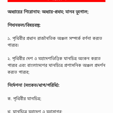
অধ্যায়ের শিরােনাম: অধ্যায়-প্রথম; মানব ভূগােল;
শিখনফল/বিষয়বস্তু:
১. পৃথিবীর প্রধান রাজনৈতিক অঞ্চল সম্পর্কে বর্ণনা করতে
পারবে।
২. পৃথিবীর দেশ ও মহাদেশভিত্তিক মানচিত্র অংকন করতে
পারবে এবং বাংলাদেশের মানচিত্রে প্রশাসনিক অঞ্চল প্রদর্শন
করতে পারবে;
নির্দেশনা (সংকেত/ধাপ/পরিধি):
ক. পৃথিবীর মানচিত্র;
খ. মানচিত্রে মহাদেশ ও মহাসাগর;