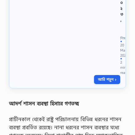
০
২
৩
,
ত
থ্য
ও
শিক্ষা
স
●
20
ম্প্র
Mar
চা
2023
র
●
2
ম
min
ন্ত্র
read
ণা
আরি পড়ুন ›
ল
য়
এ
র
সাঁ
আদর্শ শাসন ব্যবস্থা হিসাবে গণতন্ত্র
ট
মু
প্রাচীনকাল থেকেই রাষ্ট্র পরিচালনায় বিভিন্ন ধরনের শাসন
দ্রা
ক্ষ
ব্যবস্থা প্রবর্তিত রয়েছে। নানা ধরনের শাসন ব্যবস্থার মধ্যে
রি
ক