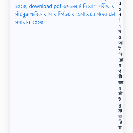
d
p
d
f
এ
ম
ও
আ
ই
নি
য়ো
গ
প
রী
ক্ষা
য়
সাঁ
ট
মু
দ্রা
ক্ষ
রি
ক