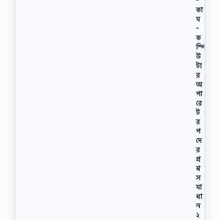
-
কা
ম
-
ক
ম্পি
উ
টা
র
অ
পা
রে
ট
র
প
দে
র
প্র
শ্ন
স
মা
ধা
ন
২