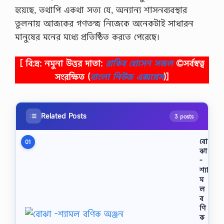
হয়েছে, তথাপি একথা সত্য যে, অন্যান্য শাসনব্যবস্থার
তুলনায় আজকের গণতন্ত্র নিজেকে অনেকটাই সাধারন
মানুষের মনের মধ্যে প্রতিষ্ঠিত করতে পেরেছে।
[ বি:দ্র: নমুনা উত্তর দাতা:
রাকিব হোসেন সজল
©সর্বস্বত্ব
সংরক্ষিত
(
বাংলা নিউজ এক্সপ্রেস
)]
Related Posts
3 posts
বো
01
ঝা
-
শ্যা
ম
ল
ব
ণি
ক