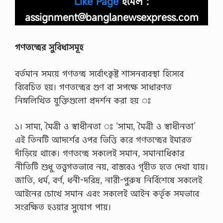
Like Page
ইমেল :
assignment@banglanewsexpress.com
গণতন্ত্রের সুবিধাসমূহ
বর্তমান সময়ে গণতন্ত্র সর্বোৎকৃষ্ট শাসনব্যবস্থা হিসেবে
বিবেচিত হয়। গণতন্ত্রের গুণ বা সপক্ষে সাধারণত
নিম্নলিখিত যুক্তিগুলো প্রদর্শন করা হয় ঃ
১। সাম্য, মৈত্রী ও স্বাধীনতা ঃ ‘সাম্য, মৈত্রী ও স্বাধীনতা’
এই তিনটি আদর্শের ওপর ভিত্তি করে গণতন্ত্রের ইমারত
দাঁড়িয়ে থাকে। গণতন্ত্রে সকলেই সমান, সমানাধিকার
নীতিটি শুধু তত্ত্বগতভাবে নয়, বাস্তবেও গৃহীত হতে দেখা যায়।
জাতি, ধর্ম, বর্ণ, ধনী-দরিদ্র, নারী-পুরুষ নির্বিশেষে সকলেই
আইনের চোখে সমান এবং সকলেই আইন কর্তৃক সমভাবে
সংরক্ষিত হওয়ার সুযোগ পায়।