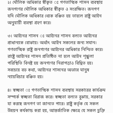
d
২। মৌলিক অধিকার স্বীকৃত ঃ গণতান্ত্রিক শাসন ব্যবস্থায়
f
জনগণের মৌলিক অধিকার স্বীকৃত ও সংরক্ষিত। জনগণ
২
০
যদি মৌলিক অধিকার থেকে বঞ্চিত হয় তাহলে রাষ্ট্র আইন
২
অনুযায়ী ব্যবস্থা গ্রহণ করে।
৩
,
d
৩। আইনের শাসন ঃ আইনের শাসন বলতে আইনের
o
w
প্রাধান্যকে বোঝায়। অর্থাৎ আইন সকলের জন্য সমান।
n
গণতান্ত্রিক রাষ্ট্র জনগণের আইনের অধিকার নিশ্চিত করে।
l
o
রাষ্ট্রে আইনের শাসন প্রতিষ্ঠিত না হলে আইন শৃঙ্খলা
a
পরিস্থিতি বিনষ্ট হয় জনগণের নিরাপত্তাও বিঘ্নিত হয়।
d
p
সবচেয়ে বড় কথা, আইনের শাসনের অভাবে মানুষ
d
ন্যায়বিচার বঞ্চিত হয়।
f
…
৪। স্বচ্ছতা ঃ গণতান্ত্রিক শাসন ব্যবস্থায় সরকারের কার্যক্রম
সম্পর্কে স্বচ্ছতা বিরাজ করে। স্বচ্ছতা বলতে বুঝায়, সরকার
যা করছে জনগণ তা জানতে পারে। রাষ্ট্র কর্তৃক যে সকল
উন্নয়ন কর্মকান্ড করা হয়, আন্তর্জাতিক ক্ষেত্রে যে সকল চুক্তি