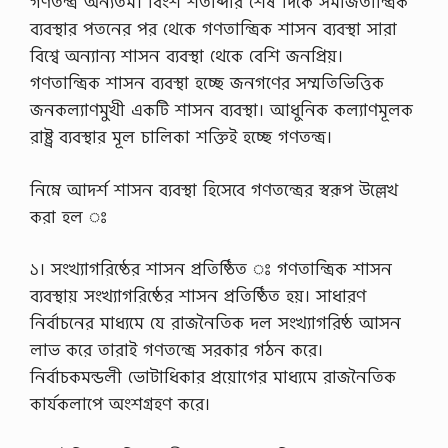
গণতন্ত্র অন্যতম। বিংশ শতাব্দীর শেষ দিকে সমাজতান্ত্রিক
-
ব্যবস্থার পতনের পর থেকে গণতান্ত্রিক শাসন ব্যবস্থা সারা
কা
বিশ্বে অন্যান্য শাসন ব্যবস্থা থেকে বেশি জনপ্রিয়।
ম
-
গণতান্ত্রিক শাসন ব্যবস্থা হচ্ছে জনগণের সম্মতিভিত্তিক
ক
জনকল্যাণমুখী একটি শাসন ব্যবস্থা। আধুনিক কল্যাণমূলক
ম্পি
উ
রাষ্ট্র ব্যবস্থার মূল চালিকা শক্তিই হচ্ছে গণতন্ত্র।
টা
র
অ
নিম্নে আদর্শ শাসন ব্যবস্থা হিসেবে গণতন্ত্রের স্বরূপ উল্লেখ
পা
করা হল ঃ
রে
ট
র
১। সংখ্যাগরিষ্ঠের শাসন প্রতিষ্ঠিত ঃ গণতান্ত্রিক শাসন
প
দে
ব্যবস্থায় সংখ্যাগরিষ্ঠের শাসন প্রতিষ্ঠিত হয়। সাধারণ
র
নির্বাচনের মাধ্যমে যে রাজনৈতিক দল সংখ্যাগরিষ্ঠ আসন
প্র
শ্ন
লাভ করে তারাই গণতন্ত্রে সরকার গঠন করে।
স
নির্বাচকমন্ডলী ভোটাধিকার প্রয়োগের মাধ্যমে রাজনৈতিক
মা
ধা
কার্যকলাপে অংশগ্রহণ করে।
ন
p