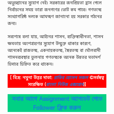
অভ্যুত্থানের সুযোগ নেই। সরকারের জনপ্রিয়তা হ্রাস পেলে
নির্বাচনের সময় তারা জনগণের ভোট কম পাবে। গণতন্ত্রে
সংখ্যাগরিষ্ঠ দলকে আমন্ত্রণ জানানো হয় সরকার গঠনের
জন্য।
সবশেষে বলা যায়, আইনের শাসন, ব্যক্তিস্বাধীনতা, শাসন
ক্ষমতায় অংশগ্রহণের সুযোগ উন্মুক্ত থাকার কারণে,
অনেকেই রাজতন্ত্র, একনায়কতন্ত্র, স্বৈরতন্ত্র বা মৌলবাদী
শাসনব্যবস্থার তুলনায় গণতন্ত্রকে অনেক উন্নতর মতাদর্শ
হিসাবে চিহ্নিত করে থাকেন।
[ বি:দ্র: নমুনা উত্তর দাতা:
রাকিব হোসেন সজল
©সর্বস্বত্ব
সংরক্ষিত
(
বাংলা নিউজ এক্সপ্রেস
)]
সবার আগে Assignment আপডেট পেতে
Follower ক্লিক করুন