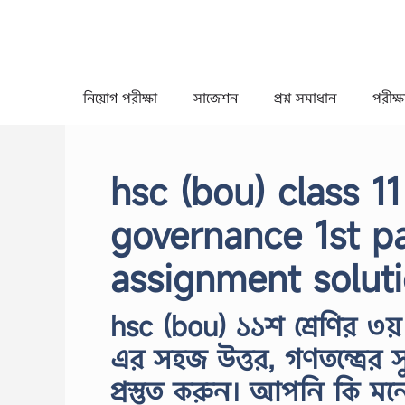
Skip
to
content
নিয়োগ পরীক্ষা
সাজেশন
প্রশ্ন সমাধান
পরীক্ষা
hsc (bou) class 1
governance 1st p
assignment solut
hsc (bou) ১১শ শ্রেণির ৩য়
এর সহজ উত্তর, গণতন্ত্রের স
প্রস্তুত করুন। আপনি কি ম