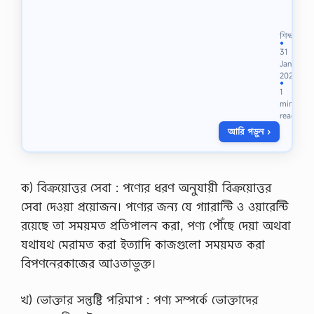
a
দা
n
রি
c
দ্র্যে
শিক্ষা
e
র
●
31
s
দু
Jan
e
ষ্ট
2023
t
চ
●
1
t
ক্র
min
l
কী
read
e
?
m
আরি পড়ুন ›
,
e
দা
n
রি
t
দ্র্যে
…
র
ক) বিক্রয়োত্তর সেবা : পণ্যের ধরণ অনুযায়ী বিক্রয়োত্তর
সূ
সেবা দেওয়া প্রয়োজন। পণ্যের জন্য যে গ্যারান্টি ও ওয়ারেন্টি
চ
ক
রয়েছে তা সময়মত প্রতিপালন করা, পণ্য পৌঁছে দেয়া অথবা
বা
যথাযথ মেরামত করা ইত্যাদি কাজগুলো সময়মত করা
নি
র্ধা
বিপণনেরকাজের আওতাভুক্ত।
র
ক
খ) ভোক্তার সন্তুষ্টি পরিমাপ : পণ্য সম্পর্কে ভোক্তাদের
স
মূ