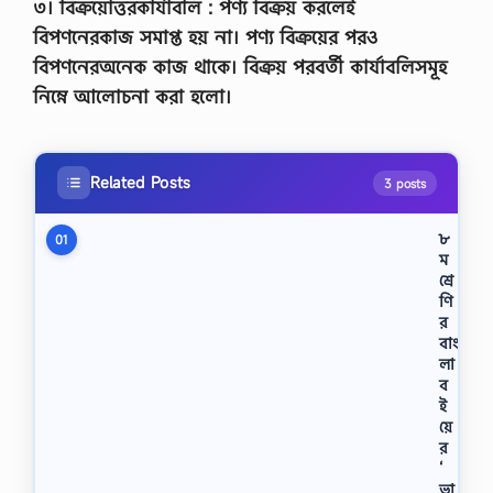
৩। বিক্রয়োত্তরকার্যাবলি : পণ্য বিক্রয় করলেই
বিপণনেরকাজ সমাপ্ত হয় না। পণ্য বিক্রয়ের পরও
বিপণনেরঅনেক কাজ থাকে। বিক্রয় পরবর্তী কার্যাবলিসমূহ
নিম্নে আলোচনা করা হলো।
Related Posts
3 posts
৮
01
ম
শ্রে
ণি
র
বাং
লা
ব
ই
য়ে
র
‘
ভা