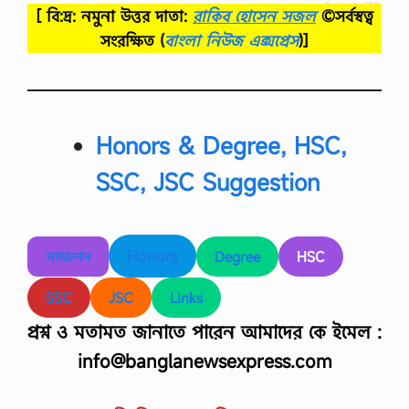
[ বি:দ্র: নমুনা উত্তর দাতা:
রাকিব হোসেন সজল
©সর্বস্বত্ব
সংরক্ষিত
(
বাংলা নিউজ এক্সপ্রেস
)]
Honors & Degree, HSC,
SSC, JSC Suggestion
Honors
সাজেশন
Degree
HSC
SSC
JSC
Links
প্রশ্ন ও মতামত জানাতে পারেন আমাদের কে ইমেল :
info@banglanewsexpress.com