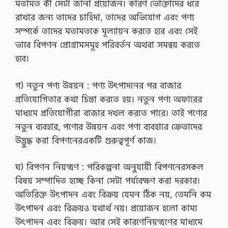
মতামত কী সেটা জানা প্রয়োজন। কারণ ভোক্তাদের ধরে
হ
রাখার জন্য তাদের চাহিদা, তাদের অভিযোগ এবং পণ্য
কী
কী
সম্পর্কে তাদের মতামতকে মূল্যায়ন করতে হবে এবং সেই
?
ভাবে বিপণন প্রোগ্রামসমূহ পরিবর্তন অথবা সমন্বয় করতে
,
দা
হবে।
রি
দ্র্যে
র
গ) নতুন পণ্য উন্নয়ন : পণ্য উৎপাদনের পর বাজার
দু
প্রতিযোগিতার কথা চিন্তা করতে হয়। নতুন পণ্য অফারের
ষ্ট
চ
মাধ্যমে প্রতিযোগীরা বাজার দখল করতে পারে। তাই পণ্যের
ক্রে
নতুন ব্যবহার, পণ্যের উন্নয়ন এবং পণ্য ব্যবহারে ক্রেতাদের
র
সং
উদ্ভুদ্ধ করা বিপণনেরএকটি গুরুত্বপূর্ণ কাজ।
জ্ঞা
দা
ও
ঘ) বিপণন নিয়ন্ত্রণ : পরিকল্পনা অনুযায়ী বিপণনেরসকল
।
বিষয় সম্পাদিত হচ্ছে কিনা সেটা পর্যবেক্ষণ করা দরকার।
,
দা
অতিরিক্ত উৎপাদন এবং বিক্রয় যেমন ঠিক নয়, তেমনি কম
রি
উৎপাদন এবং বিক্রয়ও যথার্থ নয়। প্রয়োজন হলো কাম্য
দ্র্যে
র
উৎপাদন এবং বিক্রয়। আর সেই কারণেনিয়ন্ত্রণের মাধ্যমে
সূ