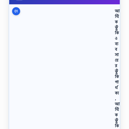
আ
01
র্থি
ক
ঝুঁ
কি
ও
ব্য
ব
সা
য়ে
র
ঝুঁ
কি
পা
র্থ
ক্য
,
আ
র্থি
ক
ঝুঁ
কি