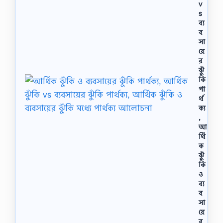
v
s
ব্য
ব
সা
য়ে
র
ঝুঁ
কি
পা
র্থ
ক্য
,
আ
র্থি
ক
ঝুঁ
কি
ও
ব্য
ব
সা
য়ে
র