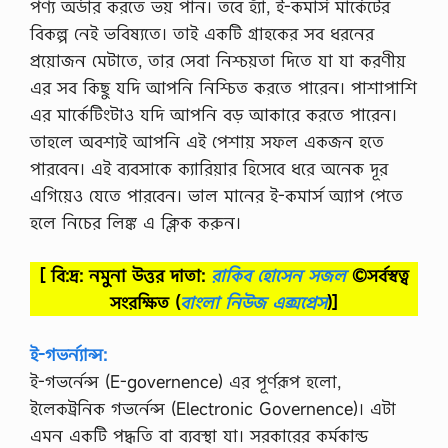
পণ্য অর্ডার করতে ভয় পান। তবে হ্যাঁ, ই-কমার্স মার্কেটের
বিকল্প নেই ভবিষ্যতে। তাই একটি গ্রাহকের সব ধরনের
প্রয়োজন মেটাতে, তার সেবা নিশ্চয়তা দিতে যা যা করণীয়
এর সব কিছু যদি আপনি নিশ্চিত করতে পারেন। পাশাপাশি
এর মার্কেটিংটাও যদি আপনি বড় আকারে করতে পারেন।
তাহলে অবশ্যই আপনি এই পেশায় সফল একজন হতে
পারবেন। এই ব্যবসাকে ক্যারিয়ার হিসেবে ধরে অনেক দূর
এগিয়েও যেতে পারবেন। ভাল মানের ই-কমার্স অ্যাপ পেতে
হলে নিচের লিঙ্ক এ ক্লিক করুন।
[ বি:দ্র: নমুনা উত্তর দাতা:
রাকিব হোসেন সজল
©সর্বস্বত্ব
সংরক্ষিত
(
বাংলা নিউজ এক্সপ্রেস
)]
ই-গভর্ন্যান্স:
ই-গভর্নেন্স (E-governence) এর পূর্ণরূপ হলাে,
ইলেকট্রনিক গভর্নেন্স (Electronic Governence)। এটা
এমন একটি পদ্ধতি বা ব্যবস্থা যা। সরকারের কর্মকান্ড