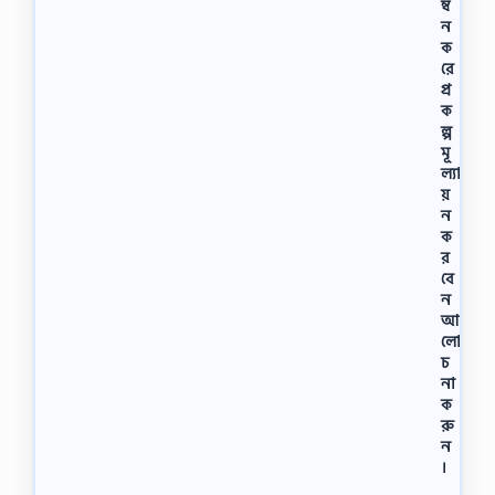
ম্ব
ন
ক
রে
প্র
ক
ল্প
মূ
ল্যা
য়
ন
ক
র
বে
ন
আ
লাে
চ
না
ক
রু
ন
।
শ্রে