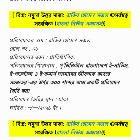
[ বি:দ্র: নমুনা উত্তর দাতা:
রাকিব হোসেন সজল
©সর্বস্বত্ব
সংরক্ষিত
(
বাংলা নিউজ এক্সপ্রেস
)]
প্রতিবেদকের নাম : রাকিব হোসেন সজল
রোল নং : ০১
প্রতিবেদনের ধরন : প্রাতিষ্ঠানিক,
প্রতিবেদনের শিরোনাম : পৃ
‘ডিজিটাল বাংলাদেশে ই-সার্ভিস,
ই-গভর্ন্যান্স ও ই-কমার্স আমাদের জীবনকে করেছে
সহজতর’-এর উপর ৩০০ শব্দের মধ্যে একটি প্রতিবেদন
তৈরি কর।
প্রতিবেদন তৈরির স্থান : ঢাকা
তারিখ : –/—/২০২১ ইং ।
[ বি:দ্র: নমুনা উত্তর দাতা:
রাকিব হোসেন সজল
©সর্বস্বত্ব
সংরক্ষিত
(
বাংলা নিউজ এক্সপ্রেস
)]