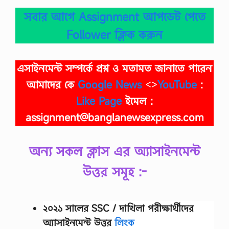
সবার আগে Assignment আপডেট পেতে
Follower ক্লিক করুন
এসাইনমেন্ট সম্পর্কে প্রশ্ন ও মতামত জানাতে পারেন
আমাদের কে
Google News
<>
YouTube
:
Like Page
ইমেল :
assignment@banglanewsexpress.com
অন্য সকল ক্লাস এর অ্যাসাইনমেন্ট
উত্তর সমূহ :-
২০২১ সালের SSC / দাখিলা
পরীক্ষার্থীদের
অ্যাসাইনমেন্ট উত্তর
লিংক