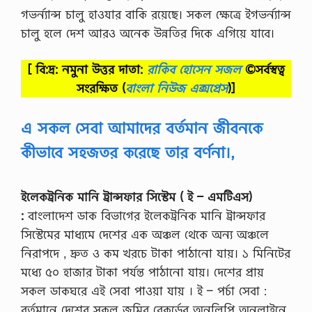
ও
গভর্ন্যান্স চালু হাওযার বাকি রয়েছে। সকল ক্ষেত্রে ইগভর্ন্যান্স
ব্যাং
চালু হলে দেশ আরও অনেক উন্নতির দিকে এগিয়ে যাবে।
কিং
বী
মা
[ বি:দ্র: নমুনা উত্তর দাতা:
রাকিব হোসেন সজল
©সর্বস্বত্ব
১
সংরক্ষিত
(
বাংলা নিউজ এক্সপ্রেস
)]
ম
প
ত্র
এ সকল সেবা আমাদের বর্তমান জীবনকে
এ
সা
কীভাবে সহজতর করেছে তার বর্ণনা।,
ই
ন
মে
ন্টে
ইলেকট্রনিক মানি ট্রান্সফার সিস্টেম ( ই – এমটিএস)
রে
র
:
বাংলাদেশ ডাক বিভাগের ইলেকট্রনিক মানি ট্রান্সফার
উ
সিস্টেমের মাধ্যমে দেশের এক অঞ্চল থেকে অন্য অঞ্চলে
ত্ত
র
নিরাপদে , দ্রুত ও কম খরচে টাকা পাঠানাে যায়। ১ মিনিটের
2
মধ্যে ৫০ হাজার টাকা পর্যন্ত পাঠানাে যায়। দেশের প্রায়
0
2
সকল ডাকঘরে এই সেবা পাওয়া যায় । ই – পর্চা সেবা :
1
বর্তমানে দেশের সকল জমির রেকর্ডের অনুলিপি অনলাইনে