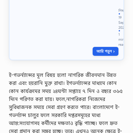
ণি
:
শিক্ষা
১
●
19
১
Sep
শ
2021
/
●
1
h
min
s
read
c
আরি পড়ুন ›
/
উ
ন্মু
ক্ত
-
ই-গভর্ন্যান্সের মূল বিষয় হলাে নাগরিক জীবনমান উন্নত
2
করা এবং হয়রানি মুক্ত রাখা। ইগভর্ন্যান্সের মাধ্যমে কোন
0
2
কোন কার্যক্রমের সময় ২৪ঘন্টা সপ্তাহে ৭ দিন ও বছরে ৩৬৫
1
দিনে পরিণত করা যায়। ফলে,নাগরিকরা নিজেদের
বি
ষ
সুবিধাজনক সময়ে সেবা গ্রহণ করতে পারে। বাংলাদেশে ই-
য়
গভর্ন্যান্স চালুর ফলে সরকারি দপ্তরসমূহের মধ্যে
:
ফি
আন্ত:সংযােগসহ কর্মীদের দক্ষতাও বৃদ্ধি পাচ্ছে। ফলে দ্রুত
ন্যা
সেবা প্রদান করা সম্ভব হচ্ছে। তবে। এখনও অনেক ক্ষেত্রে ই-
ন্স