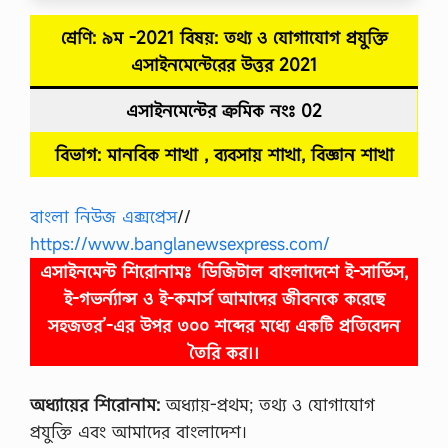
শ্রেণি: ৯ম -2021 বিষয়: তথ্য ও যোগাযোগ প্রযুক্তি
এসাইনমেন্টেরের উত্তর
2021
এসাইনমেন্টের ক্রমিক নংঃ 02
বিভাগ: মানবিক শাখা , ব্যবসায় শাখা, বিজ্ঞান শাখা
বাংলা নিউজ এক্সপ্রেস
//
https://www.banglanewsexpress.com/
এসাইনমেন্ট শিরোনামঃ
‘ডিজিটাল বাংলাদেশে ই-সার্ভিস,
ই-গভর্ন্যান্স ও ই-কমার্স আমাদের জীবনকে করেছে
সহজতর’-এর উপর ৩০০ শব্দের মধ্যে একটি প্রতিবেদন
তৈরি কর।
।
অধ্যায়ের শিরােনাম:
অধ্যায়-প্রথম; তথ্য ও যোগাযোগ
প্রযুক্তি এবং আমাদের বাংলাদেশ।