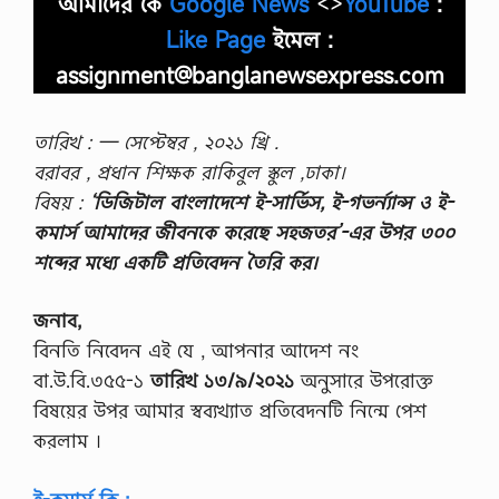
আমাদের কে
Google News
<>
YouTube
:
Like Page
ইমেল :
assignment@banglanewsexpress.com
তারিখ : — সেপ্টেম্বর , ২০২১ খ্রি .
বরাবর , প্রধান শিক্ষক রাকিবুল স্কুল ,ঢাকা।
বিষয় :
‘ডিজিটাল বাংলাদেশে ই-সার্ভিস, ই-গভর্ন্যান্স ও ই-
কমার্স আমাদের জীবনকে করেছে সহজতর’-এর উপর ৩০০
শব্দের মধ্যে একটি প্রতিবেদন তৈরি কর।
জনাব,
বিনতি নিবেদন এই যে , আপনার আদেশ নং
বা.উ.বি.৩৫৫-১
তারিখ ১৩/৯/২০২১
অনুসারে উপরােক্ত
বিষয়ের উপর আমার স্বব্যখ্যাত প্রতিবেদনটি নিন্মে পেশ
করলাম ।