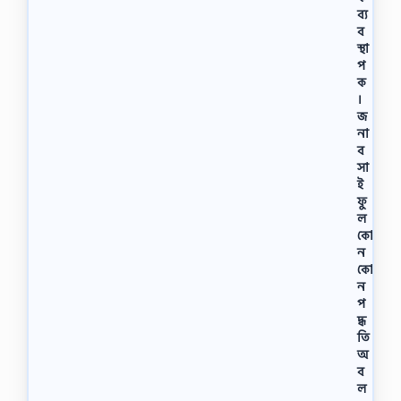
ব্য
ব
স্থা
প
ক
।
জ
না
ব
সা
ই
ফু
ল
কো
ন
কো
ন
প
দ্ধ
তি
অ
ব
ল