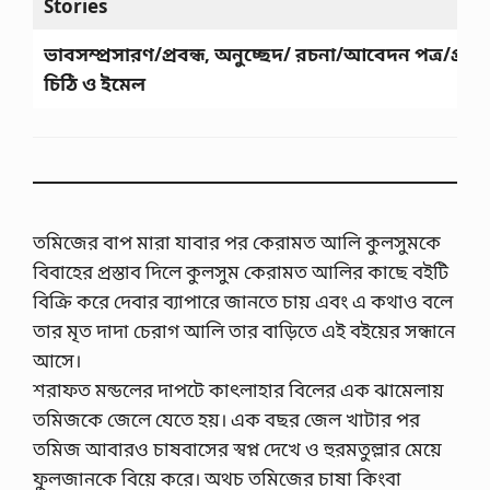
Stories
র
বা
ড়ী
ভাবসম্প্রসারণ/প্রবন্ধ, অনুচ্ছেদ/ রচনা
/
আবেদন পত্র/প্রতি
গ
চিঠি ও ইমেল
ভী
র
স
মু
দ্র
ব
ন্দ
র
তমিজের বাপ মারা যাবার পর কেরামত আলি কুলসুমকে
,
অ
বিবাহের প্রস্তাব দিলে কুলসুম কেরামত আলির কাছে বইটি
নু
বিক্রি করে দেবার ব্যাপারে জানতে চায় এবং এ কথাও বলে
চ্ছে
দ
তার মৃত দাদা চেরাগ আলি তার বাড়িতে এই বইয়ের সন্ধানে
মা
আসে।
তা
র
শরাফত মন্ডলের দাপটে কাৎলাহার বিলের এক ঝামেলায়
বা
তমিজকে জেলে যেতে হয়। এক বছর জেল খাটার পর
ড়ী
গ
তমিজ আবারও চাষবাসের স্বপ্ন দেখে ও হুরমতুল্লার মেয়ে
ভী
ফুলজানকে বিয়ে করে। অথচ তমিজের চাষা কিংবা
র