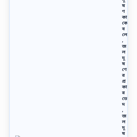
ষ
ণ
কা
কে
ব
লে
,
জ
ল
দূ
ষ
ণে
র
প্র
কা
র
ভে
দ
,
জ
ল
দূ
ষ