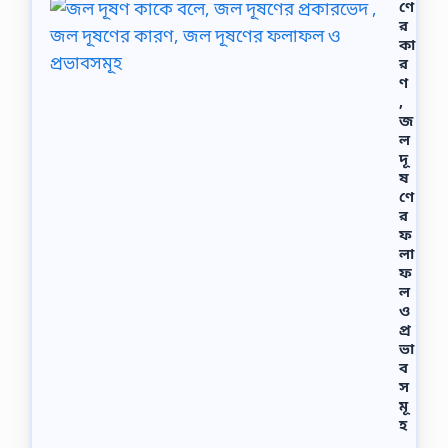
ণে
র
কা
র
ণ
,
জ
ল
দূ
ষ
ণে
র
ফ
লা
ফ
ল
ও
প্র
ভা
ব
স
মূ
হ
জ