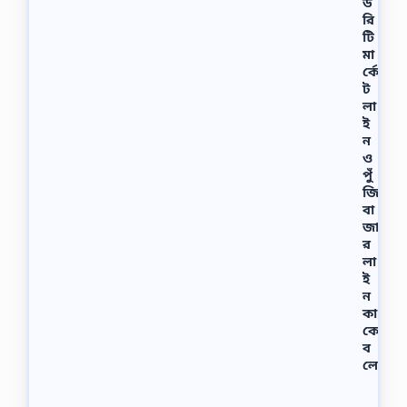
উ
রি
টি
মা
র্কে
ট
লা
ই
ন
ও
পুঁ
জি
বা
জা
র
লা
ই
ন
কা
কে
ব
লে
সি
কি