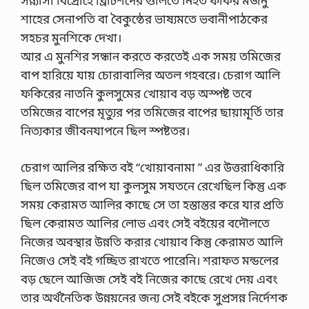
সন্ন্যাসী বিদ্রোহে ব্রিটিশদের গুলিতে নিহত ফকির মজনু
শাহের সেনাপতি বা বৈকুন্ঠের ভাষ্যমতে ভবানীপাঠকের
সহচর মুনশিকে দেখা।
আর এ মুনশির সন্ধান করতে করতেই এক সময় তমিজের
বাপ হারিয়ে যায় চোরাবালির অতল গহবরে। চেরাগ আলি
ফকিরের নাতনি কুলসুমের খোয়াব বড় অস্পষ্ট তবে
তমিজের বাপের মৃত্যুর পর তমিজের বাপের ছায়ামূর্তি তার
নিত্যকার জীবনযাপনে ছিল স্পষ্টতর।
চেরাগ আলির রক্ষিত বই “খোয়াবনামা ” এর উত্তরাধিকারি
ছিল তমিজের বাপ যা কুলসুম সযতনে রেখেছিল কিন্তু এক
সময় কেরামত আলির কাছে সে তা হস্তান্তর করে যার প্রতি
ছিল কেরামত আলির লোভ এবং সেই বইয়ের বদৌলতে
নিজের অবস্থার উন্নতি করার খোয়াব কিন্তু কেরামত আলি
নিজেও সেই বই গচ্ছিত রাখতে পারেনি। শরাফত মন্ডলের
বড় ছেলে আজিজ সেই বই নিজের কাছে রেখে দেয় এবং
তার অর্থনৈতিক উন্নয়নের জন্য সেই বইকে সুপ্রসন্ন নির্দেশক