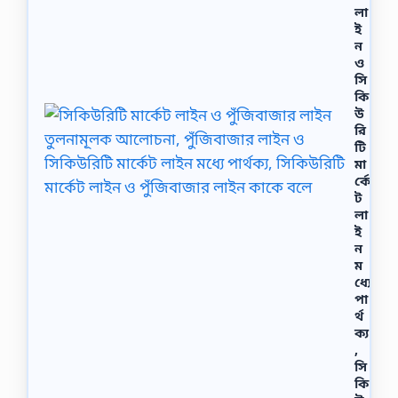
লা
ই
ন
ও
সি
কি
উ
রি
টি
মা
র্কে
ট
লা
ই
ন
ম
ধ্যে
পা
র্থ
ক্য
,
সি
কি