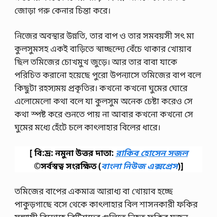
জোড়া গরু কেনার চিন্তা করে।
নিজের অবস্থার উন্নতি, তার বাপ ও তার সমবয়সী সৎ মা
কুলসুমসহ একই বাড়িতে স্বাচ্ছন্দ্যে বেঁচে থাকার খোয়াব
ছিল তমিজের চোখমুখ জুড়ে। আর তার বাবা যাকে
পরিচিত করানো হয়েছে পুরো উপন্যাসে তমিজের বাপ বলে
কিছুটা রহস্যময় প্রকৃতির। কখনো কখনো ঘুমের ঘোরে
এলোমেলো কথা বলে যা কুলসুম অনেক চেষ্টা করেও সে
কথা স্পষ্ট করে শুনতে পায় না আবার কখনো কখনো সে
ঘুমের মধ্যে হেঁটে চলে কাৎলাহার বিলের ধারে।
[ বি:দ্র: নমুনা উত্তর দাতা:
রাকিব হোসেন সজল
©সর্বস্বত্ব সংরক্ষিত
(
বাংলা নিউজ এক্সপ্রেস
)]
তমিজের বাপের একমাত্র আরাধ্য বা খোয়াব হচ্ছে
পাকুড়গাছে বসে থেকে কাৎলাহার বিল শাসনকারী ফকির