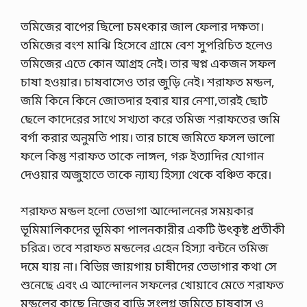
তমিজের বাপের ছিলো চমৎকার জাল ফেলার দক্ষতা।
তমিজের বংশ মাঝি হিসেবে গ্রামে বেশ সুপরিচিত হলেও
তমিজের এতে কোন আগ্রহ নেই। তার স্বপ্ন একজন সফল
চাষা হওয়ার। চাষবাসেও তার জুড়ি নেই। শরাফত মন্ডল,
জমি কিনে কিনে জোতদার হবার যার নেশা,তারই ছোট
ছেলে কাদেরের সাথে সখ্যতা করে তমিজ শরাফতের জমি
বর্গা করার অনুমতি পায়। তার চাষে জমিতে ফসল ভালো
ফলে কিন্তু শরাফত তাকে লাঙ্গল, গরু ইত্যাদির যোগান
দেওয়ার অজুহাতে তাকে ন্যায্য হিস্যা থেকে বঞ্চিত করে।
শরাফত মন্ডল হলো তেভাগা আন্দোলনের সময়কার
ভূমিমালিকদের ভূমিকা পালনকারীর একটি উৎকৃষ্ট প্রতীকী
চরিত্র। তবে শরাফত মন্ডলের এহেন হিস্যা বন্টনে তমিজ
দমে যায় না। বিভিন্ন জায়গায় চাষীদের তেভাগার কথা সে
শুনেছে এবং এ আন্দোলন সফলের খোয়াবে মেতে শরাফত
মন্ডলের কাছে নিজের বাড়ি সংলগ্ন জমিতে চাষবাস ও