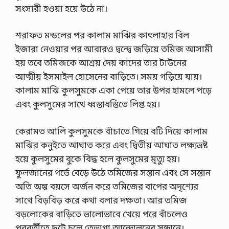
স
সংসারী হওয়া হয়ে উঠে না।
মু
দ্র
শরাফত মন্ডলের পর কালাম মাঝির কাৎলাহার বিল
ব
ন্দ
ইজারা নেওয়ার পর আবারও দ্বন্দ্বে জড়িয়ে তমিজ আসামী
র
হয় তবে তমিজকে আশ্রয় দেয় কাদের তার টাউনের
,
‘
আত্মীয় ইসমাইল হোসেনের বাড়িতে। সময় গড়িয়ে যায়।
মা
কালাম মাঝি কুলসুমকে একা পেয়ে তার উপর হামলে পড়ে
তা
র
এবং কুলসুমের সাথে ধ্বস্তাধস্তিতে লিপ্ত হয়।
বা
ড়ী
গ
কেরামত আলি কুলসুমকে বাঁচাতে গিয়ে বটি দিয়ে কালাম
ভী
মাঝির কনুইতে আঘাত করে এবং দ্বিতীয় আঘাত লক্ষ্যভ্রষ্ট
র
স
হয়ে কুলসুমের বুকে বিদ্ধ হলে কুলসুমের মৃত্যু হয়।
মু
ফুলজানের গর্ভে বেড়ে উঠে তমিজের সন্তান এবং সে সন্তান
দ্র
ব
অতি অল্প বয়সে অর্জন করে তমিজের বাপের অদৃশ্যের
ন্দ
সাথে বিড়বিড় করে কথা বলার দক্ষতা। আর তমিজ
র
’
বড়লোকের বাড়িতে ভালোভাবে খেয়ে পরে বাঁচলেও
গ
পরবর্তীতে ছুটে চলে তেভাগা আন্দোলনের সন্ধানে।
ভী