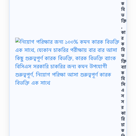
ক
বি
ভ
ক্তি
,
কা
র
ক
বি
ভ
ক্তি
ব্যাং
ক
বি
সি
এ
স
স
র
কা
রি
চা
ক