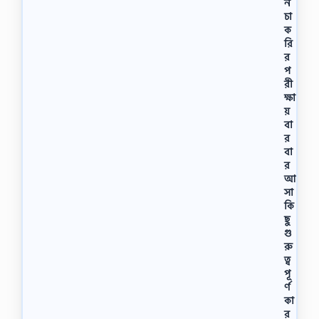
ন
চা
ক
রি
র
প
রী
ক্ষা
য়
বা
র
বা
র
আ
সা
কি
ছু
গু
রু
ত্ব
পূ
র্ণ
কা
র