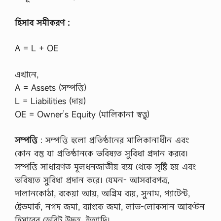
হিসাব সমীকরণ :
A = L + OE
এখানে,
A = Assets (সম্পত্তি)
L = Liabilities (দায়)
OE = Owner’s Equity (মালিকানা স্বত্ত্ব)
সম্পত্তি
: সম্পত্তি হলো প্রতিষ্ঠানের মালিকানাধীন এবং
কোন বস্তু যা প্রতিষ্ঠানকে ভবিষ্যত সুবিধা প্রদান করবে।
সম্পত্তি সাধারণত মূলধনজাতীয় ব্যয় থেকে সৃষ্টি হয় এবং
ভবিষ্যত সুবিধা প্রদান করে। যেমন- আসবাবপত্র,
দালানকোঠা, বকেয়া আয়, অগ্রিম ব্যয়, সুনাম, প্যাটেন্ট,
ট্রেডমার্ক, নগদ জমা, ব্যাংকে জমা, লাভ-লোকসান আবণ্টন
হিসাবের ডেবিট উদ্বৃত্ত, ইত্যাদি।