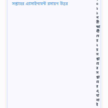
০
২
১
প
রী
ক্ষা
র্থী
দে
র
২
য়
স
প্তা
হে
র
স
প্তা
হে
র
এ্
যা
সা
ই