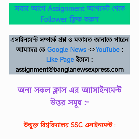
ল্লে
খি
সবার আগে Assignment আপডেট পেতে
ত
Follower ক্লিক করুন
ভ
র
সং
খ্যা
এসাইনমেন্ট সম্পর্কে প্রশ্ন ও মতামত জানাতে পারেন
বি
শি
আমাদের কে
Google News
<>
YouTube
:
ষ্ট
মৌ
Like Page
ইমেল :
লে
র
assignment@banglanewsexpress.com
নি
উ
ট্র
অন্য সকল ক্লাস এর অ্যাসাইনমেন্ট
ন
সং
উত্তর সমূহ :-
খ্যা
,
বাে
র
উন্মুক্ত বিশ্ববিদ্যালয়
SSC
এসাইনমেন্ট
:
ম
ডে
ল