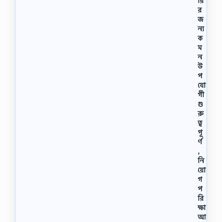
রি
র
জ
ন্য
ক
ম
ন
উ
প
যো
গী
গু
রু
ত্ব
পূ
র্ণ
,
নি
য়ো
গ
প
রি
ক্ষা
আ