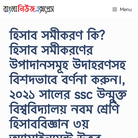
Skip
Menu
to
content
হিসাব সমীকরণ কি?
হিসাব সমীকরণের
উপাদানসমূহ উদাহরণসহ
বিশদভাবে বর্ণনা করুন।,
২০২১ সালের ssc উন্মুক্ত
বিশ্ববিদ্যালয় নবম শ্রেণি
হিসাববিজ্ঞান ৩য়