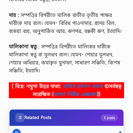
দায় :
সম্পত্তির বিপরীতে মালিক ব্যতীত তৃতীয় পক্ষের
দাবীকে দায় বলে। যেমন- বিবিধ পাওনাদার, প্রদেয় বিল,
বকেয়া ব্যয়, অনুপার্জিত আয়, ঋণপত্র, বন্ধকী ঋণ, ইত্যাদি।
মালিকানা স্বত্ত্ব
: সম্পত্তির বিপরীতে মালিকের দাবীকে
মালিকানা স্বত্ত্ব বা মূলধন বলে। যেমন- শেয়ার মূলধন,
শেয়ার অধিহার, জমাকৃত মুনাফা, সাধারণ সঞ্চিতি, বিশেষ
সঞ্চিতি, ইত্যাদি।
[ বি:দ্র: নমুনা উত্তর দাতা:
রাকিব হোসেন সজল
©সর্বস্বত্ব
সংরক্ষিত
(
বাংলা নিউজ এক্সপ্রেস
)]
Related Posts
3 posts
এ