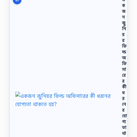
01
ক
জ
ন
জু
নি
য়
র
ফি
ল্ড
অ
ফি
সা
রে
র
কী
ধ
র
নে
র
যো
গ্য
তা
থা