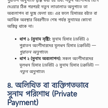
পুরাতন অনুপাতে বৃদ্ধি করা হয় এবং নতুন অংশীদার যোগ
শী
ল
দেওয়ার ঠিক পরপরই নতুন লাভালাভ অনুপাতে তা
দে
অবলোপন বা মুছে ফেলা হয়। এর ফলে হিসাবের বইতে বা
শে
…
আর্থিক অবস্থার বিবরণীতে শেষ পর্যন্ত সুনামের কোনো
অস্তিত্ব থাকে না।
ধাপ ১ (সুনাম সৃষ্টি):
সুনাম হিসাব (ডেবিট) ও
পুরাতন অংশীদারদের মূলধন হিসাব (ক্রেডিট) —
পুরাতন অনুপাতে
।
ধাপ ২ (সুনাম অবলোপন):
সকল অংশীদারদের
মূলধন হিসাব (ডেবিট) ও সুনাম হিসাব (ক্রেডিট) —
নতুন অনুপাতে
।
৪. অলিখিত বা ব্যক্তিগতভাবে
সুনাম পরিশোধ (Private
Payment)