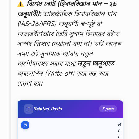
বিশেষ নোট (হিসাববিজ্ঞান মান – ২৬
অনুযায়ী):
আন্তর্জাতিক হিসাববিজ্ঞান মান
(IAS-26/IFRS) অনুযায়ী স্ব-সৃষ্ট বা
অভ্যন্তরীণভাবে তৈরি সুনাম হিসাবের বইতে
সম্পদ হিসেবে দেখানো যায় না। তাই অনেক
সময় এই সুনামকে আবার নতুন
অংশীদারসহ সবার মধ্যে
নতুন অনুপাতে
অবলোপন (Write off) করে বন্ধ করে
দেওয়া হয়।
Related Posts
3 posts
B
01
r
i