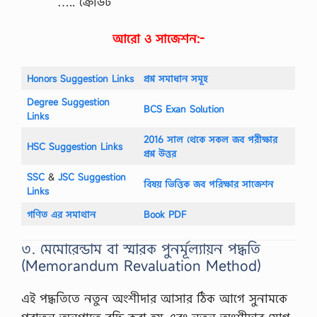
….. ক্রেডিট
,
গ্রা
মী
আরো ও সাজেশন:-
ণ
অ
র্থ
Honors Suggestion Links
প্রশ্ন সমাধান সমূহ
নী
তি
Degree Suggestion
র
BCS Exan Solution
Links
প্র
ধা
2016 সাল থেকে সকল জব পরীক্ষার
ন
HSC Suggestion Links
প্রশ্ন উত্তর
দি
ক
SSC
‍&
JSC Suggestion
স
বিষয় ভিত্তিক জব পরিক্ষার সাজেশন
Links
মূ
হ
গণিত এর সমাথান
Book PDF
ভূ
মি
কা
৩. মেমোরেন্ডাম বা স্মারক পুনর্মূল্যায়ন পদ্ধতি
:
(Memorandum Revaluation Method)
উ
ন্ন
য়
এই পদ্ধতিতে নতুন অংশীদার আসার ঠিক আগে সুনামকে
ন