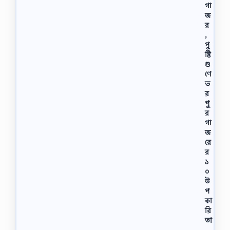
গা
জ
র
,
পু
ষ্টি
গু
ণে
ভ
র
পু
র
গা
জ
রে
র
১
০
উ
প
কা
রি
তা
,