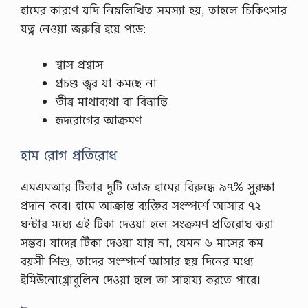
হামের কারণে যদি নিম্নলিখিত সমস্যা হয়, তাহলে চিকিৎসার
,
স্ব
যত্ন নেওয়া জরুরি হয়ে পড়ে:
প্ন
দো
ষ
শ্বাস প্রশ্বাস
থে
প্রচণ্ড জ্বর যা কমছে না
কে
মু
তীব্র মাথাব্যথা বা বিভ্রান্তি
ক্তি
হৃদরোগের আক্রমণ
পা
ও
য়া
হাম রোগ প্রতিরোধ
র
উ
পা
এমএমআর টিকার দুটি ডোজ হামের বিরুদ্ধে ৯৭% সুরক্ষা
য়
প্রদান করে। হামে আক্রান্ত ব্যক্তির সংস্পর্শে আসার ৭২
স্ব
প্ন
ঘন্টার মধ্যে এই টিকা দেওয়া হলে সংক্রমণ প্রতিরোধ করা
দো
সম্ভব। যাদের টিকা দেওয়া যায় না, যেমন ৬ মাসের কম
ষ
হ
বয়সী শিশু, তাদের সংস্পর্শে আসার ছয় দিনের মধ্যে
লো
ইমিউনোগ্লোবুলিন দেওয়া হলে তা সাহায্য করতে পারে।
এ
ক
জ