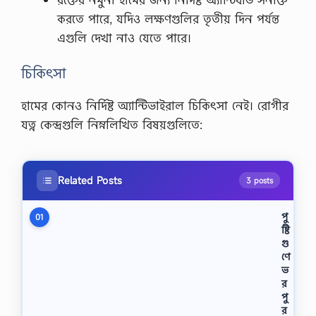
করতে পারে, যদিও লক্ষণগুলির তৃতীয় দিন পর্যন্ত
এগুলি দেখা নাও যেতে পারে।
চিকিৎসা
হামের কোনও নির্দিষ্ট অ্যান্টিভাইরাল চিকিৎসা নেই। রোগীর
যত্ন কেন্দ্রগুলি নিম্নলিখিত বিষয়গুলিতে:
Related Posts
3 posts
পু
01
ষ্টি
গু
ণে
ভ
র
পু
র