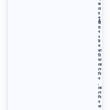
জ
রে
র
পু
ষ্টি
গু
ণ
ও
উ
প
কা
রি
তা
জে
নে
নি
ন
,
জে
নে
নি
ন
গা