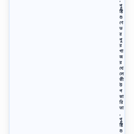
পু
ষ্টি
গু
ণে
ভ
র
পু
র
গা
জ
র
খে
লে
কী
উ
প
কা
রি
তা
,
পু
ষ্টি
গু