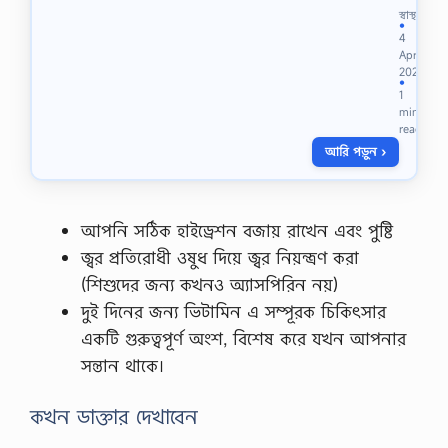
বে
স্বাস্থ্য
স্ব
●
4
প্ন
Apr
দো
2024
ষ
●
1
ব
min
ন্ধ
read
ক
আরি পড়ুন ›
র
বে
ন
?
,
আপনি সঠিক হাইড্রেশন বজায় রাখেন এবং পুষ্টি
স্ব
জ্বর প্রতিরোধী ওষুধ দিয়ে জ্বর নিয়ন্ত্রণ করা
প্ন
দো
(শিশুদের জন্য কখনও অ্যাসপিরিন নয়)
ষ
দুই দিনের জন্য ভিটামিন এ সম্পূরক চিকিৎসার
ব
ন্ধ
একটি গুরুত্বপূর্ণ অংশ, বিশেষ করে যখন আপনার
ক
সন্তান থাকে।
রা
র
উ
কখন ডাক্তার দেখাবেন
পা
য়