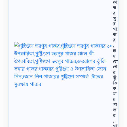
ণে
ভ
র
পু
র
গা
জ
র
,
হৃ
দ
রো
গে
র
ঝুঁ
কি
ক
মা
য়
গা
জ
র
,
গা