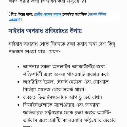
ক্ষতি করার জন্য ডিজাইন করা সফ্টওয়্যার।
ক
র
হ
[ বি:দ্র: উত্তর দাতা:
রাকিব হোসেন সজল
©সর্বস্বত্ব সংরক্ষিত
(
বাংলা নিউজ
ও
এক্সপ্রেস
)]
য়া
সাইবার অপরাধ প্রতিরোধের উপায়
য়
আ
গা
সাইবার অপরাধ থেকে নিজেকে রক্ষা করার জন্য বেশ কিছু
মী
ব
পদক্ষেপ নেওয়া যায়। যেমন-
ছ
র
ও
আপনার সকল অনলাইন অ্যাকাউন্টের জন্য
এ
শক্তিশালী এবং অনন্য পাসওয়ার্ড ব্যবহার করা।
টি
…
অপরিচিত ইমেল, টেক্সট মেসেজ এবং সোশ্যাল
মিডিয়া মেসেজ থেকে সতর্ক থাকা।
ব্যবহৃত ডিভাইসগুলোকে আপ টু ডেট রাখা।
ডিভাইসগুলোকে ম্যালওয়্যার এবং অন্যান্য
ক্ষতিকারক সফ্টওয়্যার থেকে রক্ষা করতে অ্যান্টি-
ভাইরাস এবং অ্যান্টি-ম্যালওয়্যার সফ্টওয়্যার ব্যবহার