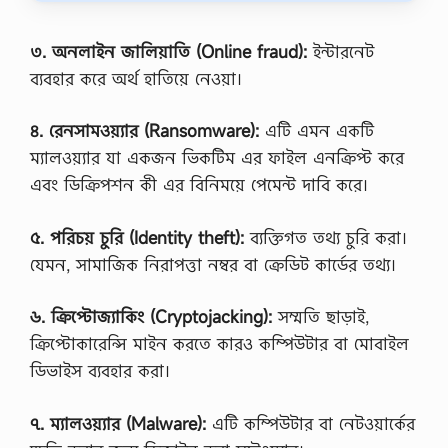
র্থী
দে
র
৩. অনলাইন জালিয়াতি (Online fraud):
ইন্টারনেট
অ্
ব্যবহার করে অর্থ হাতিয়ে নেওয়া।
যা
সা
ই
৪. রেনসামওয়্যার (Ransomware):
এটি এমন একটি
ন
ম্যালওয়্যার যা একজন ভিকটিম এর ফাইল এনক্রিপ্ট করে
মে
ন্টে
এবং ডিক্রিপশন কী এর বিনিময়ে পেমেন্ট দাবি করে।
র
মা
ধ্য
৫. পরিচয় চুরি (Identity theft):
ব্যক্তিগত তথ্য চুরি করা।
মে
যেমন, সামাজিক নিরাপত্তা নম্বর বা ক্রেডিট কার্ডের তথ্য।
মূ
ল্যা
য়
৬. ক্রিপ্টোজ্যাকিং (Cryptojacking):
সম্মতি ছাড়াই,
নে
র
ক্রিপ্টোকারেন্সি মাইন করতে কারও কম্পিউটার বা মোবাইল
বি
ডিভাইস ব্যবহার করা।
ষ
য়
টি
৭. ম্যালওয়্যার (Malware):
এটি কম্পিউটার বা নেটওয়ার্কের
কা
র্য