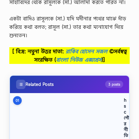
সাহাবিদের থেকে রাসূলকে (সা.) আলাদা করতে পারত না।
একটা বাদিও রাসূলকে (সা.) যদি মদীনার পথের মাঝে দাঁড়
করিয়ে কথা বলত; রাসূল (সা.) তার কথা মনোযোগ দিয়ে
শুনতেন।
[ বি:দ্র: নমুনা উত্তর দাতা:
রাকিব হোসেন সজল
©সর্বস্বত্ব
সংরক্ষিত
(
বাংলা নিউজ এক্সপ্রেস
)]
Related Posts
3 posts
h
01
s
c
পৌ
র
নী
তি