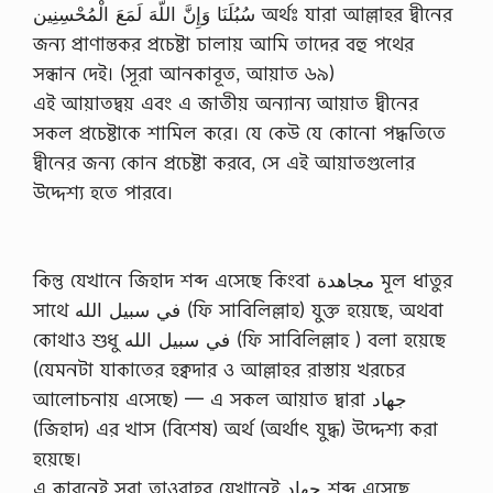
سُبُلَنَا وَإِنَّ اللَّهَ لَمَعَ الْمُحْسِنِين অর্থঃ যারা আল্লাহর দ্বীনের
জন্য প্রাণান্তকর প্রচেষ্টা চালায় আমি তাদের বহু পথের
সন্ধান দেই। (সূরা আনকাবূত, আয়াত ৬৯)
এই আয়াতদ্বয় এবং এ জাতীয় অন্যান্য আয়াত দ্বীনের
সকল প্রচেষ্টাকে শামিল করে। যে কেউ যে কোনো পদ্ধতিতে
দ্বীনের জন্য কোন প্রচেষ্টা করবে, সে এই আয়াতগুলোর
উদ্দেশ্য হতে পারবে।
কিন্তু যেখানে জিহাদ শব্দ এসেছে কিংবা مجاهدة মূল ধাতুর
সাথে في سبيل الله (ফি সাবিলিল্লাহ) যুক্ত হয়েছে, অথবা
কোথাও শুধু في سبيل الله (ফি সাবিলিল্লাহ ) বলা হয়েছে
(যেমনটা যাকাতের হক্বদার ও আল্লাহর রাস্তায় খরচের
আলোচনায় এসেছে) — এ সকল আয়াত দ্বারা جهاد
(জিহাদ) এর খাস (বিশেষ) অর্থ (অর্থাৎ যুদ্ধ) উদ্দেশ্য করা
হয়েছে।
এ কারনেই সূরা তাওবাহর যেখানেই جهاد শব্দ এসেছে