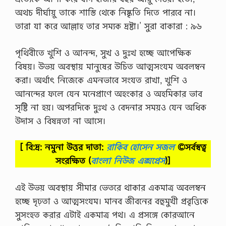
অথচ দীর্ঘায়ু তাকে শাস্তি থেকে নিষ্কৃতি দিতে পারবে না।
তারা যা করে আল্লাহ তার সম্যক দ্রষ্টা।’ সুরা বাকারা : ৯৬
পৃথিবীতে খুশি ও আনন্দ, সুখ ও দুঃখ হচ্ছে আপেক্ষিক
বিষয়। উভয় অবস্থায় মানুষের উচিত আত্মসংযম অবলম্বন
করা। অর্থাৎ নিজেকে এমনভাবে সংযত রাখা, খুশি ও
আনন্দের ফলে যেন মনেপ্রাণে অহংকার ও অহমিকার ভাব
সৃষ্টি না হয়। অপরদিকে দুঃখ ও বেদনার সময়ও যেন অধিক
উদাস ও বিষন্নতা না আসে।
[ বি:দ্র: নমুনা উত্তর দাতা:
রাকিব হোসেন সজল
©সর্বস্বত্ব
সংরক্ষিত
(
বাংলা নিউজ এক্সপ্রেস
)]
এই উভয় অবস্থায় সীমার ভেতরে থাকার একমাত্র অবলম্বন
হচ্ছে দৃঢ়তা ও আত্মসংযম। মানব জীবনের বহুমুখী প্রবৃত্তিকে
সুসংহত করার এটাই একমাত্র পথ। এ প্রসঙ্গে কোরআনে