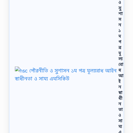
ও
সু
শা
স
ন
১
ম
প
ত্র
মূ
ল্য
বো
ধ
আ
ই
ন
স্বা
ধী
ন
তা
ও
সা
ম্য
এ