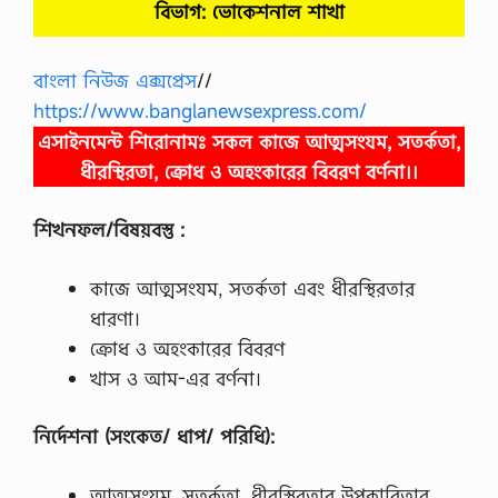
বিভাগ: ভোকেশনাল
শাখা
বাংলা নিউজ এক্সপ্রেস
//
https://www.banglanewsexpress.com/
এসাইনমেন্ট শিরোনামঃ সকল কাজে আত্মসংযম, সতর্কতা,
ধীরস্থিরতা, ক্রোধ ও অহংকারের বিবরণ বর্ণনা।।
শিখনফল/বিষয়বস্তু :
কাজে আত্মসংযম, সতর্কতা এবং ধীরস্থিরতার
ধারণা।
ক্রোধ ও অহংকারের বিবরণ
খাস ও আম-এর বর্ণনা।
নির্দেশনা (সংকেত/ ধাপ/ পরিধি):
আত্মসংযম, সতর্কতা, ধীরস্থিরতার উপকারিতার