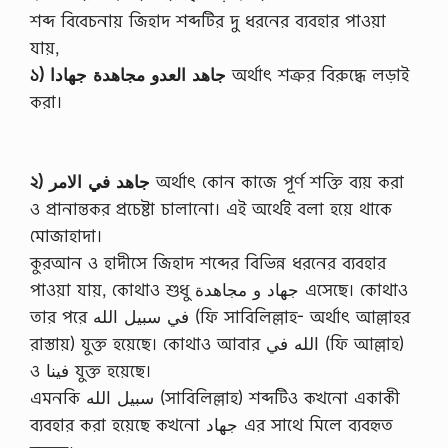
i
শব্দ বিবেচনায় জিহাদ শব্দটির দু ধরনের ব্যবহার পাওয়া
n
k
যায়,
s
১) جاهد العدو مجاهدة جهادا
অর্থাৎ শত্রুর বিরুদ্ধে লড়াই
…
করা।
২) جاهد في الامر
অর্থাৎ কোন কাজে পূর্ণ শক্তি ব্যয় করা
ও প্রানান্তকর প্রচেষ্টা চালানো। এই অর্থেই বলা হয়ে থাকে
মোজাহাদা।
কুরআন ও হাদীসে জিহাদ শব্দের বিভিন্ন ধরনের ব্যবহার
পাওয়া যায়, কোথাও শুধু جهاد و مجاهدة এসেছে। কোথাও
তার পরে في سبيل الله (ফি সাবিলিল্লাহ- অর্থাৎ আল্লাহর
রাস্তায়) যুক্ত হয়েছে। কোথাও আবার الله في (ফি আল্লাহ)
ও فينا যুক্ত হয়েছে।
এমনকি سبيل الله (সাবিলিল্লাহ) শব্দটিও কখনো একাকী
ব্যবহার করা হয়েছে কখনো جهاد এর সাথে মিলে ব্যবহৃত