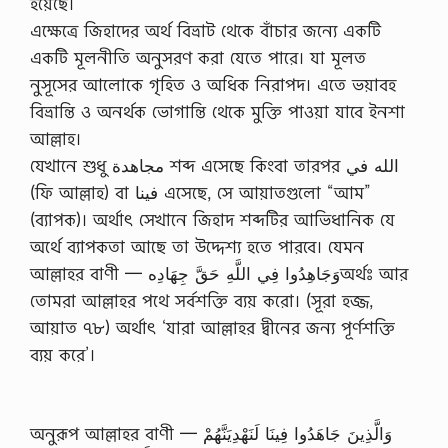
হয়েছে।
এক্ষেত্রে জিহাদের অর্থ বিভ্রাট থেকে বাঁচার জন্যে একটি
একটি মূলনীতি অনুসরণ করা যেতে পারে। যা মূলত
নুসূসের আলোকে গৃহিত ও অধিক নিরাপদ। এতে ভয়াবহ
বিভ্রান্তি ও অনর্থক ভোগান্তি থেকে মুক্তি পাওয়া যাবে ইনশা
আল্লাহ।
যেখানে শুধু مجاهدة শব্দ এসেছে কিংবা তারপর الله في
(ফি আল্লাহ) বা فينا এসেছে, সে আয়াতগুলো “আম”
(ব্যাপক)। অর্থাৎ সেখানে জিহাদ শব্দটির আভিধানিক যে
অর্থে ব্যাপকতা আছে তা উদ্দেশ্য হতে পারবে। যেমন
আল্লাহর বাণী — وَجَاهِدُوا فِي اللَّهِ حَقَّ جِهَادِهঅর্থঃ আর
তোমরা আল্লাহর পথে সর্বশক্তি ব্যয় করো। (সূরা হজ্জ,
আয়াত ৭৮) অর্থাৎ ‘যারা আল্লাহর দ্বীনের জন্য পূর্ণশক্তি
ব্যয় করে’।
অনুরূপ আল্লাহর বাণী — وَالَّذِينَ جَاهَدُوا فِينَا لَنَهْدِيَنَّهُمْ