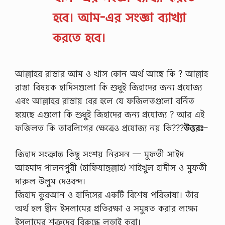
আ
কা
হবে।
আম-এর সংজ্ঞা ব্যাখ্যা
রে
পে
করতে হবে।
তে
ক্লি
ক
ক
আল্লাহর রাস্তার আম ও খাস কোন অর্থ আছে কি ? আল্লাহ
রু
ন
রাস্তা বিষয়ক হাদিসগুলো কি শুধুই জিহাদের জন্য প্রযোজ্য
P
এবং আল্লাহর রাস্তায় বের হলে যে ফজিলতগুলো বর্নিত
D
F
হয়েছে এগুলো কি শুধুই জিহাদের জন্য প্রযোজ্য ? আর এই
L
ফজিলত কি তাবলিগের ক্ষেত্রেও প্রযোজ্য নয় কি???
উত্তরঃ
–
i
n
k
জিহাদ সংক্রান্ত কিছু সংশয় নিরসন — মুফতী সাইদ
s
I
আহমাদ পালনপুরী (হাফিযাহুল্লাহ) শাইখুল হাদীস ও মুফতী
m
দারুল উলুম দেওবন্দ।
a
g
জিহাদ কুরআন ও হাদিসের একটি বিশেষ পরিভাষা। তাঁর
e
অর্থ হল দ্বীন ইসলামের প্রতিরক্ষা ও সমুন্নত করার লক্ষ্যে
s
L
ইসলামের শত্রুদের বিরুদ্ধে লড়াই করা।