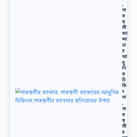
,
পা
ক
স্থ
লী
ক্যা
ন্সা
রে
র
আ
ধু
নি
ক
চি
কি
ৎ
সা
,
পা
ক
স্থ
লী
র