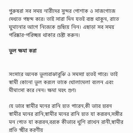
র
জ
পুরুষরা সব সময় নারীদের সুন্দর পোশাক ও সাজগোজে
ন্য
দেখতে পছন্দ করে। তাই সারা দিন যতই ব্যস্ত থাকুন, রাতে
প্যা
রা
ঘুমানোর আগে নিজেকে গুছিয়ে নিন। এছাড়া সব সময়
সি
পরিষ্কার-পরিচ্ছন্ন থাকার চেষ্টা করুন।
টা
ম
ল
ভুল ক্ষমা করা
ব্য
ব
হা
র
সংসারে অনেক ভুলবোঝাবুঝি ও সমস্যা হতেই পারে। তাই
ক
রা
স্বামী কোনো ভুল করলে তাকে খোলামেলা বলেন এবং
হ
মীমাংসা করে নেন। ক্ষমা মহৎ গুণ।
য়
,
প্যা
যে ভাবে স্বামীর মনের রানি হতে পারেন,কী ভাবে হবেন
রা
সি
স্বামীর মনের রানি,স্বামীর মনের রানি হতে যা করবেন,সঙ্গীর
টা
মন পেতে যা করবেন,বরকে কীভাবে খুশি রাখেন রানী,স্বামীর
ম
ল
প্রতি স্ত্রীর করণীয়
…