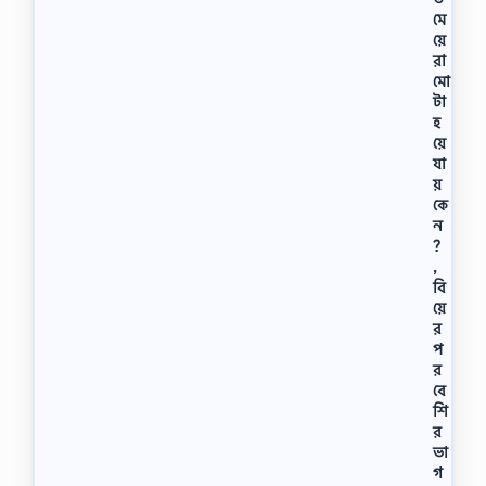
মে
য়ে
রা
মো
টা
হ
য়ে
যা
য়
কে
ন
?
,
বি
য়ে
র
প
র
বে
শি
র
ভা
গ