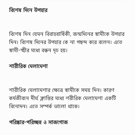
জে
র
বিশেষ দিনে উপহার
ল
ক্ষ
ণ
গু
বিশেষ দিন যেমন বিবাহবার্ষিকী, জন্মদিনের স্বামীকে উপহার
লি
দিন। বিশেষ দিনের উপহার কে না পছন্দ করে বলেন। এতে
চি
ন
স্বামী-স্ত্রীর মধ্যে বন্ধন দৃঢ হয়।
বে
ন
,
শারীরিক মেলামেশা
কে
ন
দী
র্ঘ
শারীরিক মেলামেশার ক্ষেত্রে স্বামীকে সময় দিন। কারণ
স্থা
য়ী
কর্মজীবনে দীর্ঘ ক্লান্তির মধ্যে শরীরিক মেলামেশা একটি
ব্য
বিনোদন। এতে সম্পর্ক ভালো থাকে।
থা
ব্য
ব
পরিষ্কার-পরিচ্ছন্ন ও সাজগোজ
স্থা
প
না