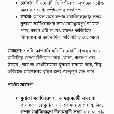
ফোকাস
: দীর্ঘমেয়াদী স্থিতিশীলতা, সম্পদের সর্বোচ্চ
লা
মি
ব্যবহার এবং ইনভেস্টমেন্টের ফলাফল।
ব্যাং
সমস্যা
: অনেক সময় সম্পদ সর্বাধিনকরণের লক্ষ্য
কে
র
মুনাফা সর্বাধিকরণের সাথে সামঞ্জস্যপূর্ণ না হতে
বি
পারে, কারণ এটি কখনও কখনও অতিরিক্ত
নি
য়ো
বিনিয়োগ বা ব্যয়ের দিকে পরিচালিত হতে পারে।
গে
র
উদাহরণ
: একটি কোম্পানি যদি দীর্ঘমেয়াদী প্রকল্পের জন্য
খা
ত
অতিরিক্ত সম্পদ বিনিয়োগ করে (যেমন, গবেষণা এবং
কী
উন্নয়ন), তবে তা প্রাথমিকভাবে মুনাফা কমাতে পারে, কিন্তু
কী
?
ভবিষ্যতে প্রতিষ্ঠানের বৃদ্ধির জন্য গুরুত্বপূর্ণ হতে পারে।
,
ই
স
পার্থক্য
সারাংশ
:
লা
মি
ক
মুনাফা
সর্বাধিকরণ
মূলত
স্বল্পমেয়াদী
লক্ষ্য
যা
বি
প্রাথমিকভাবে মুনাফা বাড়াতে মনোযোগ দেয়, কিন্তু
নি
য়ো
সম্পদ
সর্বাধিনকরণ
দীর্ঘমেয়াদী
লক্ষ্য
, যেখানে ফার্ম