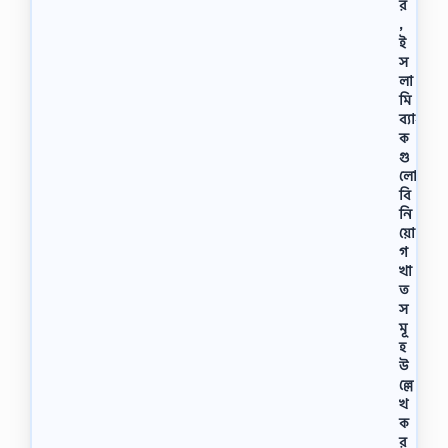
র
,
ই
স
লা
মি
ব্যাং
ক
গু
লো
বি
নি
য়ো
গ
খা
ত
স
মূ
হ
উ
ল্লে
খ
ক
র