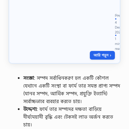
ই
স
লা
শিক্ষা
মী
●
4
ব্যাং
Dec
কে
2022
র
●
1
বি
min
নি
read
য়ো
আরি পড়ুন ›
গে
র
খা
ত
স
সংজ্ঞা
: সম্পদ সর্বাধিনকরণ হল একটি কৌশল
মূ
যেখানে একটি সংস্থা বা ফার্ম তার সমস্ত প্রাপ্য সম্পদ
হ
উ
(মানব সম্পদ, আর্থিক সম্পদ, প্রযুক্তি ইত্যাদি)
ল্লে
সর্বোচ্চভাবে ব্যবহার করতে চায়।
খ
ক
উদ্দেশ্য
: ফার্ম তার সম্পদের দক্ষতা বাড়িয়ে
র
দীর্ঘমেয়াদী বৃদ্ধি এবং টেকসই লাভ অর্জন করতে
,
ই
চায়।
স