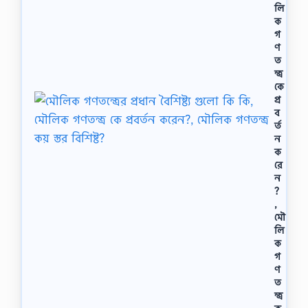
লি
ক
গ
ণ
ত
ন্ত্র
কে
প্র
ব
র্ত
ন
ক
রে
ন
?
,
মৌ
লি
ক
গ
ণ
ত
ন্ত্র