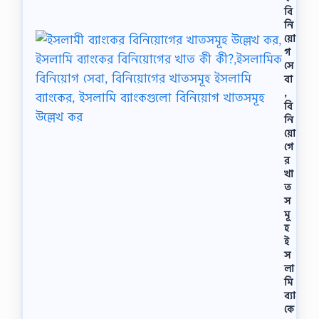
বি
নি
য়ো
গ
সে
বা
,
বি
নি
য়ো
গে
র
খা
ত
স
মূ
হ
ই
স
লা
মি
ব্যাং
কে