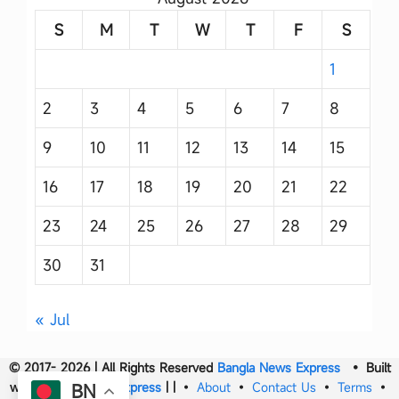
S
M
T
W
T
F
S
1
2
3
4
5
6
7
8
9
10
11
12
13
14
15
16
17
18
19
20
21
22
23
24
25
26
27
28
29
30
31
« Jul
© 2017- 2026 | All Rights Reserved
Bangla News Express
• Built
with
Bangla News Express
|
|
•
About
•
Contact Us
•
Terms
•
BN