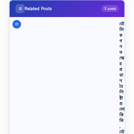
Related Posts
3 posts
মৌ
01
লি
ক
গ
ণ
ত
ন্ত্রে
র
প্র
ধা
ন
বৈ
শি
ষ্ট্য
গু
লো
কি
কি
,
মৌ