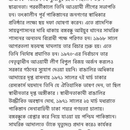
ছাত্রনেতা। পরবর্তীকালে তিনি আওয়ামী লীগের সভাপতি
হন। তৎকালীন পূর্ব পাকিস্তানের জনগণের স্বাধিকার
প্রতিষ্ঠার লক্ষ্যে ছয় দফা ঘােষণা করেন। এতে প্রাদেশিক
সায়ত্বশাসনের দাবি থাকায় বঙ্গবন্ধু আইয়ুব খানের সামরিক
শাসনের অন্যতম বিরােধী পক্ষে পরিণত হন। ১৯৬৮ সালে
আগরতলা ষড়যন্ত্র মামলায় তার বিচার শুরু হয়। এতে
তিনি নির্দোষ প্রমাণিত হন। ১৯৭০-এর নির্বাচনে তার
নেতৃত্বাধীন আওয়ামী লীগ বিপুল বিজয় অর্জন করলেও
সরকার গঠনের সুযােগ দেওয়া হয়নি। বাঙালির অধিকার
আদায়ের দৃপ্ত বাসনায় ১৯৭১ সালের ৭ই মার্চ ঢাকার
রেসকোর্স ময়দানে তিনি যে ঐতিহাসিক ভাষণ দেন, তা ছিল
স্বাধীনতার দৃপ্ত অঙ্গীকার । স্বাধীনতাকামী বাঙালির
উজ্জীবিত অবস্থান দেখে, ১৯৭১ সালের ২৫ মার্চ মধ্যরাতে
পাকিস্তান সেনাবাহিনী ঢাকা শহরে গণহত্যা চালায়।
বঙ্গবন্ধুকে গ্রেপ্তার করে নিয়ে যাওয়া হয় পশ্চিম পাকিস্তানে।
সামরিক আদালতে তাঁকে মৃত্যুদণ্ড প্রদান করেও কার্যকর