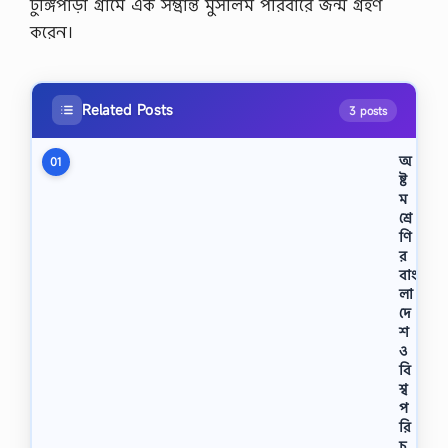
টুঙ্গিপাড়া গ্রামে এক সম্ভ্রান্ত মুসলিম পরিবারে জন্ম গ্রহণ
করেন।
Related Posts
3 posts
অ
01
ষ্ট
ম
শ্রে
ণি
র
বাং
লা
দে
শ
ও
বি
শ্ব
প
রি
চ