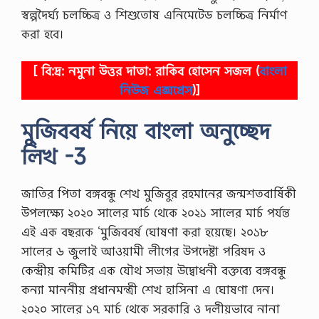
স্বল্পদৈর্ঘ্য চলচ্চিত্র ও শিশুতােষ এনিমেটেড চলচ্চিত্র নির্মাণ
করা হবে।
[ বি:দ্র: নমুনা উত্তর দাতা: রাকিব হোসেন সজল (
বাংলা
নিউজ এক্সপ্রেস
)]
মুজিববর্ষ নিয়ে বাংলা অনুচ্ছেদ
লিখ -3
জাতির পিতা বঙ্গবন্ধু শেখ মুজিবুর রহমানের জন্মশতবার্ষিকী
উপলক্ষ্যে ২০২০ সালের মার্চ থেকে ২০২১ সালের মার্চ পর্যন্ত
এই এক বছরকে ‘মুজিববর্ষ ঘােষণা করা হয়েছে। ২০১৮
সালের ৬ জুলাই আওয়ামী লীগের উপদেষ্টা পরিষদ ও
কেন্দ্রীয় কমিটির এক যৌথ সভায় উদ্বোধনী বক্তব্যে বঙ্গবন্ধু
কন্যা মাননীয় প্রধানমন্ত্রী শেখ হাসিনা এ ঘােষণা দেন।
২০২০ সালের ১৭ মার্চ থেকে সরকারি ও দলীয়ভাবে নানা