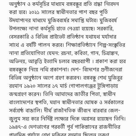
অনুষ্ঠান ও কর্মসূচির মাধ্যমে বঙ্গবন্ধুর প্রতি শ্রদ্ধা নিবেদন
করা হবে। ২০২১ সালের স্বাধীনতার পাশ বছর পূর্তি
উদযাপনের মাধ্যমে মুজিববর্ষের সমাপ্তি ঘটবে। মুজিববর্ষ
উপলক্ষ্যে নানা কর্মসূচি হাতে নেওয়া হয়েছে। সরকারি,
বেসরকারি ও বিভিন্ন প্রাইভেট প্রতিষ্ঠান যথাযথ মর্যাদার
সাথে এ বর্ষটি পালন করবে। শিক্ষাপ্রতিষ্ঠানে শিল্প-সংস্কৃতির
নানা প্রতিযােগিতা যেমন: রচনা, কবিতা, গান, চিত্রাঙ্কন,
অভিনয়, আবৃত্তি ইত্যাদি চলবে বছরব্যাপী । প্রকাশ করা হবে
বঙ্গবন্ধুকে নিয়ে নথি প্রকাশনা। দেশ- বিদেশের গুণীজনেরা
বিভিন্ন অনুষ্ঠানে অংশ গ্রহণ করবেন। বঙ্গবন্ধু শেখ মুজিবুর
রহমান ১৯২০ সালের ১৭ মার্চ গােপালগঞ্জের টুঙ্গিপাড়ায়
জন্মগ্রহণ করেন। তিনি আমাদের জাতীর পিতা, স্বাধীন
বাংলাদেশের স্থপতি, মহান স্বাধীনতার ঘােষক ও সর্বকালের
সর্বশ্রেষ্ঠ বাঙালি। দীর্ঘ রাজনৈতিক জীবনে বারবার জেল-
জুলুম সহ্য করে নির্দিষ্ট লক্ষ্যের দিকে অগ্রসর হয়েছেন তিনি।
১৯৪৭-এ দেশভাগের পরবর্তী পূর্ব পাকিস্তানের রাজনীতির
প্রাথমিক পর্যায়ে শেখ মুজিবুর রহমান ছিলেন তরুণ