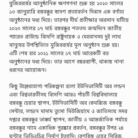
মুজিববর্ষের আনুষ্ঠানিক ক্ষণগণনা শুরু হয় ২০২০ সালের
সু
পা
১০ জানুয়ারি বঙ্গবন্ধুর স্বদেশ প্রত্যাবর্তন দিবসে এক বর্ণাঢ্য
র
অনুষ্ঠানের মধ্য দিয়ে। তারপর দীর্ঘ প্রতীক্ষার অবসান ঘটিয়ে
সা
জে
২০২০ সালের ১৭ মার্চ বঙ্গবন্ধুর শততম জন্মদিনে জাতীয়
শ
প্যারেড গ্রাউন্ডে বিদেশি রাষ্ট্রনায়ক ও মেহমানসহ দুই লাখ
ন
|
মানুষের উপস্থিতিতে মুজিববর্ষের মূল অনুষ্ঠান শুরু হয়।
মা
এটি শেষ হবে ২০২১ সালের ১৭ মার্চ আরেকটি বড়
ন
ব
অনুষ্ঠানের মধ্য দিয়ে। তার আগে বছরব্যাপী, থাকছে নানা
ম
ধরনের আয়ােজন।
নো
বি
জ্ঞা
কিছু উল্লেখযােগ্য পরিকল্পনা হলাে ইউনিভার্সিটি অব লন্ডন
ন
…
এবং বিশ্বভারতীসহ বিদেশি আরও পাঁচটি বিশ্ববিদ্যালয়ে
বঙ্গবন্ধু চেয়ার স্থাপন, ইউনিভার্সিটি অব কেমব্রিজে বঙ্গবন্ধু
সেন্টার, লন্ডনে মাদাম তুসাে মিউজিয়ামে ও জাতিসংঘ সদর
দপ্তরে বঙ্গবন্ধুর ভাস্কর্য স্থাপন, জাতীয় ও আন্তর্জাতিক পর্যায়ে
বঙ্গবন্ধুর নামে একাধিক পুরষ্কার প্রবর্তন, বঙ্গবন্ধুর উপর ২৪
ঘণ্টার ভিডিওচিত্র নির্মাণ ইত্যাদি। বেশকিছু ওয়েব সিরিজ,