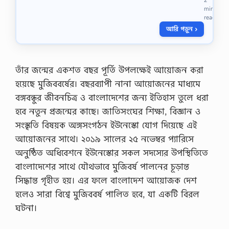
l
min
o
read
a
আরি পড়ুন ›
d
মা
ন
ব
ম
তাঁর জন্মের একশত বছর পূর্তি উপলক্ষেই আয়ােজন করা
নো
হয়েছে মুজিববর্ষের। বছরব্যাপী নানা আয়ােজনের মাধ্যমে
বি
জ্ঞা
বঙ্গবন্ধুর জীবনচিত্র ও বাংলাদেশের জন্য ইতিহাস তুলে ধরা
ন
হবে নতুন প্রজন্মের কাছে। জাতিসংঘের শিক্ষা, বিজ্ঞান ও
ও
স
সংস্কৃতি বিষয়ক অঙ্গসংগঠন ইউনেস্কো যােগ দিয়েছে এই
মা
আয়ােজনের সাথে। ২০১৯ সালের ২৫ নভেম্বর প্যারিসে
জ
ক
অনুষ্ঠিত অধিবেশনে ইউনেস্কোর সকল সদস্যের উপস্থিতিতে
র্ম
বাংলাদেশের সাথে যৌথভাবে মুজিবর্ষ পালনের চূড়ান্ত
অ
না
সিদ্ধান্ত গৃহীত হয়। এর ফলে বাংলাদেশ আয়ােজক দেশ
র্স
হলেও সারা বিশ্বে মুজিববর্ষ পালিত হবে, যা একটি বিরল
১
ম
ঘটনা।
ব
র্ষ