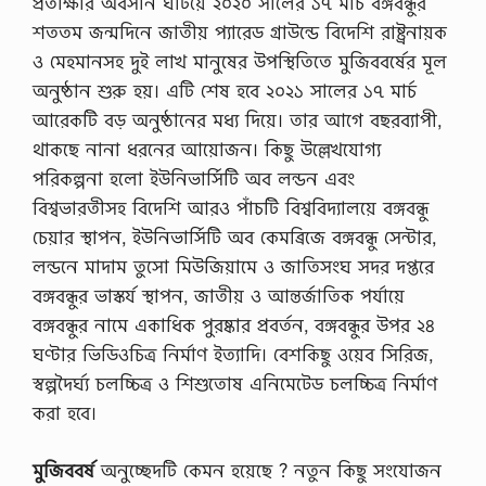
প্রতীক্ষার অবসান ঘটিয়ে ২০২০ সালের ১৭ মার্চ বঙ্গবন্ধুর
শততম জন্মদিনে জাতীয় প্যারেড গ্রাউন্ডে বিদেশি রাষ্ট্রনায়ক
ও মেহমানসহ দুই লাখ মানুষের উপস্থিতিতে মুজিববর্ষের মূল
অনুষ্ঠান শুরু হয়। এটি শেষ হবে ২০২১ সালের ১৭ মার্চ
আরেকটি বড় অনুষ্ঠানের মধ্য দিয়ে। তার আগে বছরব্যাপী,
থাকছে নানা ধরনের আয়ােজন। কিছু উল্লেখযােগ্য
পরিকল্পনা হলাে ইউনিভার্সিটি অব লন্ডন এবং
বিশ্বভারতীসহ বিদেশি আরও পাঁচটি বিশ্ববিদ্যালয়ে বঙ্গবন্ধু
চেয়ার স্থাপন, ইউনিভার্সিটি অব কেমব্রিজে বঙ্গবন্ধু সেন্টার,
লন্ডনে মাদাম তুসাে মিউজিয়ামে ও জাতিসংঘ সদর দপ্তরে
বঙ্গবন্ধুর ভাস্কর্য স্থাপন, জাতীয় ও আন্তর্জাতিক পর্যায়ে
বঙ্গবন্ধুর নামে একাধিক পুরষ্কার প্রবর্তন, বঙ্গবন্ধুর উপর ২৪
ঘণ্টার ভিডিওচিত্র নির্মাণ ইত্যাদি। বেশকিছু ওয়েব সিরিজ,
স্বল্পদৈর্ঘ্য চলচ্চিত্র ও শিশুতােষ এনিমেটেড চলচ্চিত্র নির্মাণ
করা হবে।
মুজিববর্ষ
অনুচ্ছেদটি কেমন হয়েছে ? নতুন কিছু সংযোজন