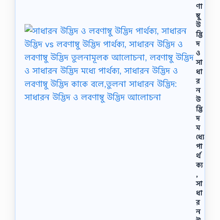
ণা
ম্বু
উ
দ্ভি
দ
ও
সা
ধা
র
ন
উ
দ্ভি
দ
ম
ধ্যে
পা
র্থ
ক্য
,
সা
ধা
র
ন