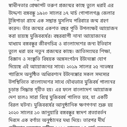
স্বাধীনতার প্রেক্ষাপট তরুণ প্রজন্মের কাছে তুলে ধরাই এর
উদ্দেশ্য বঙ্গবন্ধু ১৯২০ সালের ১৭ মার্চ গােপালগঞ্জ জেলার
টুঙ্গিপাড়া গ্রামে এক সম্ভ্রান্ত মুসলিম পরিবারে জন্ম গ্রহণ
করেন। তাঁর জন্মের একশত বছর পূর্তি উপলক্ষেই আয়ােজন
করা হয়েছে মুজিববর্ষের। বছরব্যাপী নানা আয়ােজনের
মাধ্যমে বঙ্গবন্ধুর জীবনচিত্র ও বাংলাদেশের জন্য ইতিহাস
তুলে ধরা হবে নতুন প্রজন্মের কাছে। জাতিসংঘের শিক্ষা,
বিজ্ঞান ও সংস্কৃতি বিষয়ক অঙ্গসংগঠন ইউনেস্কো যােগ
দিয়েছে এই আয়ােজনের সাথে। ২০১৯ সালের ২৫ নভেম্বর
প্যারিসে অনুষ্ঠিত অধিবেশনে ইউনেস্কোর সকল সদস্যের
উপস্থিতিতে বাংলাদেশের সাথে যৌথভাবে মুজিবর্ষ পালনের
চূড়ান্ত সিদ্ধান্ত গৃহীত হয়। এর ফলে বাংলাদেশ আয়ােজক
দেশ হলেও সারা বিশ্বে মুজিববর্ষ পালিত হবে, যা একটি
বিরল ঘটনা। মুজিববর্ষের আনুষ্ঠানিক ক্ষণগণনা শুরু হয়
২০২০ সালের ১০ জানুয়ারি বঙ্গবন্ধুর স্বদেশ প্রত্যাবর্তন
দিবসে এক বর্ণাঢ্য অনুষ্ঠানের মধ্য দিয়ে। তারপর দীর্ঘ