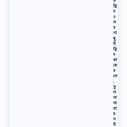
উ
দ্ভি
দ
ও
ল
ব
ণা
ম্বু
উ
দ্ভি
দ
কা
কে
ব
লে
,
তু
ল
না
সা
ধা
র
ন
উ