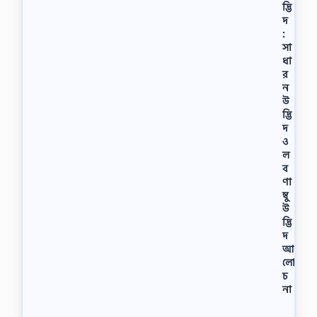
দ্ভি
দ
:
সা
ধা
র
ন
উ
দ্ভি
দ
ও
ল
ব
ণা
ম্বু
উ
দ্ভি
দ
আ
লো
চ
না
সা