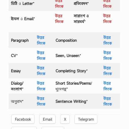
উত্তর
উত্তর
চিঠি
ও
Letter
*
প্রতিবেদন
*
লিংক
লিংক
উত্তর
সারাংশ ও
উত্তর
ইমেল
ও
Email
*
লিংক
সারমর্ম
*
লিংক
উত্তর
উত্তর
Paragraph
Composition
লিংক
লিংক
উত্তর
উত্তর
CV
*
Seen, Unseen
*
লিংক
লিংক
উত্তর
উত্তর
Essay
Completing Story
*
লিংক
লিংক
Dialog/
উত্তর
Short Stories/Poems
/
উত্তর
সংলাপ
*
লিংক
খুদেগল্প*
লিংক
উত্তর
উত্তর
অনুবাদ*
Sentence Writing
*
লিংক
লিংক
Facebook
Email
X
Telegram