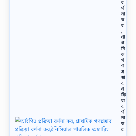
ব
র্ণ
না
ক
র
,
প্রা
থ
মি
ক
গ
ণ
প্র
স্তা
ব
প্র
ক্রি
য়া
ব
র্ণ
না
ক
র
,