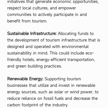
initiatives that generate economic opportunities,
নে
র
respect local cultures, and empower
ভা
communities to actively participate in and
র
সা
benefit from tourism.
ম্য
স
র্বো
Sustainable Infrastructure:
Allocating funds to
দ
the development of tourism infrastructure that is
য়
স
designed and operated with environmental
মা
sustainability in mind. This could include eco-
ন
থা
friendly hotels, energy-efficient transportation,
কে
and green building practices.
:
ব্যা
খ্যা
Renewable Energy:
Supporting tourism
লে
ন
businesses that utilize and invest in renewable
দে
energy sources, such as solar or wind power, to
নে
র
reduce reliance on fossil fuels and decrease the
…
carbon footprint of the industry.