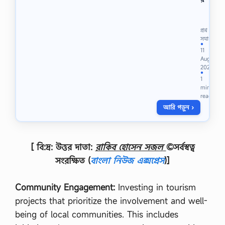
নে
লে
র
ন
বি
দে
ক
প্রশ্ন
নে
ল্প
সমাধান
●
র
হি
11
ভা
সে
Aug
র
বে
2025
সা
অ
●
1
ম্য
র্থা
min
স
য়
read
র্ব
নে
আরি পড়ুন ›
দা
র
স
প্র
মা
ক্রি
ন
য়া
[ বি:দ্র: উত্তর দাতা:
রাকিব হোসেন সজল
©সর্বস্বত্ব
থা
ই
কে
জা
সংরক্ষিত
(
বাংলা নিউজ এক্সপ্রেস
)]
ব্যা
রা
খ্যা
…
ক
Community Engagement:
Investing in tourism
র
projects that prioritize the involvement and well-
লে
ন
being of local communities. This includes
দে