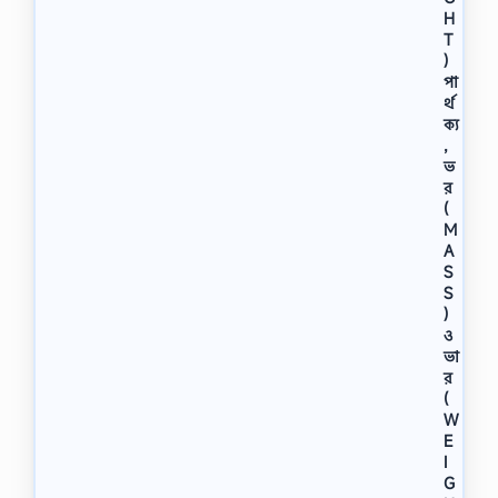
H
T
)
পা
র্থ
ক্য
,
ভ
র
(
M
A
S
S
)
ও
ভা
র
(
W
E
I
G