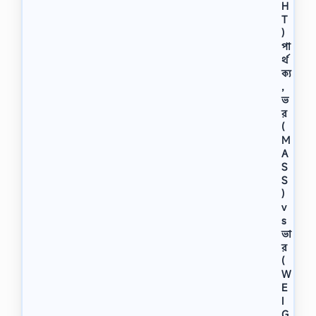
H
T
)
পা
র্থ
ক্য
,
ভ
র
(
M
A
S
S
)
v
s
ভা
র
(
W
E
I
G