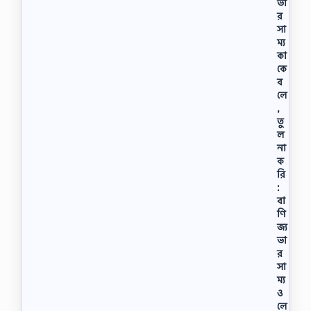
ভা
র
সা
ম্য
কা
কে
ব
লে
,
তু
ল
না
ক
রি
:
বা
ণি
জ্য
ভা
র
সা
ম্য
ও
লে