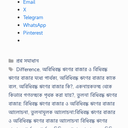
Email
ল
X
১
Telegram
৯
WhatsApp
৭
১
Pinterest
সা
লে
র
ম
হা
Categories
প্রশ্ন সমাধান
ন
মু
Tags
Difference
,
অবিধিবদ্ধ ঋণের বাজার ও বিধিবদ্ধ
ক্তি
যু
ঋণের বাজার মধ্যে পার্থক্য
,
অবিধিবদ্ধ ঋণের বাজার কাকে
দ্ধে
বলে
,
অবিধিবদ্ধ ঋণের বাজার কি?
,
একনায়কতন্ত্র থেকে
পা
কি
কিভাবে গণতন্ত্রকে পৃথক করা যায়?
,
তুলনা বিধিবদ্ধ ঋণের
স্তা
নি
বাজার: বিধিবদ্ধ ঋণের বাজার ও অবিধিবদ্ধ ঋণের বাজার
…
আলোচনা
,
তুলনামূলক আলোচনা:বিধিবদ্ধ ঋণের বাজার
ও অবিধিবদ্ধ ঋণের বাজার আলোচনা বিধিবদ্ধ ঋণের