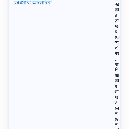
জ্য
ভা
র
সা
ম্য
ম
ধ্যে
পা
র্থ
ক্য
,
বা
ণি
জ্য
ভা
র
সা
ম্য
ও
লে
ন
দে
ন