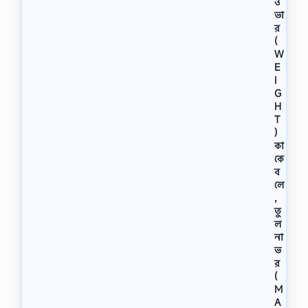
ও
ভা
র
(
W
E
I
G
H
T
)
কা
কে
ব
লে
,
তু
ল
না
ভ
র
(
M
A