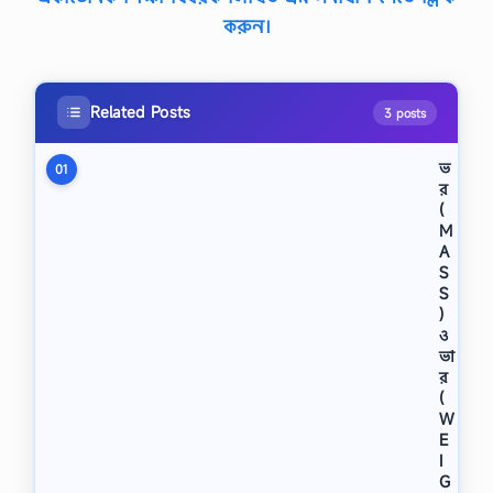
করুন।
Related Posts
3 posts
ভ
01
র
(
M
A
S
S
)
ও
ভা
র
(
W
E
I
G