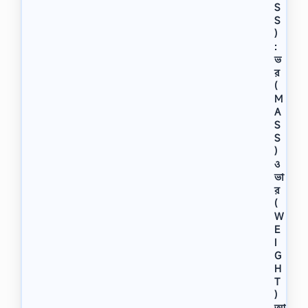
S
S
)
:
ভ
র
(
M
A
S
S
)
ও
ভা
র
(
W
E
I
G
H
T
)
আ