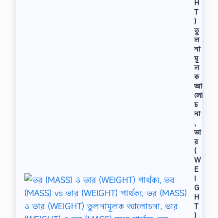
H
T
)
তু
ল
না
মূ
ল
ক
আ
লো
চ
না
,
ভা
র
(
W
E
I
G
H
T
)