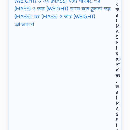
ও
ভ
র
(
M
A
S
S
)
ম
ধ্যে
পা
র্থ
ক্য
,
ভ
র
(
M
A
S
S
)