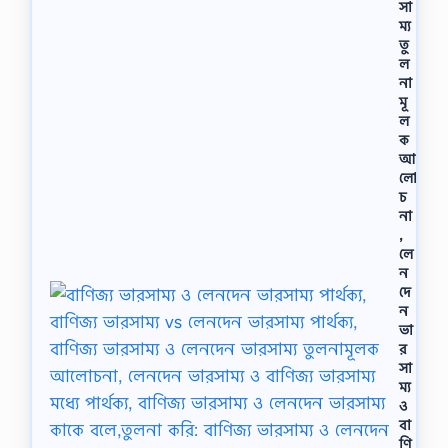
সা
ম্য
তু
ল
না
মূ
ল
ক
আ
লো
চ
না
,
লে
ন
দে
ন
ভা
র
সা
ম্য
ও
বা
ণি