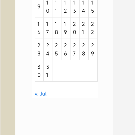
1
1
1
1
1
1
9
0
1
2
3
4
5
1
1
1
1
2
2
2
6
7
8
9
0
1
2
2
2
2
2
2
2
2
3
4
5
6
7
8
9
3
3
0
1
« Jul