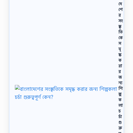
দে
শে
র
সং
স্কৃ
তি
কে
স
মৃ
দ্ধ
ক
রা
র
জ
ন্য
শি
ল্প
ক
লা
চ
র্চা
গু
রু