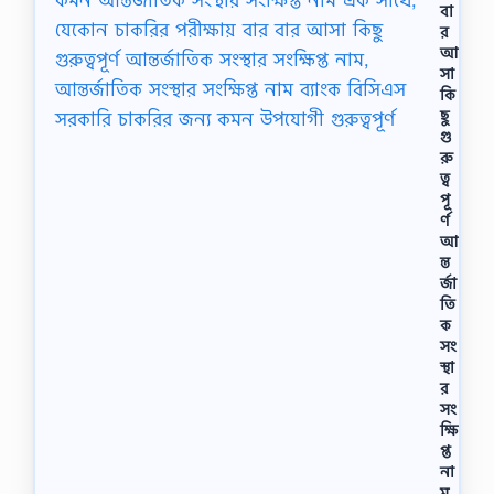
বা
র
আ
সা
কি
ছু
গু
রু
ত্ব
পূ
র্ণ
আ
ন্ত
র্জা
তি
ক
সং
স্থা
র
সং
ক্ষি
প্ত
না
ম