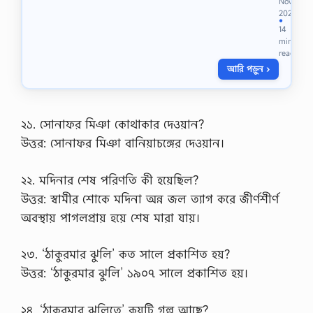
Nov
2021
ও
●
14
min
আ
read
ঞ্চ
আরি পড়ুন ›
লি
ক
জো
ট
২১. সোনাফর মিঞা কোথাকার দেওয়ান?
ক
উত্তর: সোনাফর মিঞা বানিয়াচঙ্গের দেওয়ান।
ম
ন
ও
২২. মদিনার শেষ পরিণতি কী হয়েছিল?
য়ে
উত্তর: স্বামীর শোকে মদিনা অন্ন জল ত্যাগ করে জীর্ণশীর্ণ
ল
থ
অবস্থায় পাগলপ্রায় হয়ে শেষ মারা যায়।
(
C
২৩. ‘ঠাকুরমার ঝুলি’ কত সালে প্রকাশিত হয়?
o
উত্তর: ‘ঠাকুরমার ঝুলি’ ১৯০৭ সালে প্রকাশিত হয়।
m
m
o
২৪. ‘ঠাকুরমার ঝুলিতে’ কয়টি গল্প আছে?
n