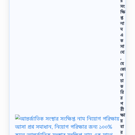
র
সং
ক্ষি
প্ত
না
ম
এ
ক
সা
থে
,
যে
কো
ন
চা
ক
রি
র
প
রী
ক্ষা
য়
বা
র