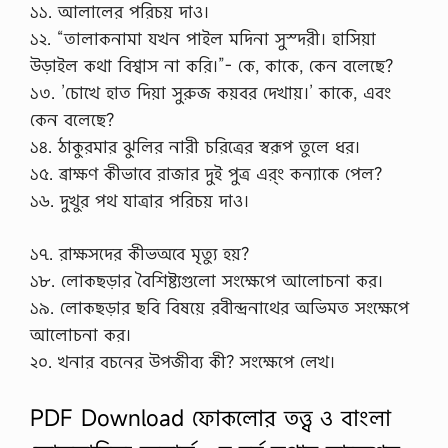
১১. আলালের পরিচয় দাও।
১২. “তালাকনামা যখন পাইল মদিনা সুস্দরী। হাসিয়া
উড়াইল কথা বিশ্বাস না করি।”- কে, কাকে, কেন বলেছে?
১৩. ’চোখে হাত দিয়া সুরুজ কয়বর দেখায়।’ কাকে, এবং
কেন বলেছে?
১৪. ঠাকুরমার ঝুলির নারী চরিত্রের স্বরূপ তুলে ধর।
১৫. ব্রাক্ষণ কীভাবে রাজার দুই পুত্র এর্ং কন্যাকে পেল?
১৬. দুখুর পথ যাত্রার পরিচয় দাও।
১৭. রাক্ষসদের কীভঅবে মৃত্যু হয়?
১৮. লোকছড়ার বৈশিষ্ট্যগুলো সংক্ষেপে আলোচনা কর।
১৯. লোকছড়ার ছবি বিষয়ে রবীন্দ্রনাথের অভিমত সংক্ষেপে
আলোচনা কর।
২০. খনার বচনের উপজীব্য কী? সংক্ষেপে লেখ।
PDF Download ফোকলোর তত্ত্ব ও বাংলা