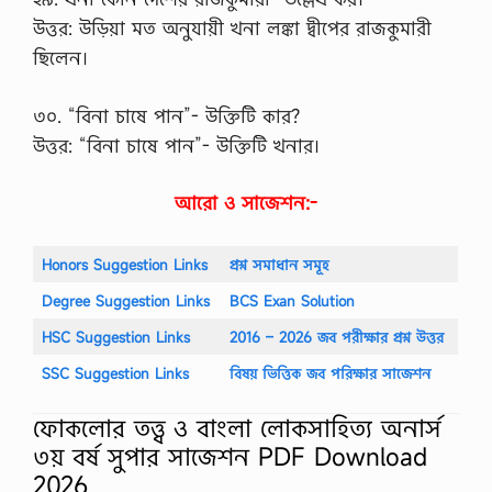
র্গ
উত্তর: উড়িয়া মত অনুযায়ী খনা লঙ্কা দ্বীপের রাজকুমারী
ত
ছিলেন।
ছি
ল
,
৩০. “বিনা চাষে পান”- উক্তিটি কার?
সে
স
উত্তর: “বিনা চাষে পান”- উক্তিটি খনার।
ক
ল
দে
আরো ও সাজেশন:-
শে
র
জো
Honors Suggestion Links
প্রশ্ন সমাধান সমূহ
ট
-
Degree Suggestion Links
BCS Exan Solution
…
HSC Suggestion Links
2016 – 2026 জব পরীক্ষার প্রশ্ন উত্তর
SSC Suggestion Links
বিষয় ভিত্তিক জব পরিক্ষার সাজেশন
ফোকলোর তত্ত্ব ও বাংলা লোকসাহিত্য অনার্স
৩য় বর্ষ সুপার সাজেশন PDF Download
2026