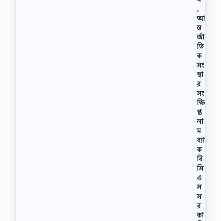
,
আ
ন্ত
র্জা
তি
ক
সং
স্থা
র
সং
ক্ষি
প্ত
না
ম
ব্যাং
ক
বি
সি
এ
স
স
র
কা