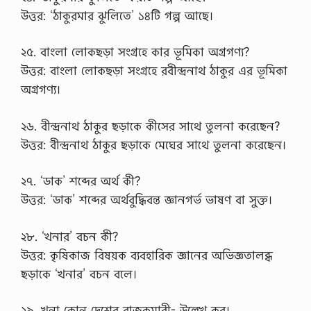
w
উত্তর: ‘ঠাকুরমার ঝুলিতে’ ১৪টি গল্প আছে।
e
a
l
২৫. বাংলা লোকছড়া সংগ্রহে কার ভূমিকা অগ্রগণ্য?
t
উত্তর: বাংলা লোকছড়া সংগ্রহে রবীন্দ্রনাথ ঠাকুর এর ভূমিকা
h
)
অগ্রগণ্য।
যে
স
ব
২৬. বীন্দ্রনাথ ঠাকুর ছড়াকে কীসের সাথে তুলনা করেছেন?
দে
উত্তর: বীন্দ্রনাথ ঠাকুর ছড়াকে মেঘের সাথে তুলনা করেছেন।
শ
পূ
র্বে
২৭. ‘ডাক’ শব্দের অর্থ কী?
বৃ
টি
উত্তর: ‘ডাক’ শব্দের অর্থবুদ্ধিবন্ত জ্ঞানগর্ভ ভাষণ বা সুক্ত।
শ
উ
২৮. ‘খনার’ বচন কী?
প
নি
উত্তর: কৃষিকাজ বিষয়ক ব্যবহারিক জ্ঞানের অভিজ্ঞতালব্ধ
বে
ছড়াকে ‘খনার’ বচন বলে।
শে
র
অ
২৯. খনা কোন দেশের রাজকুমারী- উল্লেখ কর।
ন্ত