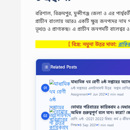
বরিশাল, বিক্ৰমপু্র, মুন্সীগঞ্জ জেলা ও এর পার্শ্ববর্
প্রাচীন বাংলায় আরও একটি ক্ষুদ্র জনপদের নাম পাওয
ভূখণ্ড ও প্রাণকেন্দ্র। এ প্রাচীন জনপদটি বালেশ্বর 
[ বি:দ্র: নমুনা উত্তর দাতা:
রাকি
Related Posts
মাধ্যমিক ৭ম শ্রেণী ৬ষ্ঠ সপ্তাহের অ্যা
৬ষ্ঠ সপ্তাহের এসাইনমেন্ট উত্তর সপ্তম শ্রেণি
01
Assignment
9 Jun 2021
2 min read
●
●
তােমার পরিবারের কায়িকশ্রম ও মেধাশ
অধিক গুরুত্বপূর্ণ বলে মনে। করাে? ক
02
শ্রেণি: ৬ষ্ঠ -2021 2022 বিষয়: কর্ম ও জী
শিক্ষা
8 Sep 2021
1 min read
●
●