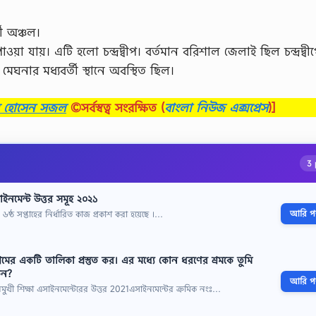
তী অঞ্চল।
়া যায়। এটি হলাে চন্দ্রদ্বীপ। বর্তমান বরিশাল জেলাই ছিল চন্দ্রদ্বী
ও মেঘনার মধ্যবর্তী স্থানে অবস্থিত ছিল।
ব হোসেন সজল
©সর্বস্বত্ব সংরক্ষিত
(
বাংলা নিউজ এক্সপ্রেস
)]
3 
সাইনমেন্ট উত্তর সমূহ ২০২১
আরি পড়
র ৬ষ্ঠ সপ্তাহের নির্ধারিত কাজ প্রকাশ করা হয়েছে ।…
্রমের একটি তালিকা প্রস্তুত কর। এর মধ্যে কোন ধরণের শ্রমকে তুমি
েন?
আরি পড়
বনমুখী শিক্ষা এসাইনমেন্টেরের উত্তর 2021এসাইনমেন্টের ক্রমিক নংঃ…