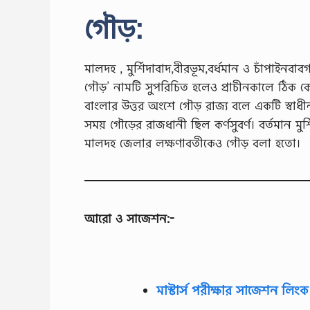
গৌড়:
মালদহ , মুর্শিদাবাদ,বীরভূম,বর্ধমান ও চাঁপাইনবাবগ
গৌড়’ নামটি সুপরিচিত হলেও প্রাচীনকালে ঠিক ক
বাংলার উত্তর অংশে গৌড় রাজ্য বলে একটি স্বাধ
সময় গৌড়ের রাজধানী ছিল কর্ণসুবর্ণ। বর্তমান ম
মালদহ জেলার লক্ষণাবতীকেও গৌড় বলা হতাে।
আরো ও সাজেশন:-
মাস্টার্স পরীক্ষার সাজেশন লিংক