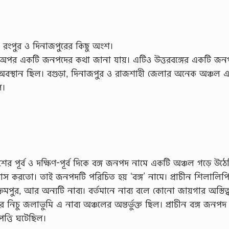
শ, রংপুর ও দিনাজপুরের কিছু অংশ।
ন বাংলায় অপর একটি জনপদের কথা জানা যায়। এটিও উত্তরবঙ্গের একটি জ
রর অবস্থান ছিল। বগুড়া, দিনাজপুর ও রাজশাহী জেলার অনেক অঞ্চল 
ল।
ের পূর্ব ও দক্ষিণ-পূর্ব দিকে বঙ্গ জনপদ নামে একটি অঞ্চল গড়ে উঠ
াস করতাে। তাই জনপদটি পরিচিত হয় ‘বঙ্গ’ নামে। প্রাচীন শিলালিপ
রমপুর, আর অন্যটি নাব্য। বর্তমানে নাব্য বলে কোনাে জায়গার অস্তিত্
র নিচু জলাভুমি এ নাব্য অঞ্চলের অন্তর্ভুক্ত ছিল। প্রাচীন বঙ্গ জনপদ
পত্তি ঘটেছিল।