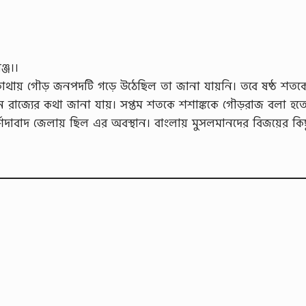
ঞ্জ।।
োথায় গৌড় জনপদটি গড়ে উঠেছিল তা জানা যায়নি। তবে ষষ্ঠ শতকে 
ীন রাজ্যের কথা জানা যায়। সপ্তম শতকে শশাঙ্ককে গৌড়রাজ বলা হত
ুর্শিদাবাদ জেলায় ছিল এর অবস্থান। বাংলায় মুসলমানদের বিজয়ের ক