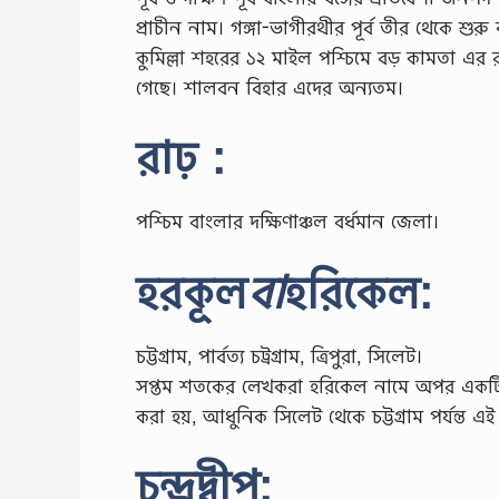
প্রাচীন নাম। গঙ্গা-ভাগীরথীর পূর্ব তীর থেকে শুর
কুমিল্লা শহরের ১২ মাইল পশ্চিমে বড় কামতা এর র
গেছে। শালবন বিহার এদের অন্যতম।
রাঢ় :
পশ্চিম বাংলার দক্ষিণাঞ্চল বর্ধমান জেলা।
হরকূল
বা
হরিকেল:
চট্টগ্ৰাম, পার্বত্য চট্ৰগ্ৰাম, ত্ৰিপুরা, সিলেট।
সপ্তম শতকের লেখকরা হরিকেল নামে অপর একটি জন
করা হয়, আধুনিক সিলেট থেকে চট্টগ্রাম পর্যন্ত এ
চন্দ্ৰদ্বীপ: