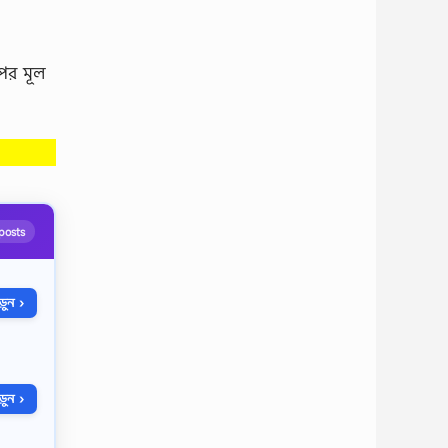
পের মূল
posts
ুন ›
ুন ›