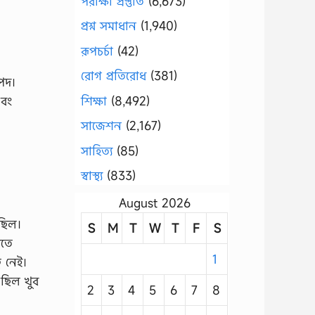
পরীক্ষা প্রস্তুতি
(6,673)
প্রশ্ন সমাধান
(1,940)
রূপচর্চা
(42)
রোগ প্রতিরোধ
(381)
নপদ।
শিক্ষা
(8,492)
এবং
সাজেশন
(2,167)
সাহিত্য
(85)
স্বাস্থ্য
(833)
August 2026
েছিল।
S
M
T
W
T
F
S
িতে
1
ব নেই।
 ছিল খুব
2
3
4
5
6
7
8