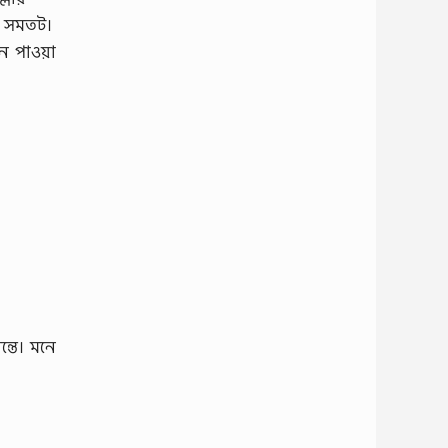
াে সমতট।
ন পাওয়া
্তে। মনে